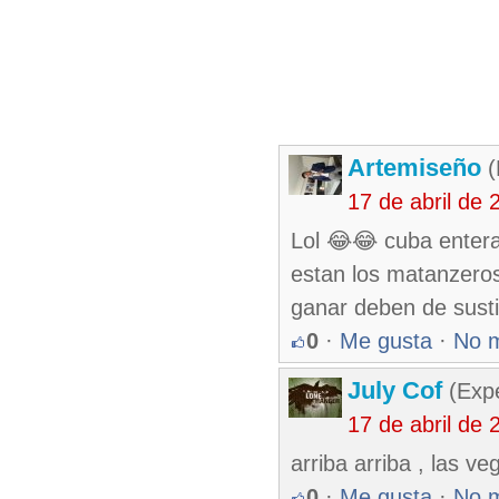
Artemiseño
(
17 de abril de
Lol 😂😂 cuba entera
estan los matanzeros
ganar deben de susti
0
·
Me gusta
·
No 
July Cof
(Expe
17 de abril de
arriba arriba , las ve
0
·
Me gusta
·
No 