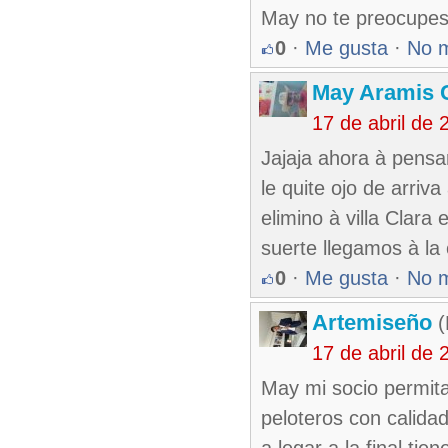
May no te preocupes
0
·
Me gusta
·
No 
May Aramis 
17 de abril de
Jajaja ahora à pensa
le quite ojo de arriv
elimino à villa Clara
suerte llegamos à l
0
·
Me gusta
·
No 
Artemiseño
(
17 de abril de
May mi socio permita
peloteros con calid