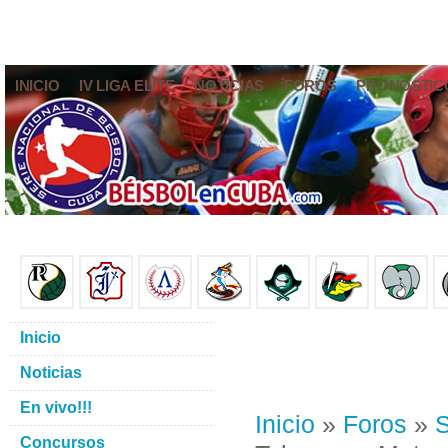
INICIO
IV LIGA ELITE
NOTICIAS
FOROS
PRONÓSTIC
Inicio
Noticias
En vivo!!!
Inicio
»
Foros
»
S
Concursos