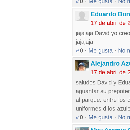
0
·
Me gusta
·
No 
Eduardo Bon
17 de abril de
jajajaja David yo cr
jajajaja
0
·
Me gusta
·
No 
Alejandro Az
17 de abril de
saludos David y Edua
aguantar su prepote
al parque. entre los 
uniformes d los azules
0
·
Me gusta
·
No 