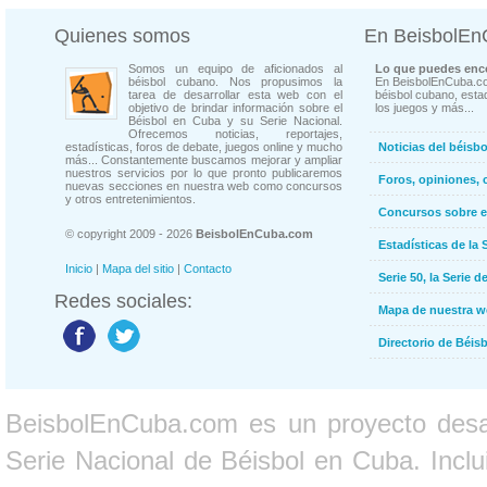
Quienes somos
En BeisbolE
Somos un equipo de aficionados al
Lo que puedes enco
béisbol cubano. Nos propusimos la
En BeisbolEnCuba.co
tarea de desarrollar esta web con el
béisbol cubano, estad
objetivo de brindar información sobre el
los juegos y más...
Béisbol en Cuba y su Serie Nacional.
Ofrecemos noticias, reportajes,
estadísticas, foros de debate, juegos online y mucho
Noticias del béisb
más... Constantemente buscamos mejorar y ampliar
nuestros servicios por lo que pronto publicaremos
Foros, opiniones, 
nuevas secciones en nuestra web como concursos
y otros entretenimientos.
Concursos sobre e
© copyright 2009 - 2026
BeisbolEnCuba.com
Estadísticas de la 
Inicio
|
Mapa del sitio
|
Contacto
Serie 50, la Serie d
Redes sociales:
Mapa de nuestra 
Directorio de Béi
BeisbolEnCuba.com es un proyecto desarr
Serie Nacional de Béisbol en Cuba. Inclui