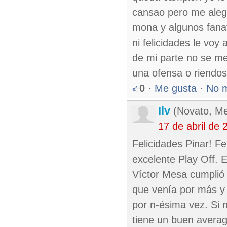
cansao pero me alegr
mona y algunos fanat
ni felicidades le voy
de mi parte no se m
una ofensa o riendose
0
·
Me gusta
·
No 
Ilv
(Novato, Me
17 de abril de
Felicidades Pinar! F
excelente Play Off. 
Víctor Mesa cumplió c
que venía por más y 
por n-ésima vez. Si 
tiene un buen averag