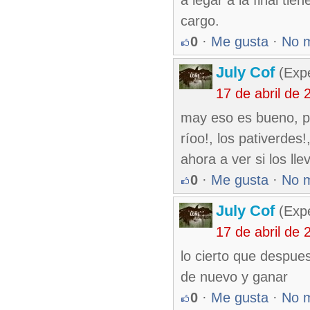
a legar a la final tie
cargo.
0
·
Me gusta
·
No 
July Cof
(Expe
17 de abril de
may eso es bueno, p
ríoo!, los pativerdes!
ahora a ver si los lle
0
·
Me gusta
·
No 
July Cof
(Expe
17 de abril de
lo cierto que despues 
de nuevo y ganar
0
·
Me gusta
·
No 