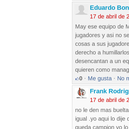
Eduardo Bon
17 de abril de
May ese equipo de Mt
jugadores y asi no s
cosas a sus jugadores
derecho a humillarlo
desencantan a un eq
quieren como manage
0
·
Me gusta
·
No 
Frank Rodri
17 de abril de
no le den mas bueltas
igual .yo aqui lo dij
queda campion yo lo 