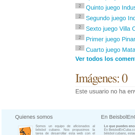
2
Quinto juego Indus
2
Segundo juego Ind
2
Sexto juego Villa 
2
Primer juego Pinar
2
Cuarto juego Mata
Ver todos los coment
Imágenes: 0
Este usuario no ha en
Quienes somos
En BeisbolE
Somos un equipo de aficionados al
Lo que puedes enco
béisbol cubano. Nos propusimos la
En BeisbolEnCuba.co
tarea de desarrollar esta web con el
béisbol cubano, estad