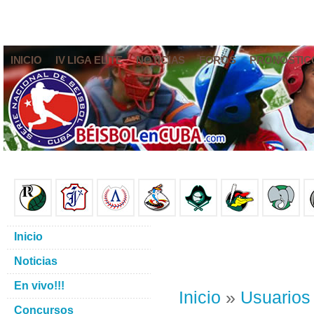
INICIO
IV LIGA ELITE
NOTICIAS
FOROS
PRONÓSTIC
Inicio
Noticias
En vivo!!!
Inicio
»
Usuarios
Concursos