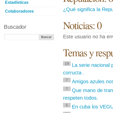
Estadísticas
¿Qué significa la Repu
Colaboradores
Noticias: 0
Buscador
Este usuario no ha env
Temas y respu
19
La serie nacional 
corructa .
7
Amigos azules no
7
Que mano de tran
respeten todos.
5
En cuba los VEGU