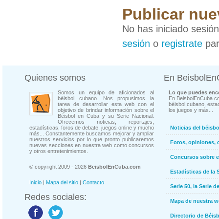
Publicar nue
No has iniciado sesió
sesión
o
registrate
par
Quienes somos
En BeisbolE
Somos un equipo de aficionados al
Lo que puedes enco
béisbol cubano. Nos propusimos la
En BeisbolEnCuba.co
tarea de desarrollar esta web con el
béisbol cubano, estad
objetivo de brindar información sobre el
los juegos y más...
Béisbol en Cuba y su Serie Nacional.
Ofrecemos noticias, reportajes,
estadísticas, foros de debate, juegos online y mucho
Noticias del béisb
más... Constantemente buscamos mejorar y ampliar
nuestros servicios por lo que pronto publicaremos
Foros, opiniones, 
nuevas secciones en nuestra web como concursos
y otros entretenimientos.
Concursos sobre e
© copyright 2009 - 2026
BeisbolEnCuba.com
Estadísticas de la 
Inicio
|
Mapa del sitio
|
Contacto
Serie 50, la Serie d
Redes sociales:
Mapa de nuestra 
Directorio de Béi