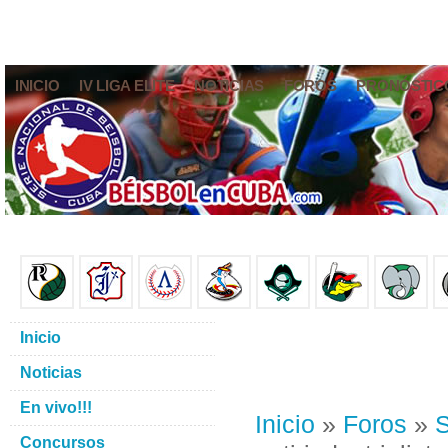
INICIO
IV LIGA ELITE
NOTICIAS
FOROS
PRONÓSTIC
Inicio
Noticias
En vivo!!!
Inicio
»
Foros
»
S
Concursos