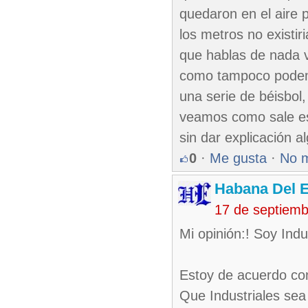
quedaron en el aire 
los metros no existi
que hablas de nada v
como tampoco podemo
una serie de béisbol,
veamos como sale es
sin dar explicación a
0
·
Me gusta
·
No 
Habana Del E
17 de septiem
Mi opinión:! Soy Indus
Estoy de acuerdo con
Que Industriales sea