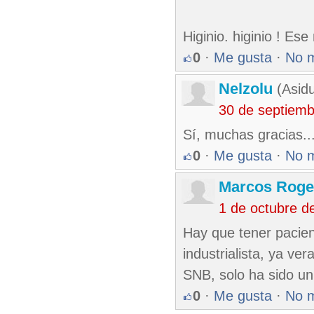
Higinio. higinio ! Es
0
·
Me gusta
·
No 
Nelzolu
(Asidu
30 de septiem
Sí, muchas gracias..
0
·
Me gusta
·
No 
Marcos Roge
1 de octubre d
Hay que tener pacienc
industrialista, ya ver
SNB, solo ha sido un
0
·
Me gusta
·
No 