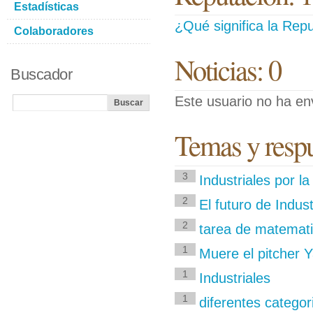
Estadísticas
¿Qué significa la Repu
Colaboradores
Noticias: 0
Buscador
Este usuario no ha env
Temas y respu
3
Industriales por 
2
El futuro de Indust
2
tarea de matemati
1
Muere el pitcher 
1
Industriales
1
diferentes categori