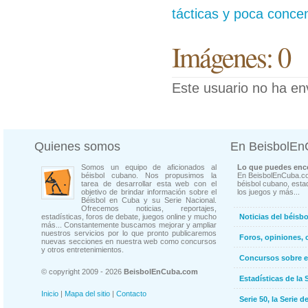
tácticas y poca conce
Imágenes: 0
Este usuario no ha en
Quienes somos
En BeisbolE
Somos un equipo de aficionados al
Lo que puedes enco
béisbol cubano. Nos propusimos la
En BeisbolEnCuba.co
tarea de desarrollar esta web con el
béisbol cubano, estad
objetivo de brindar información sobre el
los juegos y más...
Béisbol en Cuba y su Serie Nacional.
Ofrecemos noticias, reportajes,
estadísticas, foros de debate, juegos online y mucho
Noticias del béisb
más... Constantemente buscamos mejorar y ampliar
nuestros servicios por lo que pronto publicaremos
Foros, opiniones, 
nuevas secciones en nuestra web como concursos
y otros entretenimientos.
Concursos sobre e
© copyright 2009 - 2026
BeisbolEnCuba.com
Estadísticas de la 
Inicio
|
Mapa del sitio
|
Contacto
Serie 50, la Serie d