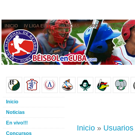
INICIO
IV LIGA ELITE
NOTICIAS
FOROS
PRONÓSTIC
Inicio
Noticias
En vivo!!!
Inicio
»
Usuarios
Concursos