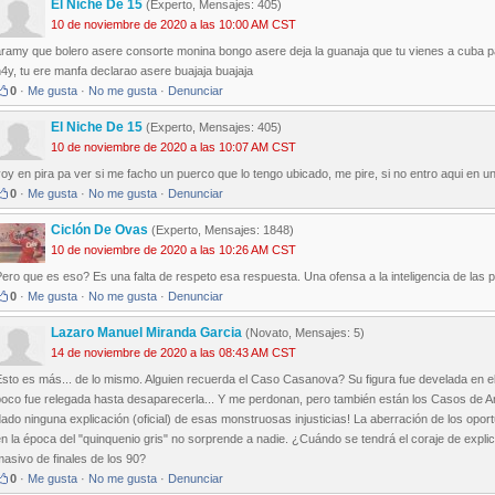
El Niche De 15
(Experto, Mensajes: 405)
10 de noviembre de 2020 a las 10:00 AM CST
ramy que bolero asere consorte monina bongo asere deja la guanaja que tu vienes a cuba pa q
4y, tu ere manfa declarao asere buajaja buajaja
0
·
Me gusta
·
No me gusta
·
Denunciar
El Niche De 15
(Experto, Mensajes: 405)
10 de noviembre de 2020 a las 10:07 AM CST
oy en pira pa ver si me facho un puerco que lo tengo ubicado, me pire, si no entro aqui en 
0
·
Me gusta
·
No me gusta
·
Denunciar
Ciclón De Ovas
(Experto, Mensajes: 1848)
10 de noviembre de 2020 a las 10:26 AM CST
ero que es eso? Es una falta de respeto esa respuesta. Una ofensa a la inteligencia de las
0
·
Me gusta
·
No me gusta
·
Denunciar
Lazaro Manuel Miranda Garcia
(Novato, Mensajes: 5)
14 de noviembre de 2020 a las 08:43 AM CST
sto es más... de lo mismo. Alguien recuerda el Caso Casanova? Su figura fue develada en el
poco fue relegada hasta desaparecerla... Y me perdonan, pero también están los Casos de An
ado ninguna explicación (oficial) de esas monstruosas injusticias! La aberración de los opo
n la época del "quinquenio gris" no sorprende a nadie. ¿Cuándo se tendrá el coraje de explic
asivo de finales de los 90?
0
·
Me gusta
·
No me gusta
·
Denunciar