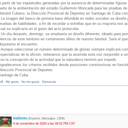
A partir de las inquietudes generadas por la ausencia de determinadas figuras
parte de la ambientación del estadio Guillermón Moncada para las pruebas de h
Béisbol Cubano, la Dirección Provincial de Deportes en Santiago de Cuba cons
- La imagen del banco de primera base difundida en redes sociales se diseñó p
pruebas de habilidades, a fin de recordar a estrellas que en su mayoría nos a
cual se explicaría en el guion del acto protocolar.
- Un día después, domingo, se emplearía un diseño diferente, ideado para pon
elencos de este territorio en certámenes élites de nuestro béisbol. Será el qu
disputarse el encuentro.
- Aunque seleccionar un número determinado de glorias siempre implicará corre
expectativas de la afición, reiteramos que la asumida esta vez respondió a u
con la concepción de la actividad que la naturaleza terminó por impedir.
Agradecemos los criterios recibidos desde posiciones constructivas en funció
Dirección Provincial de Deportes
Santiago de Cuba
0
·
Me gusta
·
No me gusta
·
Denunciar
Indómito
(Experto, Mensajes: 1309)
9 de noviembre de 2020 a las 06:52 PM CST