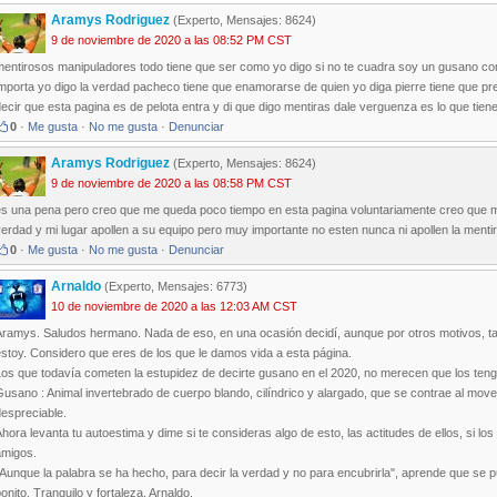
Aramys Rodriguez
(Experto, Mensajes: 8624)
9 de noviembre de 2020 a las 08:52 PM CST
mentirosos manipuladores todo tiene que ser como yo digo si no te cuadra soy un gusano co
mporta yo digo la verdad pacheco tiene que enamorarse de quien yo diga pierre tiene que pre
ecir que esta pagina es de pelota entra y di que digo mentiras dale verguenza es lo que tie
0
·
Me gusta
·
No me gusta
·
Denunciar
Aramys Rodriguez
(Experto, Mensajes: 8624)
9 de noviembre de 2020 a las 08:58 PM CST
es una pena pero creo que me queda poco tiempo en esta pagina voluntariamente creo que me
erdad y mi lugar apollen a su equipo pero muy importante no esten nunca ni apollen la mentir
0
·
Me gusta
·
No me gusta
·
Denunciar
Arnaldo
(Experto, Mensajes: 6773)
10 de noviembre de 2020 a las 12:03 AM CST
Aramys. Saludos hermano. Nada de eso, en una ocasión decidí, aunque por otros motivos, tam
stoy. Considero que eres de los que le damos vida a esta página.
Los que todavía cometen la estupidez de decirte gusano en el 2020, no merecen que los ten
usano : Animal invertebrado de cuerpo blando, cilíndrico y alargado, que se contrae al mover
espreciable.
hora levanta tu autoestima y dime si te consideras algo de esto, las actitudes de ellos, si l
amigos.
Aunque la palabra se ha hecho, para decir la verdad y no para encubrirla", aprende que se 
onito. Tranquilo y fortaleza. Arnaldo.