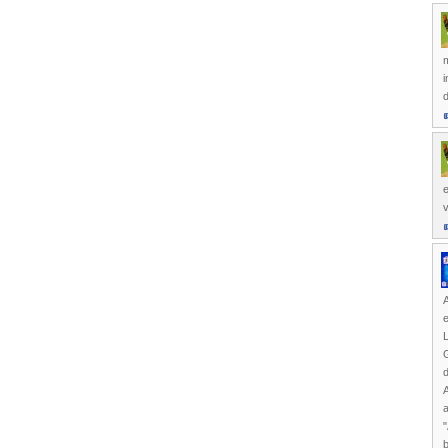
i
d
v
e
G
d
A
"
b