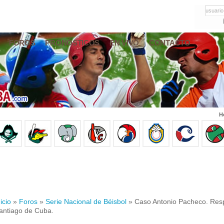
usuario
FOROS
PRONÓSTICOS
EN VIVO
CONTACTO
H
icio
»
Foros
»
Serie Nacional de Béisbol
» Caso Antonio Pacheco. Resp
antiago de Cuba.