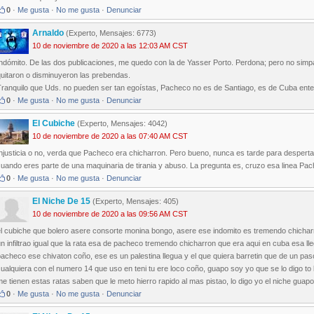
0
·
Me gusta
·
No me gusta
·
Denunciar
Arnaldo
(Experto, Mensajes: 6773)
10 de noviembre de 2020 a las 12:03 AM CST
ndómito. De las dos publicaciones, me quedo con la de Yasser Porto. Perdona; pero no simpa
quitaron o disminuyeron las prebendas.
ranquilo que Uds. no pueden ser tan egoístas, Pacheco no es de Santiago, es de Cuba entera
0
·
Me gusta
·
No me gusta
·
Denunciar
El Cubiche
(Experto, Mensajes: 4042)
10 de noviembre de 2020 a las 07:40 AM CST
njusticia o no, verda que Pacheco era chicharron. Pero bueno, nunca es tarde para despert
uando eres parte de una maquinaria de tirania y abuso. La pregunta es, cruzo esa linea Pach
0
·
Me gusta
·
No me gusta
·
Denunciar
El Niche De 15
(Experto, Mensajes: 405)
10 de noviembre de 2020 a las 09:56 AM CST
el cubiche que bolero asere consorte monina bongo, asere ese indomito es tremendo chichar
n infiltrao igual que la rata esa de pacheco tremendo chicharron que era aqui en cuba esa lle
acheco ese chivaton coño, ese es un palestina llegua y el que quiera barretin que de un pas
ualquiera con el numero 14 que uso en teni tu ere loco coño, guapo soy yo que se lo digo to 
e tienen estas ratas saben que le meto hierro rapido al mas pistao, lo digo yo el niche guapo
0
·
Me gusta
·
No me gusta
·
Denunciar