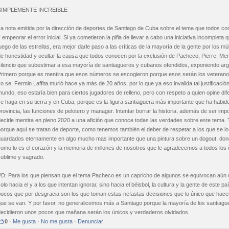
SIMPLEMENTE INCREIBLE
a nota emitida por la dirección de deportes de Santiago de Cuba sobre el tema que todos co
 empeorar el error inicial. Si ya cometieron la pifia de llevar a cabo una iniciativa incompl
uego de las estrellas, era mejor darle paso a las críticas de la mayoría de la gente por los múl
e honestidad y ocultar la causa que todos conocen por la exclusión de Pacheco, Pierre, Meriñ
silencio que subestimar a esa mayoría de santiagueros y cubanos ofendidos, exponiendo ar
Primero porque es mentira que esos números se escogieron porque esos serán los veterano
o se, Fermin Laffita murió hace ya más de 20 años, por lo que ya eso invalida tal justificación
undo, eso estaría bien para ciertos jugadores de relleno, pero con respeto a quien opine dif
e haga en su tierra y en Cuba, porque es la figura santiaguera más importante que ha habid
rovincia, las funciones de pelotero y manager. Intentar borrar la historia, además de ser im
decirle mentira en pleno 2020 a una afición que conoce todas las verdades sobre este tema
porque aquí se tratan de deporte, como tenemos también el deber de respetar a los que se 
guardados eternamente en algo mucho mas importante que una pintura sobre un dogout, donde 
omo lo es el corazón y la memoria de millones de nosotros que le agradecemos a todos los q
sublime y sagrado.
PD: Para los que piensan que el tema Pacheco es un capricho de algunos se equivocan aún m
olo hacia el y a los que intentan ignorar, sino hacia el béisbol, la cultura y la gente de este 
pocos que por desgracia son los que toman estas nefastas decisiones que lo único que hace
ue se van. Y por favor, no generalicemos más a Santiago porque la mayoría de los santiaguero
decidieron unos pocos que mañana serán los únicos y verdaderos olvidados.
0
·
Me gusta
·
No me gusta
·
Denunciar