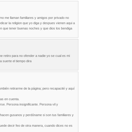
mo me llaman familiares y amigos por privado no
dicar la religion que yo diga y despues vienen aqui a
nen que tener buenas noches y que dios los bendiga
 retiro para no ofender a nadie yo se cual es mi
a suerte el tiempo dira
bién retirarme de la página; pero recapacité y aquí
gas en cuenta.
se. Persona insignificante. Persona vil y
os hacen gusanos y perdóname si son tus familiares y
puede decir feo de otra manera, cuando dices no es