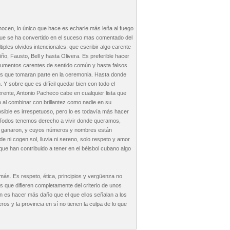
nocen, lo único que hace es echarle más leña al fuego
eta que se ha convertido en el suceso mas comentado del
tiples olvidos intencionales, que escribir algo carente
o, Fausto, Bell y hasta Olivera. Es preferible hacer
gumentos carentes de sentido común y hasta falsos.
s que tomaran parte en la ceremonia. Hasta donde
. Y sobre que es difícil quedar bien con todo el
erente, Antonio Pacheco cabe en cualquier lista que
o al combinar con brillantez como nadie en su
posible es irrespetuoso, pero lo es todavía más hacer
. Todos tenemos derecho a vivir donde queramos,
lo ganaron, y cuyos números y nombres están
ni cogen sol, lluvia ni sereno, solo respeto y amor
ue han contribuido a tener en el béisbol cubano algo
ás. Es respeto, ética, principios y vergüenza no
país que difieren completamente del criterio de unos
n es hacer más daño que el que ellos señalan a los
s y la provincia en sí no tienen la culpa de lo que