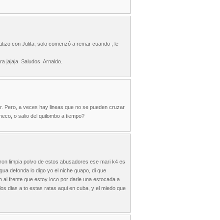
tizo con Julita, solo comenzó a remar cuando , le
 jajaja. Saludos. Arnaldo.
ar. Pero, a veces hay lineas que no se pueden cruzar
eco, o salio del quilombo a tiempo?
ron limpia polvo de estos abusadores ese mari k4 es
gua defonda lo digo yo el niche guapo, di que
o al frente que estoy loco por darle una estocada a
los dias a to estas ratas aqui en cuba, y el miedo que