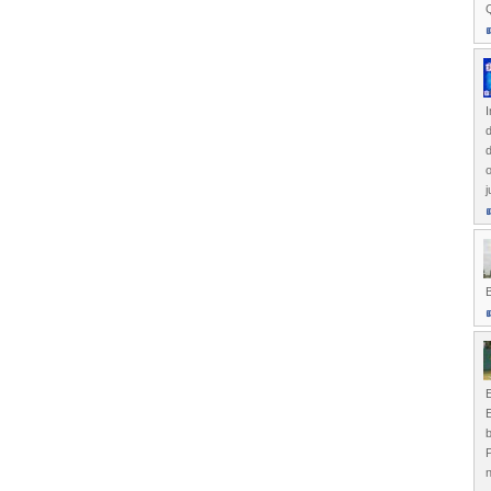
d
d
o
j
E
P
n