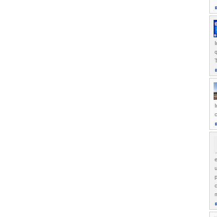
I
T
I
c
u
p
c
m