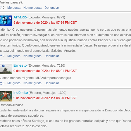
Qué les parece?.
0
·
Me gusta
·
No me gusta
·
Denunciar
Arnaldo
(Experto, Mensajes: 6773)
9 de noviembre de 2020 a las 07:54 PM CST
Indómito. Creo que eres tú quien más elementos puedes aportar, por lo cercas que estas e
aré mi opinión, primero investigar si es cierto lo que informan o en su defecto es una explic
e una población beisbolera, con relación a la injusticia tomada contra Pacheco. Lo bueno q
tros territorios. Quedó demostrado que en la unión esta la fuerza. Te aseguro que si se da el
usteza del mundo en el banco jajaja. Saludos. Arnaldo.
0
·
Me gusta
·
No me gusta
·
Denunciar
Ernesto
(Experto, Mensajes: 7230)
9 de noviembre de 2020 a las 08:01 PM CST
Buenas noches mi gente, MI Azul reportandose jeje
0
·
Me gusta
·
No me gusta
·
Denunciar
Indómito
(Experto, Mensajes: 1309)
9 de noviembre de 2020 a las 08:20 PM CST
Estimado Arnaldo
videntemente esto ha sido una respuesta chapucera e irrespetuosa de la Dirección de Depor
batuta de escalones superiores.
acheco no es sólo de Santiago, el es una de las grandes estrellas del pais y creo que Yass
efasta respuesta. Vea lo escribió: