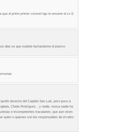
ue el primo primer coronel rigo te ensarte el cv l1
unos dias es que explote fachandome el puerco
 personas
 jardín derecho del Capitán San Luis, pero poco a
glada, Cheito Rodríguez... y nadie, nunca nadie ha
rtunistas e incompetentes tracatanes, que aun viven
ar quien o quienes son los responsables de el retiro