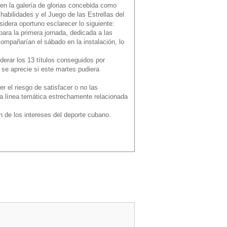
 en la galería de glorias concebida como
abilidades y el Juego de las Estrellas del
idera oportuno esclarecer lo siguiente:
ara la primera jornada, dedicada a las
compañarían el sábado en la instalación, lo
derar los 13 títulos conseguidos por
e se aprecie si este martes pudiera
r el riesgo de satisfacer o no las
na línea temática estrechamente relacionada
n de los intereses del deporte cubano.