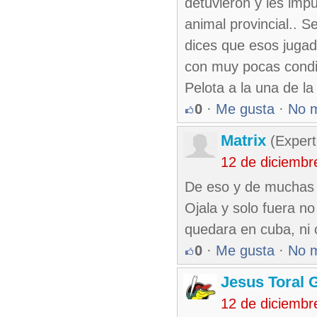
detuvieron y les imp
animal provincial.. 
dices que esos jugad
con muy pocas condic
Pelota a la una de la
0
·
Me gusta
·
No 
Matrix
(Expert
12 de diciembr
De eso y de muchas 
Ojala y solo fuera n
quedara en cuba, ni 
0
·
Me gusta
·
No 
Jesus Toral 
12 de diciembr