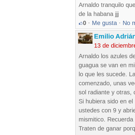
Arnaldo tranquilo que
de la habana jjj
0
·
Me gusta
·
No 
Emilio Adriá
13 de diciembr
Arnaldo los azules d
guagua se van en mie
lo que les sucede. La
comenzado, unas vec
sol radiante y otras
Si hubiera sido en el
ustedes con 9 y abri
mismitico. Recuerda n
Traten de ganar porq