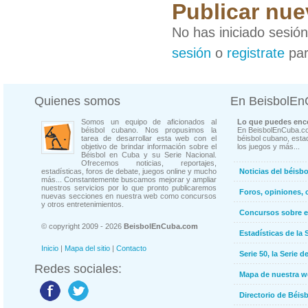
Publicar nue
No has iniciado sesió
sesión
o
registrate
par
Quienes somos
En BeisbolE
Somos un equipo de aficionados al
Lo que puedes enco
béisbol cubano. Nos propusimos la
En BeisbolEnCuba.co
tarea de desarrollar esta web con el
béisbol cubano, estad
objetivo de brindar información sobre el
los juegos y más...
Béisbol en Cuba y su Serie Nacional.
Ofrecemos noticias, reportajes,
estadísticas, foros de debate, juegos online y mucho
Noticias del béisb
más... Constantemente buscamos mejorar y ampliar
nuestros servicios por lo que pronto publicaremos
Foros, opiniones, 
nuevas secciones en nuestra web como concursos
y otros entretenimientos.
Concursos sobre e
© copyright 2009 - 2026
BeisbolEnCuba.com
Estadísticas de la 
Inicio
|
Mapa del sitio
|
Contacto
Serie 50, la Serie d
Redes sociales:
Mapa de nuestra 
Directorio de Béi