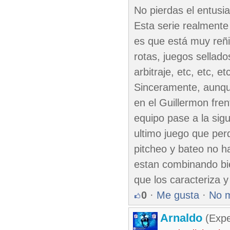
No pierdas el entusi
Esta serie realmente
es que está muy reñi
rotas, juegos sellado
arbitraje, etc, etc, e
Sinceramente, aunque
en el Guillermon fre
equipo pase a la sig
ultimo juego que per
pitcheo y bateo no h
estan combinando bie
que los caracteriza y
0
·
Me gusta
·
No 
Arnaldo
(Expe