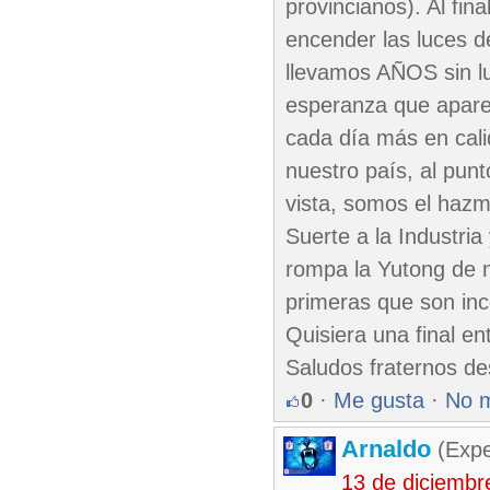
provincianos). Al fi
encender las luces d
llevamos AÑOS sin luc
esperanza que aparez
cada día más en cali
nuestro país, al pun
vista, somos el hazm
Suerte a la Industria
rompa la Yutong de n
primeras que son in
Quisiera una final en
Saludos fraternos d
0
·
Me gusta
·
No 
Arnaldo
(Expe
13 de diciembr