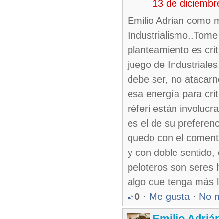
13 de diciembr
Emilio Adrian como m
Industrialismo..Tom
planteamiento es crit
juego de Industriales
debe ser, no atacarn
esa energía para cri
réferi están involuc
es el de su preferen
quedo con el coment
y con doble sentido,
peloteros son seres
algo que tenga más l
0
·
Me gusta
·
No 
Emilio Adriá