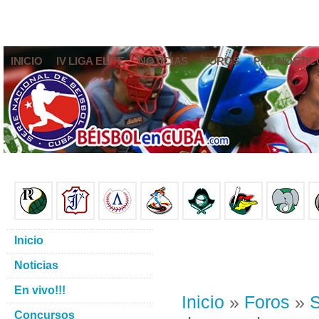
INICIO
IV LIGA ELITE
NOTICIAS
FOROS
PRONÓSTIC
Inicio
Noticias
En vivo!!!
Inicio
»
Foros
»
S
Concursos