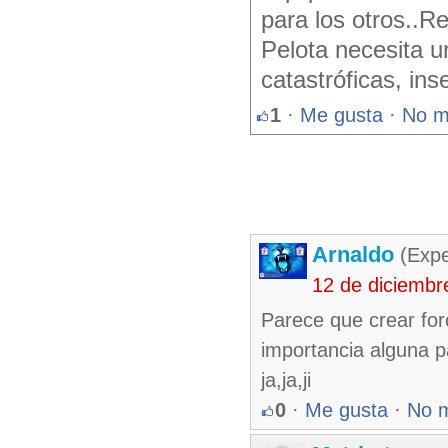
para los otros..R
Pelota necesita u
catastróficas, ins
1
·
Me gusta
·
No m
Arnaldo
(Expe
12 de diciembr
Parece que crear for
importancia alguna p
ja,ja,ji
0
·
Me gusta
·
No 