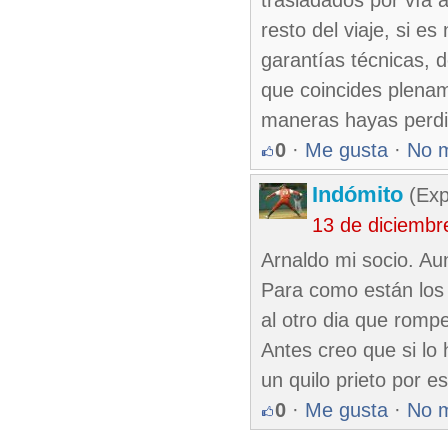
trasladados por vía 
resto del viaje, si 
garantías técnicas, 
que coincides plena
maneras hayas perdido
0
·
Me gusta
·
No 
Indómito
(Exp
13 de diciembr
Arnaldo mi socio. Au
Para como están los 
al otro dia que rompe
Antes creo que si lo
un quilo prieto por es
0
·
Me gusta
·
No 