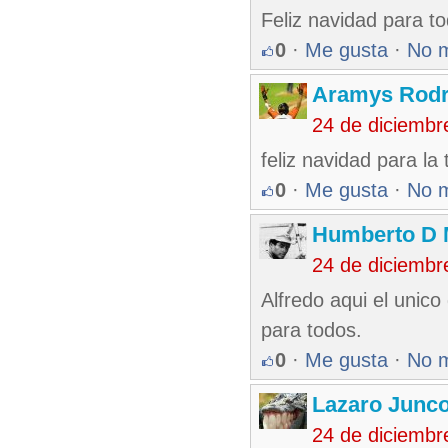
Feliz navidad para to
0
·
Me gusta
·
No 
Aramys Rodr
24 de diciembr
feliz navidad para la 
0
·
Me gusta
·
No 
Humberto D
24 de diciembr
Alfredo aqui el unic
para todos.
0
·
Me gusta
·
No 
Lazaro Junc
24 de diciembr