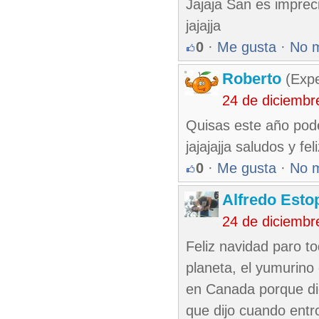
Jajaja San es imprec
jajajja
0
·
Me gusta
·
No 
Roberto
(Exp
24 de diciembr
Quisas este año pode
jajajajja saludos y fel
0
·
Me gusta
·
No 
Alfredo Esto
24 de diciembr
Feliz navidad paro t
planeta, el yumurino
en Canada porque di
que dijo cuando entr