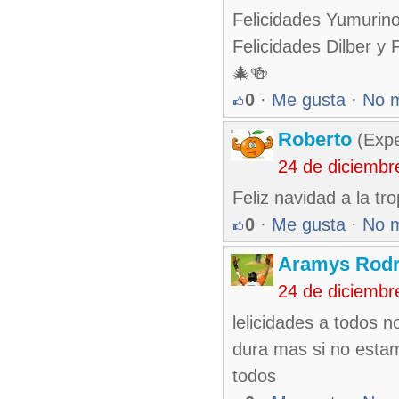
Felicidades Yumurino
Felicidades Dilber y 
🎄🍻
0
·
Me gusta
·
No 
Roberto
(Exp
24 de diciembr
Feliz navidad a la tro
0
·
Me gusta
·
No 
Aramys Rodr
24 de diciembr
lelicidades a todos 
dura mas si no esta
todos