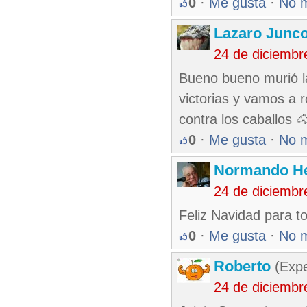
0
·
Me gusta
·
No 
Lazaro Junc
24 de diciembr
Bueno bueno murió la
victorias y vamos a
contra los caballos 🐴
0
·
Me gusta
·
No 
Normando He
24 de diciembr
Feliz Navidad para 
0
·
Me gusta
·
No 
Roberto
(Exp
24 de diciembr