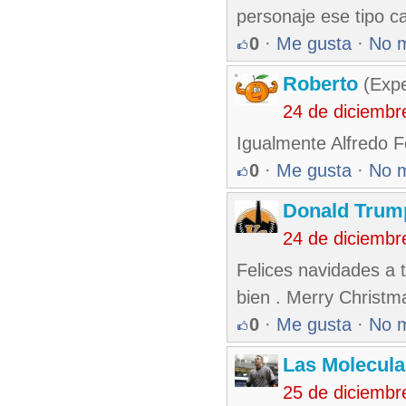
personaje ese tipo c
0
·
Me gusta
·
No 
Roberto
(Exp
24 de diciembr
Igualmente Alfredo Fe
0
·
Me gusta
·
No 
Donald Tru
24 de diciembr
Felices navidades a 
bien . Merry Christm
0
·
Me gusta
·
No 
Las Molecul
25 de diciembr