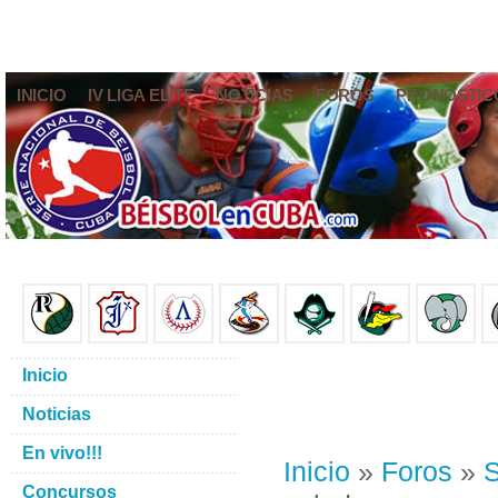
INICIO
IV LIGA ELITE
NOTICIAS
FOROS
PRONÓSTIC
Inicio
Noticias
En vivo!!!
Inicio
»
Foros
»
S
Concursos