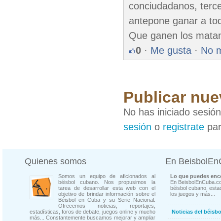
conciudadanos, terce
antepone ganar a tod
Que ganen los matan
0
·
Me gusta
·
No 
Publicar nue
No has iniciado sesió
sesión
o
registrate
par
Quienes somos
En BeisbolE
Somos un equipo de aficionados al
Lo que puedes enco
béisbol cubano. Nos propusimos la
En BeisbolEnCuba.co
tarea de desarrollar esta web con el
béisbol cubano, estad
objetivo de brindar información sobre el
los juegos y más...
Béisbol en Cuba y su Serie Nacional.
Ofrecemos noticias, reportajes,
estadísticas, foros de debate, juegos online y mucho
Noticias del béisb
más... Constantemente buscamos mejorar y ampliar