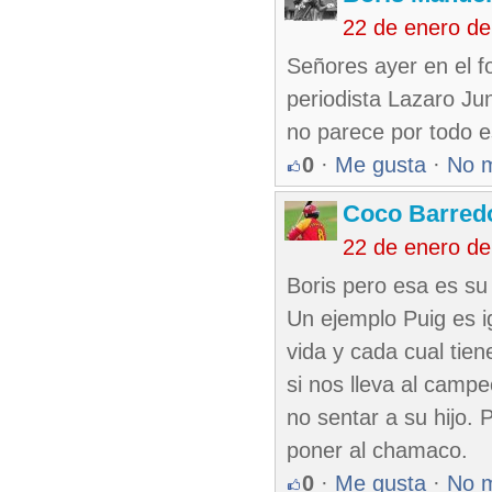
22 de enero de
Señores ayer en el f
periodista Lazaro Ju
no parece por todo es
0
·
Me gusta
·
No 
Coco Barred
22 de enero de
Boris pero esa es su
Un ejemplo Puig es i
vida y cada cual tie
si nos lleva al cam
no sentar a su hijo.
poner al chamaco.
0
·
Me gusta
·
No 