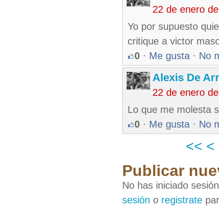
22 de enero de
Yo por supuesto quie
critique a victor mas
0
·
Me gusta
·
No 
Alexis De A
22 de enero de
Lo que me molesta s
0
·
Me gusta
·
No 
<<
<
Publicar nue
No has iniciado sesió
sesión
o
registrate
par