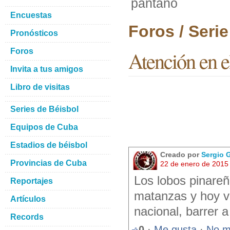
pantano
Encuestas
Foros / Seri
Pronósticos
Foros
Atención en e
Invita a tus amigos
Libro de visitas
Series de Béisbol
Equipos de Cuba
Estadios de béisbol
Creado por
Sergio 
Provincias de Cuba
22 de enero de 2015
Los lobos pinareñ
Reportajes
matanzas y hoy va
Artículos
nacional, barrer 
Records
0
·
Me gusta
·
No m