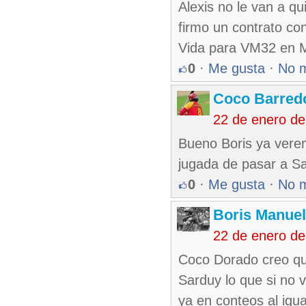
Alexis no le van a q
firmo un contrato co
Vida para VM32 en 
0
·
Me gusta
·
No 
Coco Barred
22 de enero de
Bueno Boris ya verem
jugada de pasar a S
0
·
Me gusta
·
No 
Boris Manue
22 de enero de
Coco Dorado creo qu
Sarduy lo que si no 
ya en conteos al igua