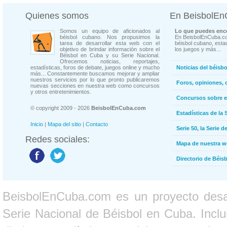
Quienes somos
En BeisbolE
Somos un equipo de aficionados al
Lo que puedes enco
béisbol cubano. Nos propusimos la
En BeisbolEnCuba.co
tarea de desarrollar esta web con el
béisbol cubano, estad
objetivo de brindar información sobre el
los juegos y más...
Béisbol en Cuba y su Serie Nacional.
Ofrecemos noticias, reportajes,
estadísticas, foros de debate, juegos online y mucho
Noticias del béisb
más... Constantemente buscamos mejorar y ampliar
nuestros servicios por lo que pronto publicaremos
Foros, opiniones, 
nuevas secciones en nuestra web como concursos
y otros entretenimientos.
Concursos sobre e
© copyright 2009 - 2026
BeisbolEnCuba.com
Estadísticas de la 
Inicio
|
Mapa del sitio
|
Contacto
Serie 50, la Serie d
Redes sociales:
Mapa de nuestra 
Directorio de Béi
BeisbolEnCuba.com es un proyecto desarr
Serie Nacional de Béisbol en Cuba. Inclui