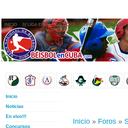
INICIO
IV LIGA ELITE
NOTICIAS
FOROS
PRONÓSTIC
Inicio
Noticias
En vivo!!!
Inicio
»
Foros
»
S
Concursos