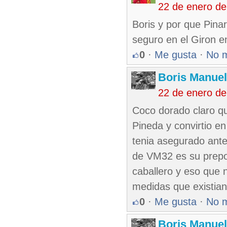
22 de enero de
Boris y por que Pina
seguro en el Giron e
0
·
Me gusta
·
No 
Boris Manue
22 de enero de
Coco dorado claro qu
Pineda y convirtio 
tenia asegurado ante
de VM32 es su prepot
caballero y eso que n
medidas que existia
0
·
Me gusta
·
No 
Boris Manue