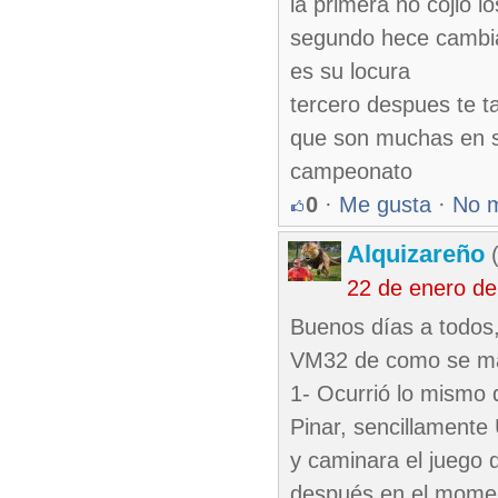
la primera no cojio l
segundo hece cambia
es su locura
tercero despues te t
que son muchas en s
campeonato
0
·
Me gusta
·
No 
Alquizareño
(
22 de enero de
Buenos días a todos,
VM32 de como se man
1- Ocurrió lo mismo q
Pinar, sencillamente 
y caminara el juego 
después en el momento