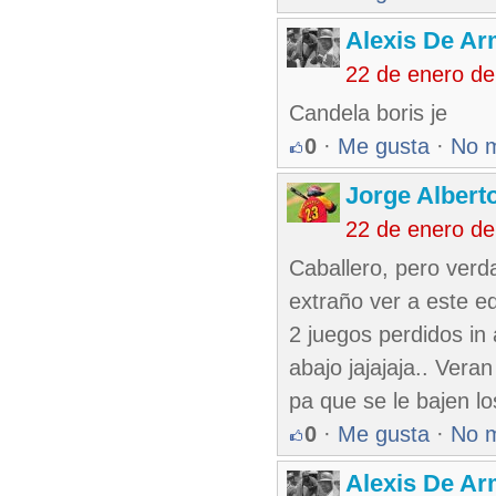
Alexis De A
22 de enero de
Candela boris je
0
·
Me gusta
·
No 
Jorge Alberto
22 de enero de
Caballero, pero verd
extraño ver a este e
2 juegos perdidos in
abajo jajajaja.. Vera
pa que se le bajen l
0
·
Me gusta
·
No 
Alexis De A