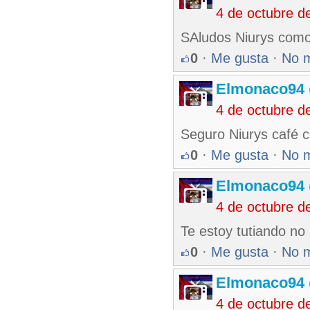
4 de octubre d
SAludos Niurys como
0
·
Me gusta
·
No 
Elmonaco94
4 de octubre d
Seguro Niurys café c
0
·
Me gusta
·
No 
Elmonaco94
4 de octubre d
Te estoy tutiando no
0
·
Me gusta
·
No 
Elmonaco94
4 de octubre d