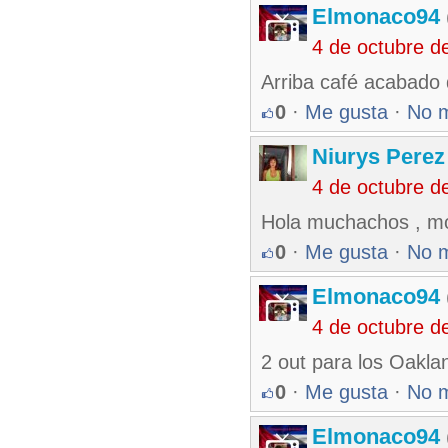
Elmonaco94
4 de octubre d
Arriba café acabado 
0
·
Me gusta
·
No 
Niurys Perez
4 de octubre d
Hola muchachos , mo
0
·
Me gusta
·
No 
Elmonaco94
4 de octubre d
2 out para los Oaklan
0
·
Me gusta
·
No 
Elmonaco94