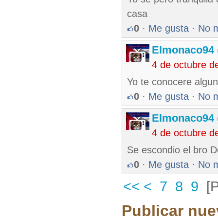
casa
0
·
Me gusta
·
No 
Elmonaco94
4 de octubre d
Yo te conocere algun
0
·
Me gusta
·
No 
Elmonaco94
4 de octubre d
Se escondio el bro 
0
·
Me gusta
·
No 
<<
<
7
8
9
[
Publicar nue