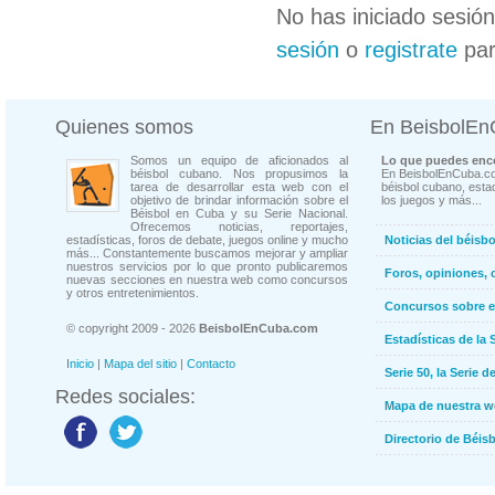
No has iniciado sesió
sesión
o
registrate
par
Quienes somos
En BeisbolE
Somos un equipo de aficionados al
Lo que puedes enco
béisbol cubano. Nos propusimos la
En BeisbolEnCuba.co
tarea de desarrollar esta web con el
béisbol cubano, estad
objetivo de brindar información sobre el
los juegos y más...
Béisbol en Cuba y su Serie Nacional.
Ofrecemos noticias, reportajes,
estadísticas, foros de debate, juegos online y mucho
Noticias del béisb
más... Constantemente buscamos mejorar y ampliar
nuestros servicios por lo que pronto publicaremos
Foros, opiniones, 
nuevas secciones en nuestra web como concursos
y otros entretenimientos.
Concursos sobre e
© copyright 2009 - 2026
BeisbolEnCuba.com
Estadísticas de la 
Inicio
|
Mapa del sitio
|
Contacto
Serie 50, la Serie d
Redes sociales:
Mapa de nuestra 
Directorio de Béi