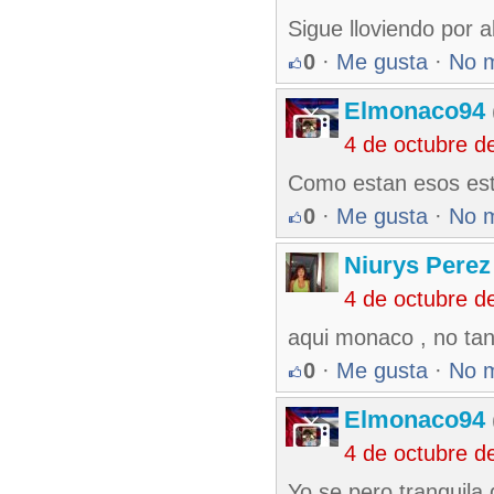
Sigue lloviendo por al
0
·
Me gusta
·
No 
Elmonaco94
4 de octubre d
Como estan esos esta
0
·
Me gusta
·
No 
Niurys Perez
4 de octubre d
aqui monaco , no tan
0
·
Me gusta
·
No 
Elmonaco94
4 de octubre d
Yo se pero tranquila