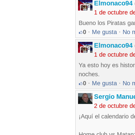
Elmonaco94
1 de octubre d
Bueno los Piratas gan
0
·
Me gusta
·
No 
Elmonaco94
1 de octubre d
Ya esto hoy es hist
noches.
0
·
Me gusta
·
No 
Sergio Manue
2 de octubre d
¡Aquí el calendario d
Home club vs Matanz