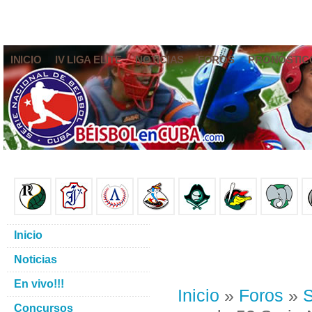
INICIO
IV LIGA ELITE
NOTICIAS
FOROS
PRONÓSTIC
Inicio
Noticias
En vivo!!!
Inicio
»
Foros
»
S
Concursos