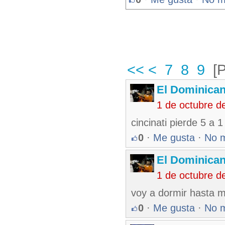
<<
<
7
8
9
[
El Dominica
1 de octubre d
cincinati pierde 5 a 
0
·
Me gusta
·
No 
El Dominica
1 de octubre d
voy a dormir hasta 
0
·
Me gusta
·
No 