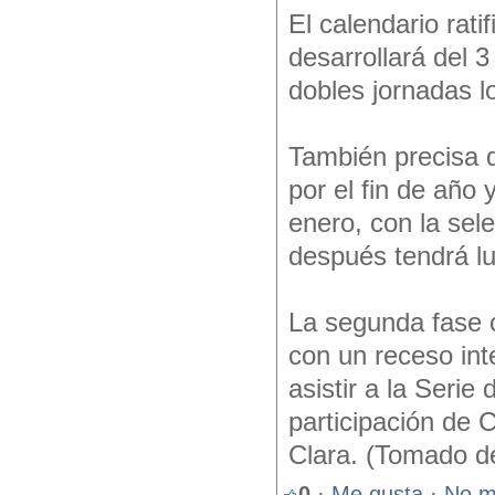
El calendario rati
desarrollará del 
dobles jornadas l
También precisa q
por el fin de año
enero, con la sele
después tendrá lu
La segunda fase 
con un receso int
asistir a la Serie
participación de 
Clara. (Tomado de
0
·
Me gusta
·
No m