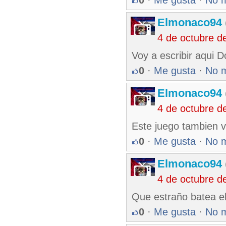
0
·
Me gusta
·
No 
Elmonaco94
4 de octubre d
Voy a escribir aqui 
0
·
Me gusta
·
No 
Elmonaco94
4 de octubre d
Este juego tambien v
0
·
Me gusta
·
No 
Elmonaco94
4 de octubre d
Que estraño batea e
0
·
Me gusta
·
No 