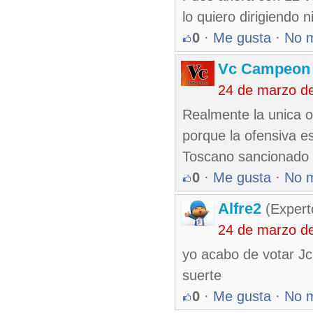
lo quiero dirigiendo n
0
·
Me gusta
·
No 
Vc Campeon
24 de marzo d
Realmente la unica o
porque la ofensiva e
Toscano sancionado
0
·
Me gusta
·
No 
Alfre2
(Expert
24 de marzo d
yo acabo de votar Jc 
suerte
0
·
Me gusta
·
No 