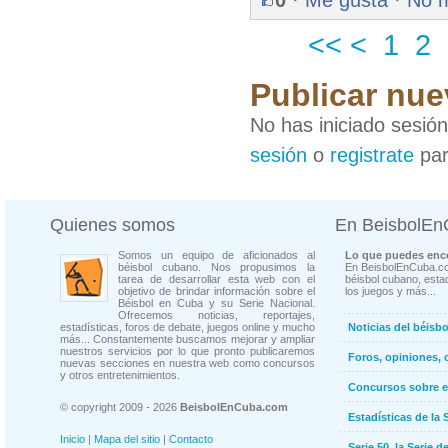
0
·
Me gusta
·
No 
<<
<
1
2
Publicar nue
No has iniciado sesió
sesión
o
registrate
par
Quienes somos
En BeisbolE
Somos un equipo de aficionados al
Lo que puedes enco
béisbol cubano. Nos propusimos la
En BeisbolEnCuba.co
tarea de desarrollar esta web con el
béisbol cubano, estad
objetivo de brindar información sobre el
los juegos y más...
Béisbol en Cuba y su Serie Nacional.
Ofrecemos noticias, reportajes,
estadísticas, foros de debate, juegos online y mucho
Noticias del béisb
más... Constantemente buscamos mejorar y ampliar
nuestros servicios por lo que pronto publicaremos
Foros, opiniones, 
nuevas secciones en nuestra web como concursos
y otros entretenimientos.
Concursos sobre e
© copyright 2009 - 2026
BeisbolEnCuba.com
Estadísticas de la 
Inicio
|
Mapa del sitio
|
Contacto
Serie 50, la Serie d