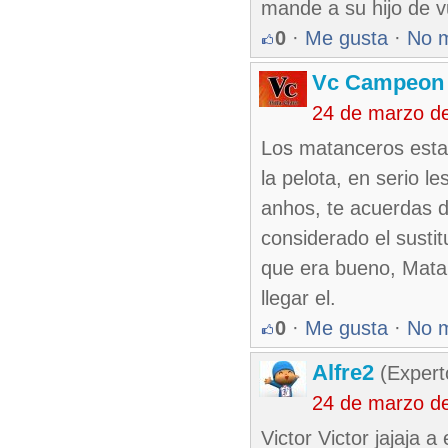
mande a su hijo de vu
0
·
Me gusta
·
No 
Vc Campeon
24 de marzo d
Los matanceros estab
la pelota, en serio l
anhos, te acuerdas d
considerado el susti
que era bueno, Mata
llegar el.
0
·
Me gusta
·
No 
Alfre2
(Expert
24 de marzo d
Victor Victor jajaja 