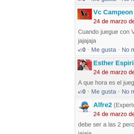
Vc Campeon
24 de marzo d
Cuando juegue con V
jajajaja
0
·
Me gusta
·
No 
Esther Espir
24 de marzo d
A que hora es el jueg
0
·
Me gusta
·
No 
Alfre2
(Expert
24 de marzo d
debe ser a las 2 pero
jajaja