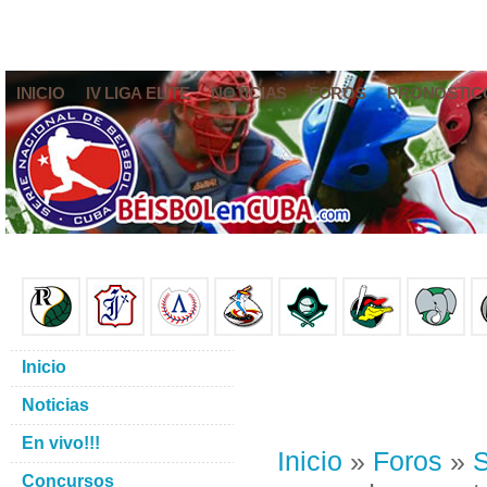
INICIO
IV LIGA ELITE
NOTICIAS
FOROS
PRONÓSTIC
Inicio
Noticias
En vivo!!!
Inicio
»
Foros
»
S
Concursos