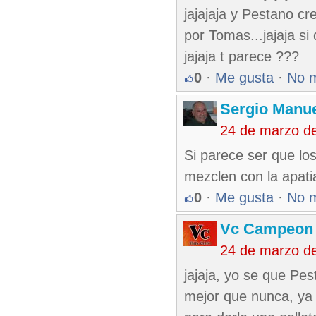
jajajaja y Pestano cr
por Tomas...jajaja si
jajaja t parece ???
0
·
Me gusta
·
No 
Sergio Manue
24 de marzo d
Si parece ser que los
mezclen con la apati
0
·
Me gusta
·
No 
Vc Campeon
24 de marzo d
jajaja, yo se que Pe
mejor que nunca, ya s