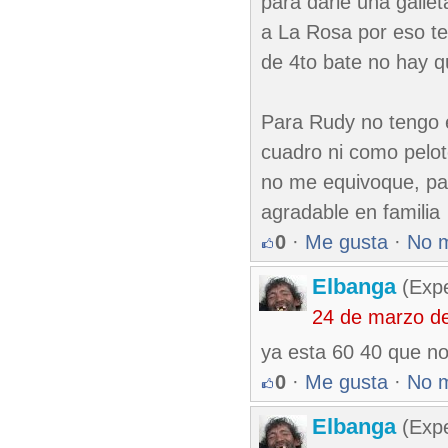
para darle una galle
a La Rosa por eso te
de 4to bate no hay 
Para Rudy no tengo e
cuadro ni como pelot
no me equivoque, par
agradable en familia
0
·
Me gusta
·
No 
Elbanga
(Expe
24 de marzo d
ya esta 60 40 que no 
0
·
Me gusta
·
No 
Elbanga
(Expe