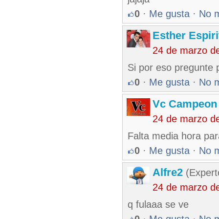
0
·
Me gusta
·
No 
Esther Espir
24 de marzo d
Si por eso pregunte p
0
·
Me gusta
·
No 
Vc Campeon
24 de marzo d
Falta media hora par
0
·
Me gusta
·
No 
Alfre2
(Expert
24 de marzo d
q fulaaa se ve