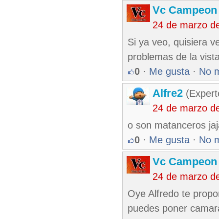
Vc Campeon
24 de marzo d
Si ya veo, quisiera v
problemas de la vista
0
·
Me gusta
·
No 
Alfre2
(Expert
24 de marzo d
o son matanceros jaja
0
·
Me gusta
·
No 
Vc Campeon
24 de marzo d
Oye Alfredo te propo
puedes poner camaras 