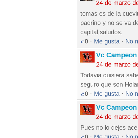
24 de marzo d
tomas es de la cuevi
padrino y no se va de 
capital,saludos.
0
·
Me gusta
·
No 
Vc Campeon
24 de marzo d
Todavia quisiera sabe
seguro que son Hol
0
·
Me gusta
·
No 
Vc Campeon
24 de marzo d
Pues no lo dejes acer
0
·
Me gusta
·
No 