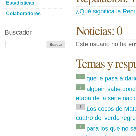
Estadísticas
¿Qué significa la Repu
Colaboradores
Noticias: 0
Buscador
Este usuario no ha env
Temas y respu
2
que le pasa a dari
1
alguein sabe dond
etapa de la serie naci
1
Los cocos de Mata
cuatro del verde regr
1
para los que no sa