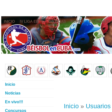
INICIO
IV LIGA ELITE
NOTICIAS
FOROS
PRONÓSTIC
Inicio
Noticias
En vivo!!!
Inicio
»
Usuarios
Concursos