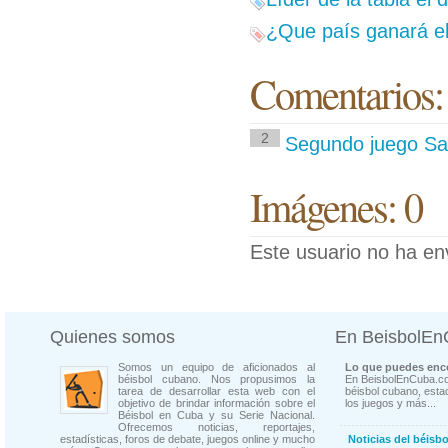
¿Que país ganará el
Comentarios:
2
Segundo juego Sant
Imágenes: 0
Este usuario no ha en
Quienes somos
En BeisbolE
Somos un equipo de aficionados al
Lo que puedes enco
béisbol cubano. Nos propusimos la
En BeisbolEnCuba.co
tarea de desarrollar esta web con el
béisbol cubano, estad
objetivo de brindar información sobre el
los juegos y más...
Béisbol en Cuba y su Serie Nacional.
Ofrecemos noticias, reportajes,
estadísticas, foros de debate, juegos online y mucho
Noticias del béisb