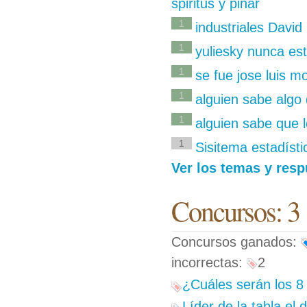
spiritus y pinar
1
industriales Davi
1
yuliesky nunca est
1
se fue jose luis 
1
alguien sabe algo 
1
alguien sabe que l
1
Sisitema estadíst
Ver los temas y resp
Concursos: 3
Concursos ganados:
incorrectas:
2
¿Cuáles serán los 8 
Líder de la tabla el 