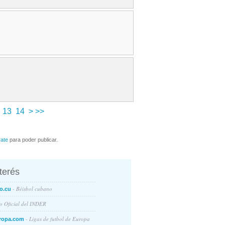
13
14
>
>>
rate
para poder publicar.
nterés
- Béisbol cubano
o.cu
io Oficial del INDER
- Ligas de futbol de Europa
ropa.com