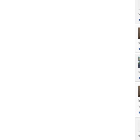
c
e
l
e