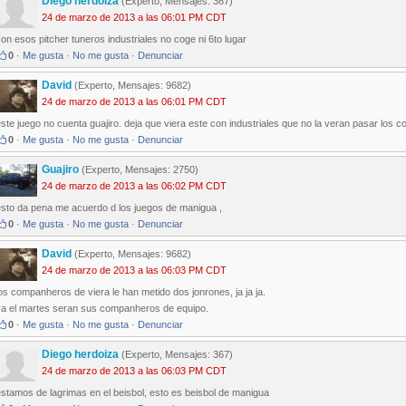
Diego herdoiza
(Experto, Mensajes: 367)
24 de marzo de 2013 a las 06:01 PM CDT
on esos pitcher tuneros industriales no coge ni 6to lugar
0
·
Me gusta
·
No me gusta
·
Denunciar
David
(Experto, Mensajes: 9682)
24 de marzo de 2013 a las 06:01 PM CDT
ste juego no cuenta guajiro. deja que viera este con industriales que no la veran pasar los con
0
·
Me gusta
·
No me gusta
·
Denunciar
Guajiro
(Experto, Mensajes: 2750)
24 de marzo de 2013 a las 06:02 PM CDT
esto da pena me acuerdo d los juegos de manigua ,
0
·
Me gusta
·
No me gusta
·
Denunciar
David
(Experto, Mensajes: 9682)
24 de marzo de 2013 a las 06:03 PM CDT
os companheros de viera le han metido dos jonrones, ja ja ja.
ya el martes seran sus companheros de equipo.
0
·
Me gusta
·
No me gusta
·
Denunciar
Diego herdoiza
(Experto, Mensajes: 367)
24 de marzo de 2013 a las 06:03 PM CDT
stamos de lagrimas en el beisbol, esto es beisbol de manigua