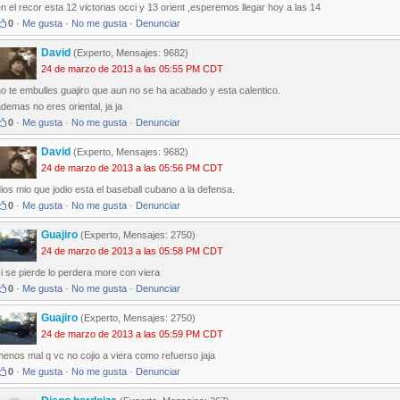
n el recor esta 12 victorias occi y 13 orient ,esperemos llegar hoy a las 14
0
·
Me gusta
·
No me gusta
·
Denunciar
David
(Experto, Mensajes: 9682)
24 de marzo de 2013 a las 05:55 PM CDT
o te embulles guajiro que aun no se ha acabado y esta calentico.
demas no eres oriental, ja ja
0
·
Me gusta
·
No me gusta
·
Denunciar
David
(Experto, Mensajes: 9682)
24 de marzo de 2013 a las 05:56 PM CDT
ios mio que jodio esta el baseball cubano a la defensa.
0
·
Me gusta
·
No me gusta
·
Denunciar
Guajiro
(Experto, Mensajes: 2750)
24 de marzo de 2013 a las 05:58 PM CDT
i se pierde lo perdera more con viera
0
·
Me gusta
·
No me gusta
·
Denunciar
Guajiro
(Experto, Mensajes: 2750)
24 de marzo de 2013 a las 05:59 PM CDT
enos mal q vc no cojio a viera como refuerso jaja
0
·
Me gusta
·
No me gusta
·
Denunciar