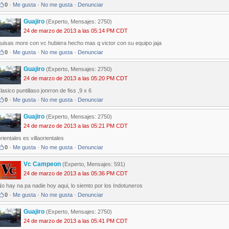
0
·
Me gusta
·
No me gusta
·
Denunciar
Guajiro
(Experto, Mensajes: 2750)
24 de marzo de 2013 a las 05:14 PM CDT
quisas more con vc hubiera hecho mas q victor con su equipo jaja
0
·
Me gusta
·
No me gusta
·
Denunciar
Guajiro
(Experto, Mensajes: 2750)
24 de marzo de 2013 a las 05:20 PM CDT
lasico puntillaso jonrron de fiss ,9 x 6
0
·
Me gusta
·
No me gusta
·
Denunciar
Guajiro
(Experto, Mensajes: 2750)
24 de marzo de 2013 a las 05:21 PM CDT
rientales es villaorientales
0
·
Me gusta
·
No me gusta
·
Denunciar
Vc Campeon
(Experto, Mensajes: 591)
24 de marzo de 2013 a las 05:36 PM CDT
o hay na pa nadie hoy aqui, lo siemto por los Indotuneros
0
·
Me gusta
·
No me gusta
·
Denunciar
Guajiro
(Experto, Mensajes: 2750)
24 de marzo de 2013 a las 05:41 PM CDT