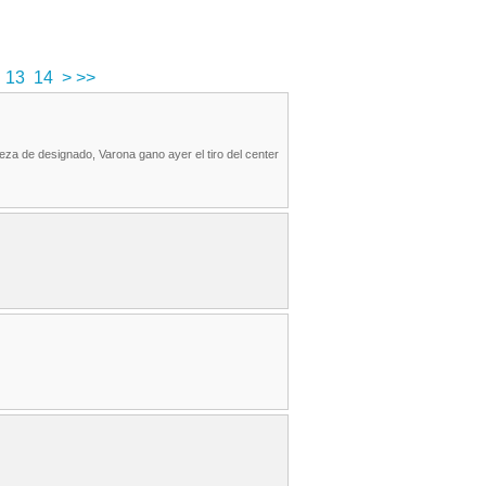
13
14
>
>>
za de designado, Varona gano ayer el tiro del center