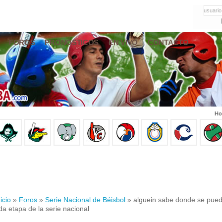
usuario
FOROS
PRONÓSTICOS
EN VIVO
CONTACTO
Ho
icio
»
Foros
»
Serie Nacional de Béisbol
» alguein sabe donde se puede
da etapa de la serie nacional