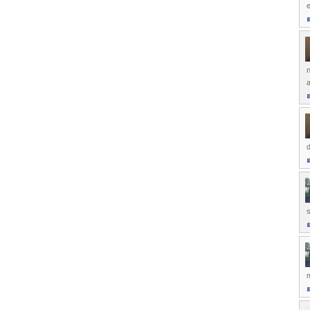
e
n
a
d
s
m