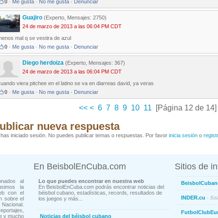
0
·
Me gusta
·
No me gusta
·
Denunciar
Guajiro
(Experto, Mensajes: 2750)
24 de marzo de 2013 a las 06:04 PM CDT
menos mal q se vestira de azul
0
·
Me gusta
·
No me gusta
·
Denunciar
Diego herdoiza
(Experto, Mensajes: 367)
24 de marzo de 2013 a las 06:04 PM CDT
uando viera pitchee en el latino se va en diarreas david, ya veras
0
·
Me gusta
·
No me gusta
·
Denunciar
<<
<
6
7
8
9
10
11
[Página 12 de 14]
ublicar nueva respuesta
has iniciado sesión. No puedes publicar temas o respuestas. Por favor
inicia sesión
o
regist
En BeisbolEnCuba.com
Sitios de i
onados al
Lo que puedes encontrar en nuestra web
BeisbolCuban
usimos la
En BeisbolEnCuba.com podrás encontrar noticias del
eb con el
béisbol cubano, estadísticas, records, resultados de
- Sit
INDER.cu
n sobre el
los juegos y más...
Nacional.
ortajes,
FutbolClubEu
ne y mucho
Noticias del béisbol cubano