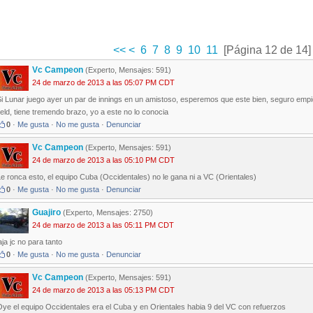
<<
<
6
7
8
9
10
11
[Página 12 de 14]
Vc Campeon
(Experto, Mensajes: 591)
24 de marzo de 2013 a las 05:07 PM CDT
i Lunar juego ayer un par de innings en un amistoso, esperemos que este bien, seguro empie
ield, tiene tremendo brazo, yo a este no lo conocia
0
·
Me gusta
·
No me gusta
·
Denunciar
Vc Campeon
(Experto, Mensajes: 591)
24 de marzo de 2013 a las 05:10 PM CDT
e ronca esto, el equipo Cuba (Occidentales) no le gana ni a VC (Orientales)
0
·
Me gusta
·
No me gusta
·
Denunciar
Guajiro
(Experto, Mensajes: 2750)
24 de marzo de 2013 a las 05:11 PM CDT
aja jc no para tanto
0
·
Me gusta
·
No me gusta
·
Denunciar
Vc Campeon
(Experto, Mensajes: 591)
24 de marzo de 2013 a las 05:13 PM CDT
ye el equipo Occidentales era el Cuba y en Orientales habia 9 del VC con refuerzos