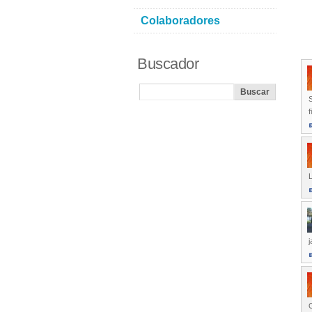
Colaboradores
Buscador
S
f
L
j
O