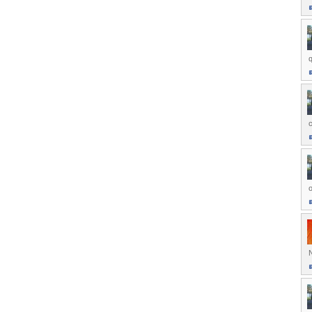
c
o
N