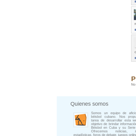
c
P
No 
Quienes somos
Somos un equipo de afici
béisbol cubano. Nos prop
tarea de desarrollar esta w
objetivo de brindar informació
Béisbol en Cuba y su Serie 
Ofrecemos noticias, rep
estadísticas, foros de debate, juegos onli