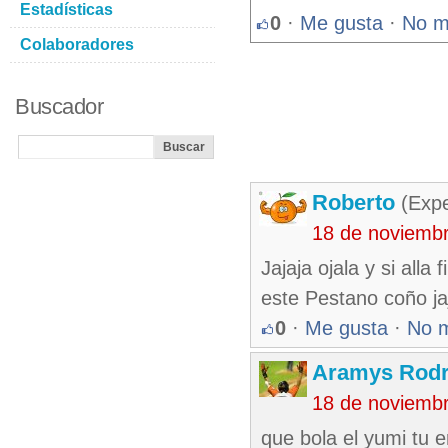
Estadísticas
0
·
Me gusta
·
No m
Colaboradores
Buscador
Roberto
(Exp
18 de noviemb
Jajaja ojala y si all
este Pestano coño ja
0
·
Me gusta
·
No 
Aramys Rodr
18 de noviemb
que bola el yumi tu 