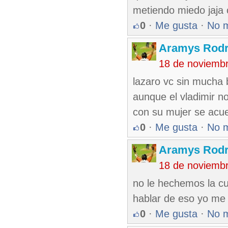
metiendo miedo jaja
0
·
Me gusta
·
No 
Aramys Rodr
18 de noviemb
lazaro vc sin mucha 
aunque el vladimir n
con su mujer se acu
0
·
Me gusta
·
No 
Aramys Rodr
18 de noviemb
no le hechemos la cul
hablar de eso yo me
0
·
Me gusta
·
No 