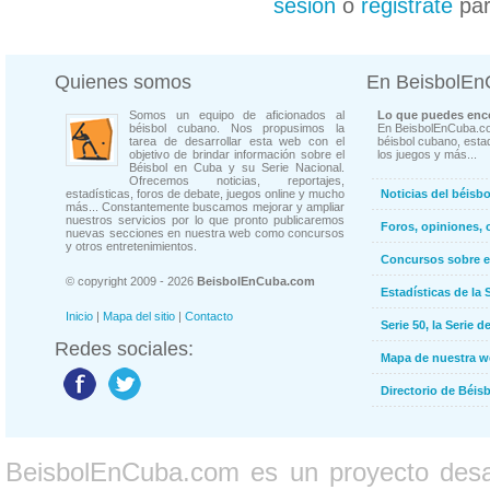
sesión
o
registrate
par
Quienes somos
En BeisbolE
Somos un equipo de aficionados al
Lo que puedes enco
béisbol cubano. Nos propusimos la
En BeisbolEnCuba.co
tarea de desarrollar esta web con el
béisbol cubano, estad
objetivo de brindar información sobre el
los juegos y más...
Béisbol en Cuba y su Serie Nacional.
Ofrecemos noticias, reportajes,
estadísticas, foros de debate, juegos online y mucho
Noticias del béisb
más... Constantemente buscamos mejorar y ampliar
nuestros servicios por lo que pronto publicaremos
Foros, opiniones, 
nuevas secciones en nuestra web como concursos
y otros entretenimientos.
Concursos sobre e
© copyright 2009 - 2026
BeisbolEnCuba.com
Estadísticas de la 
Inicio
|
Mapa del sitio
|
Contacto
Serie 50, la Serie d
Redes sociales:
Mapa de nuestra 
Directorio de Béi
BeisbolEnCuba.com es un proyecto desarr