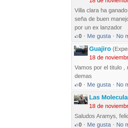
18 de noviemb
Villa clara ha ganad
seña de buen manejo 
por un ex lanzador
0
·
Me gusta
·
No 
Guajiro
(Exper
18 de noviemb
Vamos por el titulo ,
demas
0
·
Me gusta
·
No 
Las Molecul
18 de noviemb
Saludos Aramys, feli
0
·
Me gusta
·
No 