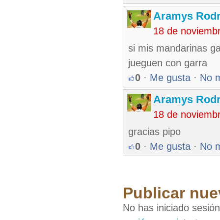
Aramys Rodr
18 de noviemb
si mis mandarinas ga
jueguen con garra
0
·
Me gusta
·
No 
Aramys Rodr
18 de noviemb
gracias pipo
0
·
Me gusta
·
No 
Publicar nue
No has iniciado sesió