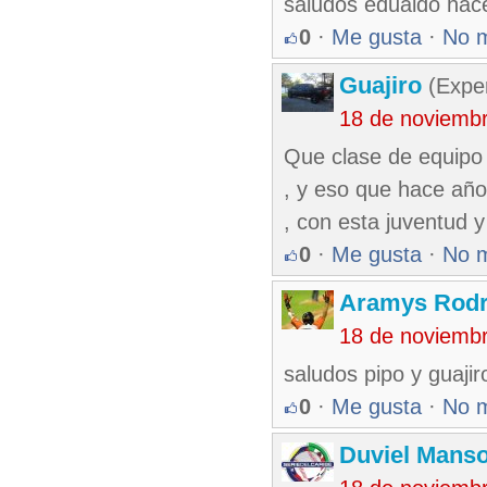
saludos edualdo hac
0
·
Me gusta
·
No 
Guajiro
(Exper
18 de noviemb
Que clase de equipo
, y eso que hace año
, con esta juventud y
0
·
Me gusta
·
No 
Aramys Rodr
18 de noviemb
saludos pipo y guajir
0
·
Me gusta
·
No 
Duviel Manso