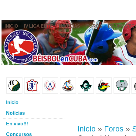
INICIO
IV LIGA ELITE
NOTICIAS
FOROS
PRONÓSTIC
Inicio
Noticias
En vivo!!!
Inicio
»
Foros
»
S
Concursos