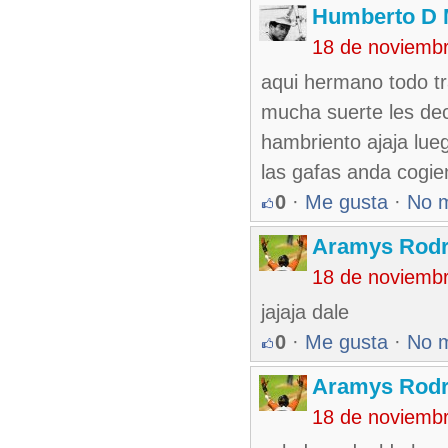
Humberto D
18 de noviemb
aqui hermano todo tr
mucha suerte les de
hambriento ajaja lue
las gafas anda cogien
0
·
Me gusta
·
No 
Aramys Rodr
18 de noviemb
jajaja dale
0
·
Me gusta
·
No 
Aramys Rodr
18 de noviemb