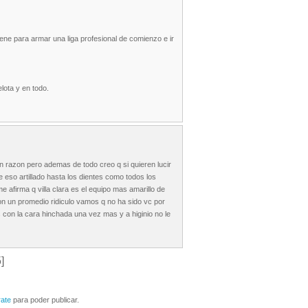
ene para armar una liga profesional de comienzo e ir
lota y en todo.
n razon pero ademas de todo creo q si quieren lucir
de eso artillado hasta los dientes como todos los
e afirma q villa clara es el equipo mas amarillo de
con un promedio ridiculo vamos q no ha sido vc por
 con la cara hinchada una vez mas y a higinio no le
]
rate
para poder publicar.