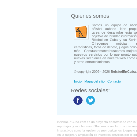
Quienes somos
Somos un equipo de afici
béisbol cubano. Nos prop
tarea de desarrollar esta w
objetivo de brindar informació
Béisbol en Cuba y su Serie 
Ofrecemos noticias, rep
estadísticas, foros de debate, juegos onli
más... Constantemente buscamos mejorar
nuestros servicios por lo que pronto pu
nuevas secciones en nuestra web como 
y otros entretenimientos.
© copyright 2009 - 2026
BeisbolEnCuba
Inicio
|
Mapa del sitio
|
Contacto
Redes sociales:
BeisbolEnCuba.com es un proyecto desarrollado con la ide
reportajes y mucho más. Ofrecemos un foro de discusión
interactivos como la opción de pronosticar los juegos 
en la mejora y ampliación de nuestros servicios por lo q