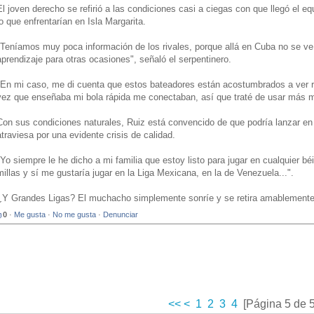
El joven derecho se refirió a las condiciones casi a ciegas con que llegó el e
lo que enfrentarían en Isla Margarita.
"Teníamos muy poca información de los rivales, porque allá en Cuba no se ve 
aprendizaje para otras ocasiones", señaló el serpentinero.
"En mi caso, me di cuenta que estos bateadores están acostumbrados a ver re
vez que enseñaba mi bola rápida me conectaban, así que traté de usar más m
Con sus condiciones naturales, Ruiz está convencido de que podría lanzar en 
atraviesa por una evidente crisis de calidad.
"Yo siempre le he dicho a mi familia que estoy listo para jugar en cualquier b
millas y sí me gustaría jugar en la Liga Mexicana, en la de Venezuela...".
¿Y Grandes Ligas? El muchacho simplemente sonríe y se retira amablemente a
0
·
Me gusta
·
No me gusta
·
Denunciar
<<
<
1
2
3
4
[Página 5 de 5