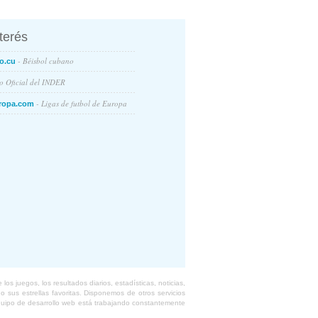
nterés
- Béisbol cubano
o.cu
io Oficial del INDER
- Ligas de futbol de Europa
ropa.com
s juegos, los resultados diarios, estadísticas, noticias,
 sus estrellas favoritas. Disponemos de otros servicios
equipo de desarrollo web está trabajando constantemente