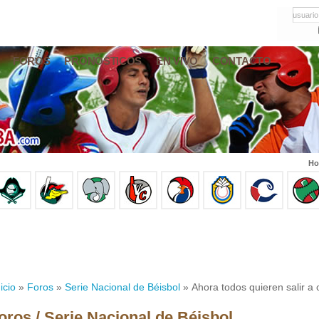
usuario
FOROS
PRONÓSTICOS
EN VIVO
CONTACTO
Ho
icio
»
Foros
»
Serie Nacional de Béisbol
» Ahora todos quieren salir a o
oros / Serie Nacional de Béisbol