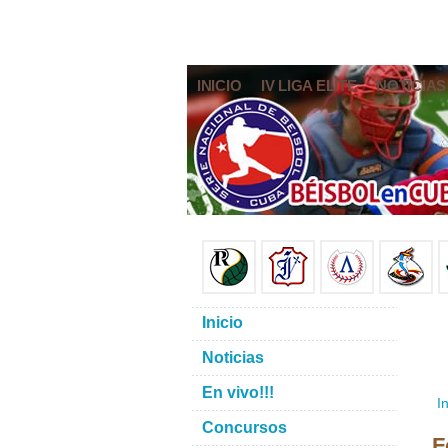
INICIO
IV LIGA ELITE
NOTICIAS
Inicio
Noticias
En vivo!!!
In
Concursos
F