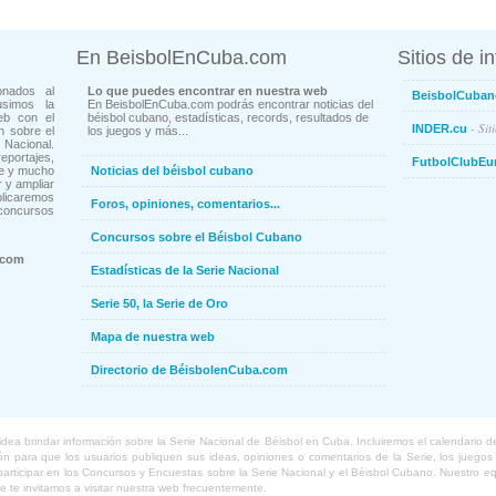
En BeisbolEnCuba.com
Sitios de i
onados al
Lo que puedes encontrar en nuestra web
BeisbolCuban
usimos la
En BeisbolEnCuba.com podrás encontrar noticias del
eb con el
béisbol cubano, estadísticas, records, resultados de
- Sit
INDER.cu
n sobre el
los juegos y más...
Nacional.
ortajes,
FutbolClubEu
ne y mucho
Noticias del béisbol cubano
 y ampliar
blicaremos
Foros, opiniones, comentarios...
concursos
Concursos sobre el Béisbol Cubano
.com
Estadísticas de la Serie Nacional
Serie 50, la Serie de Oro
Mapa de nuestra web
Directorio de BéisbolenCuba.com
a brindar información sobre la Serie Nacional de Béisbol en Cuba. Incluiremos el calendario de lo
 para que los usuarios publiquen sus ideas, opiniones o comentarios de la Serie, los juegos o
o participar en los Concursos y Encuestas sobre la Serie Nacional y el Béisbol Cubano. Nuestro 
ue te invitamos a visitar nuestra web frecuentemente.