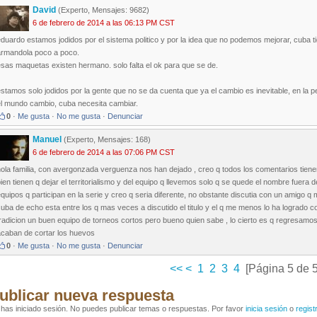
David
(Experto, Mensajes: 9682)
6 de febrero de 2014 a las 06:13 PM CST
duardo estamos jodidos por el sistema politico y por la idea que no podemos mejorar, cuba ti
armandola poco a poco.
sas maquetas existen hermano. solo falta el ok para que se de.
stamos solo jodidos por la gente que no se da cuenta que ya el cambio es inevitable, en la pe
el mundo cambio, cuba necesita cambiar.
0
·
Me gusta
·
No me gusta
·
Denunciar
Manuel
(Experto, Mensajes: 168)
6 de febrero de 2014 a las 07:06 PM CST
ola familia, con avergonzada verguenza nos han dejado , creo q todos los comentarios tiene
ien tienen q dejar el territorialismo y del equipo q llevemos solo q se quede el nombre fuera 
quipos q participan en la serie y creo q seria diferente, no obstante discutia con un amigo q m
uba de echo esta entre los q mas veces a discutido el titulo y el q me menos lo ha logrado 
radicion un buen equipo de torneos cortos pero bueno quien sabe , lo cierto es q regresamos
acaban de cortar los huevos
0
·
Me gusta
·
No me gusta
·
Denunciar
<<
<
1
2
3
4
[Página 5 de 5
ublicar nueva respuesta
has iniciado sesión. No puedes publicar temas o respuestas. Por favor
inicia sesión
o
regist