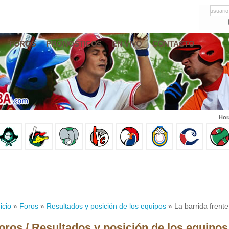
usuario
FOROS
PRONÓSTICOS
EN VIVO
CONTACTO
Hor
icio
»
Foros
»
Resultados y posición de los equipos
» La barrida frent
oros / Resultados y posición de los equipos