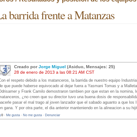
a barrida frente a Matanzas
Creado por
Jorge Miguel
(Asiduo, Mensajes: 25)
28 de enero de 2013 a las 08:21 AM CST
Con el respeto debido a los matanceros, la barrida de nuestro equipo Industri
de que puede haberse equivocado al dejar fuera a Yasmani Tomas y a Malleta
Odrisamer y Frank Camilo demostraron tambien por que estan en la nomina, lo
matanceros, ¿no creen que su director tuvo una buena dosis de responsabilid
hacerle pasar el mal trago al joven lanzador que el sabado aguanto a que los In
en gana. Y por otra parte, el dia anterior manteniendo en la alineacion a su hiji
0
·
Me gusta
·
No me gusta
·
Denunciar