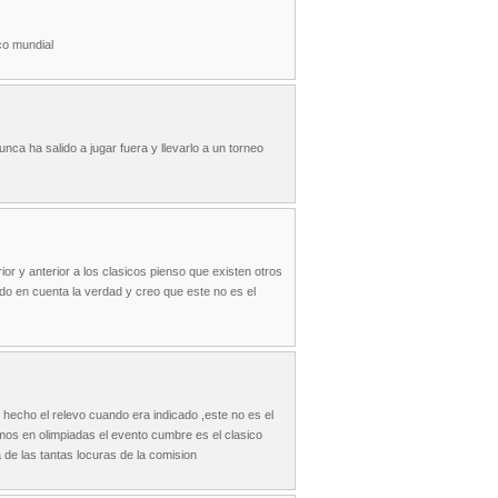
co mundial
ca ha salido a jugar fuera y llevarlo a un torneo
ior y anterior a los clasicos pienso que existen otros
ido en cuenta la verdad y creo que este no es el
echo el relevo cuando era indicado ,este no es el
os en olimpiadas el evento cumbre es el clasico
 de las tantas locuras de la comision