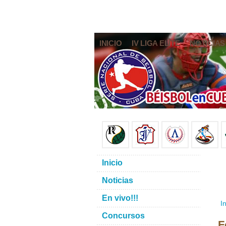
INICIO
IV LIGA ELITE
NOTICIAS
Inicio
Noticias
En vivo!!!
In
Concursos
F