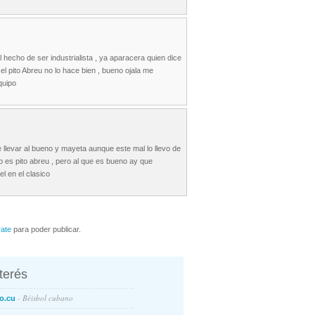
hecho de ser industrialista , ya aparacera quien dice
 el pito Abreu no lo hace bien , bueno ojala me
quipo
e llevar al bueno y mayeta aunque este mal lo llevo de
 es pito abreu , pero al que es bueno ay que
 en el clasico
rate
para poder publicar.
nterés
- Béisbol cubano
o.cu