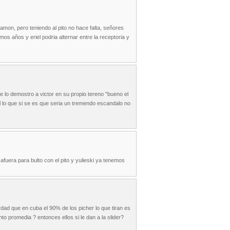
samon, pero teniendo al pito no hace falta, señores
s años y eriel podria alternar entre la receptoria y
e lo demostro a victor en su propio tereno "bueno el
el lo que si se es que seria un tremendo escandalo no
afuera para bulto con el pito y yulieski ya tenemos
dad que en cuba el 90% de los picher lo que tiran es
to promedia ? entonces ellos si le dan a la slider?