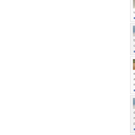
b
c
e
a
p