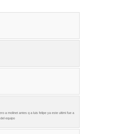
o a molinet antes q a luis felipe ya este ultimi fue a
 del equipo