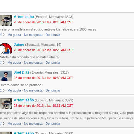
Artemiseño
(Experto, Mensajes: 3523)
28 de enero de 2013 a las 10:13 AM CST
refieron a malleta en el equipo antes q luis felipe rivera 1000 veces
0
·
Me gusta
·
No me gusta
·
Denunciar
Jaime
(Eventual, Mensajes: 14)
28 de enero de 2013 a las 10:29 AM CST
Malleta esta probado que no batea afuera
0
·
Me gusta
·
No me gusta
·
Denunciar
Joel Diaz
(Experto, Mensajes: 3317)
28 de enero de 2013 a las 10:30 AM CST
y rivera donde se ha probado?
0
·
Me gusta
·
No me gusta
·
Denunciar
Artemiseño
(Experto, Mensajes: 3523)
28 de enero de 2013 a las 10:31 AM CST
aime pero dime algo de luis felipe ese hombre ni la preseleccion a integrado nunca, valla prefier
os juegos del alva en venezula y lucio muy bien , frente a un picheo de 5ta , pero fue el mejor
0
·
Me gusta
·
No me gusta
·
Denunciar
Artemiseño
(Experto, Mensajes: 3523)