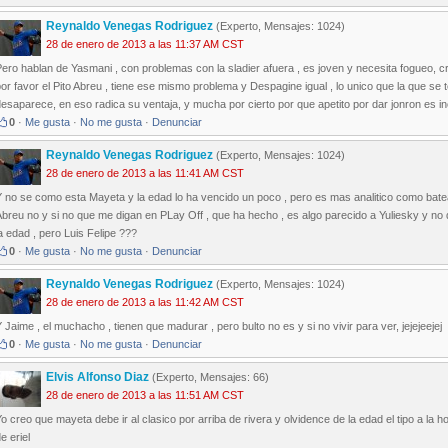
Reynaldo Venegas Rodriguez
(Experto, Mensajes: 1024)
28 de enero de 2013 a las 11:37 AM CST
ero hablan de Yasmani , con problemas con la sladier afuera , es joven y necesita fogueo, cr
or favor el Pito Abreu , tiene ese mismo problema y Despagine igual , lo unico que la que se
esaparece, en eso radica su ventaja, y mucha por cierto por que apetito por dar jonron es 
0
·
Me gusta
·
No me gusta
·
Denunciar
Reynaldo Venegas Rodriguez
(Experto, Mensajes: 1024)
28 de enero de 2013 a las 11:41 AM CST
 no se como esta Mayeta y la edad lo ha vencido un poco , pero es mas analitico como bate
breu no y si no que me digan en PLay Off , que ha hecho , es algo parecido a Yuliesky y no
a edad , pero Luis Felipe ???
0
·
Me gusta
·
No me gusta
·
Denunciar
Reynaldo Venegas Rodriguez
(Experto, Mensajes: 1024)
28 de enero de 2013 a las 11:42 AM CST
 Jaime , el muchacho , tienen que madurar , pero bulto no es y si no vivir para ver, jejejeejej
0
·
Me gusta
·
No me gusta
·
Denunciar
Elvis Alfonso Diaz
(Experto, Mensajes: 66)
28 de enero de 2013 a las 11:51 AM CST
o creo que mayeta debe ir al clasico por arriba de rivera y olvidence de la edad el tipo a la
e eriel