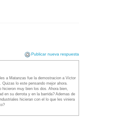
Publicar nueva respuesta
ales a Matanzas fue la demostracion a Victor
. Quizas lo este pensando mejor ahora.
 hicieron muy bien los dos. Ahora bien,
ad en su derrota y en la barrida? Ademas de
dustriales hicieran con el lo que les viniera
to?