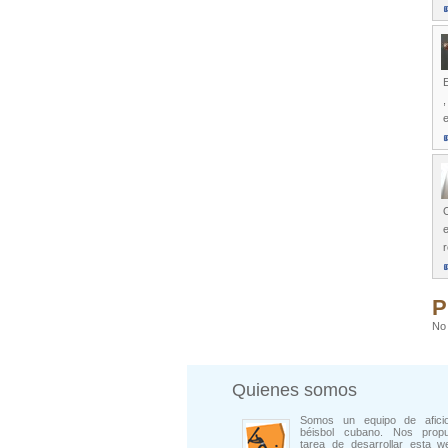
E
,
e
O
e
P
No 
Quienes somos
Somos un equipo de afici
béisbol cubano. Nos prop
tarea de desarrollar esta w