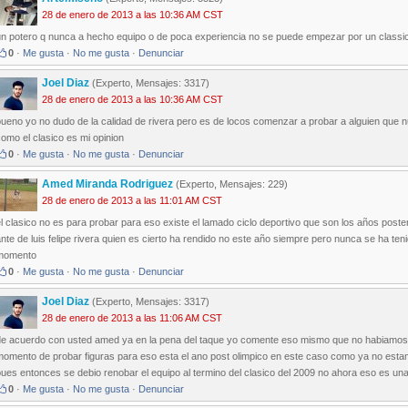
28 de enero de 2013 a las 10:36 AM CST
un potero q nunca a hecho equipo o de poca experiencia no se puede empezar por un classi
0
·
Me gusta
·
No me gusta
·
Denunciar
Joel Diaz
(Experto, Mensajes: 3317)
28 de enero de 2013 a las 10:36 AM CST
ueno yo no dudo de la calidad de rivera pero es de locos comenzar a probar a alguien que nun
omo el clasico es mi opinion
0
·
Me gusta
·
No me gusta
·
Denunciar
Amed Miranda Rodriguez
(Experto, Mensajes: 229)
28 de enero de 2013 a las 11:01 AM CST
l clasico no es para probar para eso existe el lamado ciclo deportivo que son los años poster
nte de luis felipe rivera quien es cierto ha rendido no este año siempre pero nunca se ha ten
momento
0
·
Me gusta
·
No me gusta
·
Denunciar
Joel Diaz
(Experto, Mensajes: 3317)
28 de enero de 2013 a las 11:06 AM CST
de acuerdo con usted amed ya en la pena del taque yo comente eso mismo que no habiamos h
momento de probar figuras para eso esta el ano post olimpico en este caso como ya no estam
ues entonces se debio renobar el equipo al termino del clasico del 2009 no ahora eso es una
0
·
Me gusta
·
No me gusta
·
Denunciar