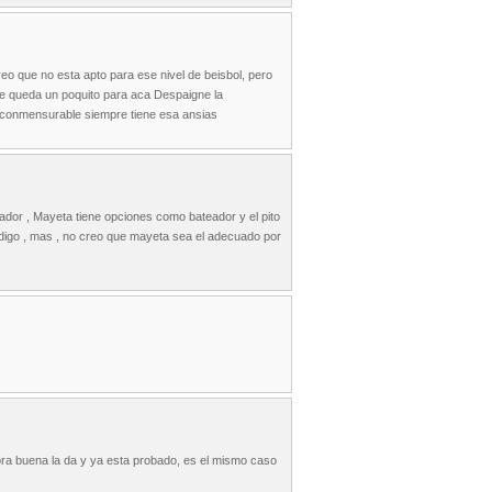
eo que no esta apto para ese nivel de beisbol, pero
 te queda un poquito para aca Despaigne la
inconmensurable siempre tiene esa ansias
ador , Mayeta tiene opciones como bateador y el pito
 digo , mas , no creo que mayeta sea el adecuado por
 hora buena la da y ya esta probado, es el mismo caso