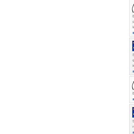
E
c
l
S
q
i
B
S
r