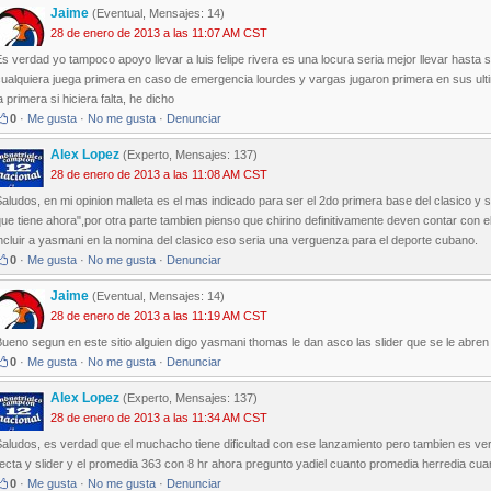
Jaime
(Eventual, Mensajes: 14)
28 de enero de 2013 a las 11:07 AM CST
s verdad yo tampoco apoyo llevar a luis felipe rivera es una locura seria mejor llevar hasta 
ualquiera juega primera en caso de emergencia lourdes y vargas jugaron primera en sus ultimo
a primera si hiciera falta, he dicho
0
·
Me gusta
·
No me gusta
·
Denunciar
Alex Lopez
(Experto, Mensajes: 137)
28 de enero de 2013 a las 11:08 AM CST
aludos, en mi opinion malleta es el mas indicado para ser el 2do primera base del clasico y s
ue tiene ahora",por otra parte tambien pienso que chirino definitivamente deven contar con 
ncluir a yasmani en la nomina del clasico eso seria una verguenza para el deporte cubano.
0
·
Me gusta
·
No me gusta
·
Denunciar
Jaime
(Eventual, Mensajes: 14)
28 de enero de 2013 a las 11:19 AM CST
ueno segun en este sitio alguien digo yasmani thomas le dan asco las slider que se le abren 
0
·
Me gusta
·
No me gusta
·
Denunciar
Alex Lopez
(Experto, Mensajes: 137)
28 de enero de 2013 a las 11:34 AM CST
aludos, es verdad que el muchacho tiene dificultad con ese lanzamiento pero tambien es ver
ecta y slider y el promedia 363 con 8 hr ahora pregunto yadiel cuanto promedia herredia cuan
0
·
Me gusta
·
No me gusta
·
Denunciar