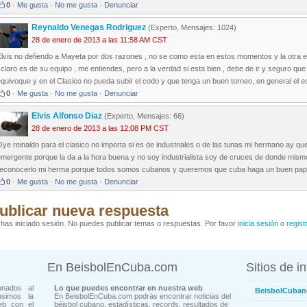
0
·
Me gusta
·
No me gusta
·
Denunciar
Reynaldo Venegas Rodriguez
(Experto, Mensajes: 1024)
28 de enero de 2013 a las 11:58 AM CST
lvis no defiendo a Mayeta por dos razones , no se como esta en estos momentos y la otra el 
 claro es de su equipo , me entiendes, pero a la verdad si esta bien , debe de ir y seguro que
quivoque y en el Clasico no pueda subir el codo y que tenga un buen torneo, en general el e
0
·
Me gusta
·
No me gusta
·
Denunciar
Elvis Alfonso Diaz
(Experto, Mensajes: 66)
28 de enero de 2013 a las 12:08 PM CST
ye reinaldo para el clasico no importa si es de industriales o de las tunas mi hermano ay qu
mergente porque la da a la hora buena y no soy industrialista soy de cruces de donde mismo
reconocerlo mi herma porque todos somos cubanos y queremos que cuba haga un buen papel
0
·
Me gusta
·
No me gusta
·
Denunciar
ublicar nueva respuesta
has iniciado sesión. No puedes publicar temas o respuestas. Por favor
inicia sesión
o
regist
En BeisbolEnCuba.com
Sitios de i
onados al
Lo que puedes encontrar en nuestra web
BeisbolCuban
usimos la
En BeisbolEnCuba.com podrás encontrar noticias del
eb con el
béisbol cubano, estadísticas, records, resultados de