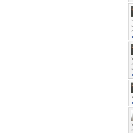
P
p
d
Y
A
l
Y
Y
d