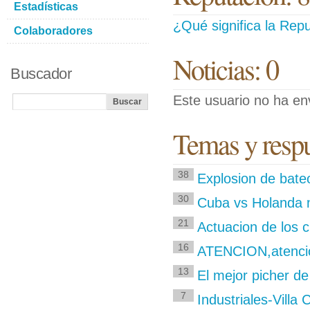
Estadísticas
¿Qué significa la Repu
Colaboradores
Noticias: 0
Buscador
Este usuario no ha env
Temas y respu
38
Explosion de bate
30
Cuba vs Holanda 
21
Actuacion de los 
16
ATENCION,atencio
13
El mejor picher d
7
Industriales-Villa 