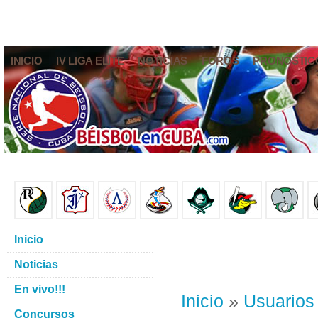
INICIO
IV LIGA ELITE
NOTICIAS
FOROS
PRONÓSTIC
Inicio
Noticias
En vivo!!!
Inicio
»
Usuarios
Concursos