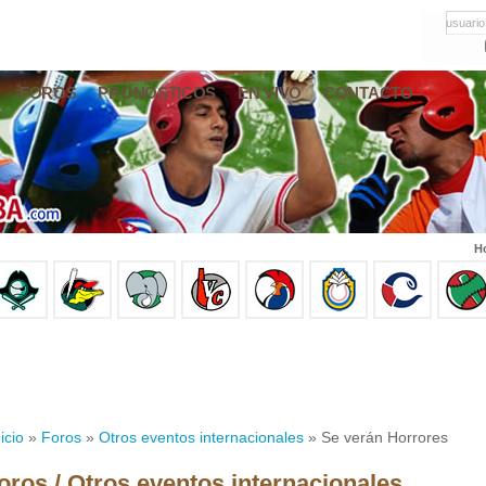
usuario
FOROS
PRONÓSTICOS
EN VIVO
CONTACTO
Ho
icio
»
Foros
»
Otros eventos internacionales
» Se verán Horrores
oros / Otros eventos internacionales