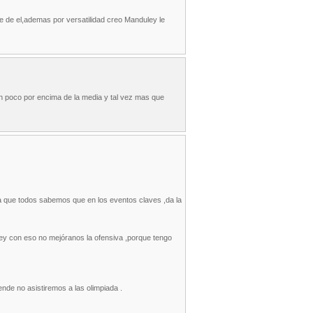
 de el,ademas por versatilidad creo Manduley le
un poco por encima de la media y tal vez mas que
a que todos sabemos que en los eventos claves ,da la
ley con eso no mejóranos la ofensiva ,porque tengo
nde no asistiremos a las olimpiada .