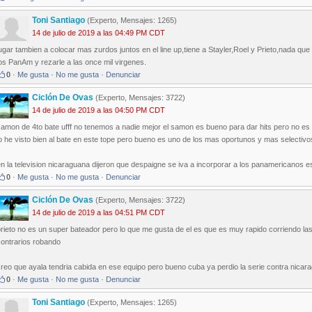
Toni Santiago
(Experto, Mensajes: 1265)
14 de julio de 2019 a las 04:49 PM CDT
ugar tambien a colocar mas zurdos juntos en el line up,tiene a Stayler,Roel y Prieto,nada q
os PanAm y rezarle a las once mil virgenes.
0
·
Me gusta
·
No me gusta
·
Denunciar
Ciclón De Ovas
(Experto, Mensajes: 3722)
14 de julio de 2019 a las 04:50 PM CDT
amon de 4to bate ufff no tenemos a nadie mejor el samon es bueno para dar hits pero no es a
o he visto bien al bate en este tope pero bueno es uno de los mas oportunos y mas selectivo
n la television nicaraguana dijeron que despaigne se iva a incorporar a los panamericanos e
0
·
Me gusta
·
No me gusta
·
Denunciar
Ciclón De Ovas
(Experto, Mensajes: 3722)
14 de julio de 2019 a las 04:51 PM CDT
rieto no es un super bateador pero lo que me gusta de el es que es muy rapido corriendo las
contrarios robando
reo que ayala tendria cabida en ese equipo pero bueno cuba ya perdio la serie contra nicar
0
·
Me gusta
·
No me gusta
·
Denunciar
Toni Santiago
(Experto, Mensajes: 1265)