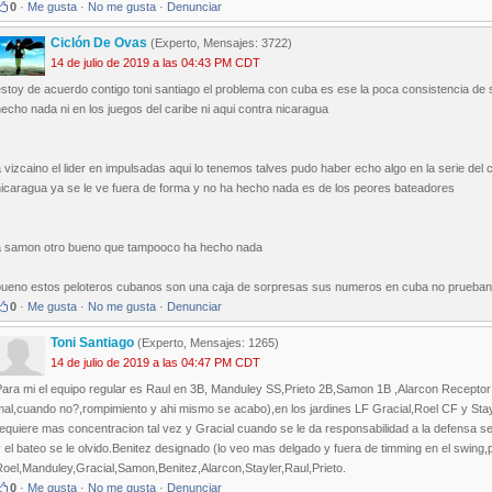
0
·
Me gusta
·
No me gusta
·
Denunciar
Ciclón De Ovas
(Experto, Mensajes: 3722)
14 de julio de 2019 a las 04:43 PM CDT
stoy de acuerdo contigo toni santiago el problema con cuba es ese la poca consistencia de s
echo nada ni en los juegos del caribe ni aqui contra nicaragua
 vizcaino el lider en impulsadas aqui lo tenemos talves pudo haber echo algo en la serie del
nicaragua ya se le ve fuera de forma y no ha hecho nada es de los peores bateadores
a samon otro bueno que tampooco ha hecho nada
bueno estos peloteros cubanos son una caja de sorpresas sus numeros en cuba no prueban 
0
·
Me gusta
·
No me gusta
·
Denunciar
Toni Santiago
(Experto, Mensajes: 1265)
14 de julio de 2019 a las 04:47 PM CDT
ara mi el equipo regular es Raul en 3B, Manduley SS,Prieto 2B,Samon 1B ,Alarcon Receptor (
al,cuando no?,rompimiento y ahi mismo se acabo),en los jardines LF Gracial,Roel CF y Stay
equiere mas concentracion tal vez y Gracial cuando se le da responsabilidad a la defensa 
 el bateo se le olvido.Benitez designado (lo veo mas delgado y fuera de timming en el swing,p
oel,Manduley,Gracial,Samon,Benitez,Alarcon,Stayler,Raul,Prieto.
0
·
Me gusta
·
No me gusta
·
Denunciar