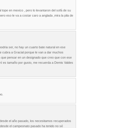
 tope en mexico , pero lo levantaron del sofá de su
ero eso le va a costar caro a anglada ,mira la pila de
podria ser, no hay un cuarto bate natural en ese
ue cubra a Gracial porque le van a dar muchos
nen que pensar en un designado que creo que con ese
lemí es tamaño por gusto, me recuerda a Demis Valdes
po.
 desde el año pasado, los necesitamos recuperados
ho desde el campeonato pasado ha tenido no sé