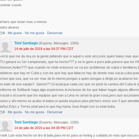
yosimar cousin
pichers que estan mas o menos
pedro alvarez
0
·
Me gusta
·
No me gusta
·
Denunciar
Toni Santiago
(Experto, Mensajes: 1265)
14 de julio de 2019 a las 04:37 PM CDT
 mi lo que me da risa es la gente pidiendo que si aquel o este otro,sres quien bateo mas q
LTU ganara su 1er campeonato, que ha hecho??? y se lo gano a puro palo,parece que los H
Jhonson,Aviles??? que cuando no rinde entonces se va por problemas de salud o familiares,E
eloteros que hay en Cuba y con los que hay que lidiar,no hay de donde mas sacar,cuba puede
torneo que sea, que va ser mas de lo mismo,pongan a quien pongan a dirigir,se acabaron los
to bate de ese equipo?, Samon??,Gracial,que cada vez que se pone la camisa del Cuba le pes
niforme de Softbank haga algo.esperemos la inclusion de los que faltan hagan alguna diferenc
racial o el,suerte que los equipos que van a Lima no seran la gran cosa,pero aun asi,esta
ueno y ahi mismo se acabo el bateo,si queda espacio para pitchers estos son 3 que atendien
años,Erlys y Torres,total para lo que hay.hasta Jose Angel con su bola boba.
0
·
Me gusta
·
No me gusta
·
Denunciar
Toni Santiago
(Experto, Mensajes: 1265)
14 de julio de 2019 a las 04:38 PM CDT
rank Luis esta hecho un tiro al bate,para mi es para un inning y cuidado,no mas que eso.yo 