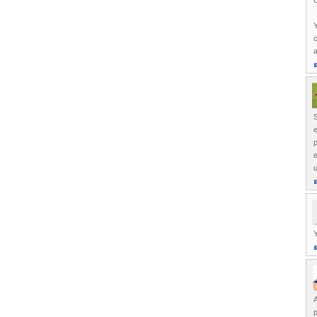
Y
c
a
S
e
p
e
Y
p