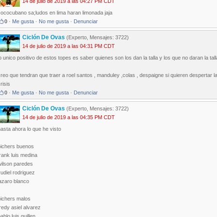
14 de julio de 2019 a las 04:27 PM CDT
cococubano sa;ludos en lima haran limonada jaja
0
·
Me gusta
·
No me gusta
·
Denunciar
Ciclón De Ovas
(Experto, Mensajes: 3722)
14 de julio de 2019 a las 04:31 PM CDT
o unico positivo de estos topes es saber quienes son los dan la talla y los que no daran la tall
reo que tendran que traer a roel santos , manduley ,colas , despaigne si quieren despertar 
risis
0
·
Me gusta
·
No me gusta
·
Denunciar
Ciclón De Ovas
(Experto, Mensajes: 3722)
14 de julio de 2019 a las 04:35 PM CDT
asta ahora lo que he visto
pichers buenos
rank luis medina
wilson paredes
udiel rodriguez
azaro blanco
pichers malos
redy asiel alvarez
ablo luis guillen