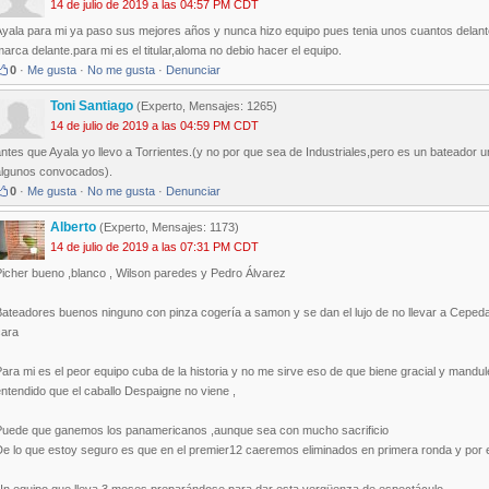
14 de julio de 2019 a las 04:57 PM CDT
Ayala para mi ya paso sus mejores años y nunca hizo equipo pues tenia unos cuantos delante
arca delante.para mi es el titular,aloma no debio hacer el equipo.
0
·
Me gusta
·
No me gusta
·
Denunciar
Toni Santiago
(Experto, Mensajes: 1265)
14 de julio de 2019 a las 04:59 PM CDT
ntes que Ayala yo llevo a Torrientes.(y no por que sea de Industriales,pero es un bateador 
algunos convocados).
0
·
Me gusta
·
No me gusta
·
Denunciar
Alberto
(Experto, Mensajes: 1173)
14 de julio de 2019 a las 07:31 PM CDT
Picher bueno ,blanco , Wilson paredes y Pedro Álvarez
Bateadores buenos ninguno con pinza cogería a samon y se dan el lujo de no llevar a Ceped
cara
ara mi es el peor equipo cuba de la historia y no me sirve eso de que biene gracial y mandu
ntendido que el caballo Despaigne no viene ,
Puede que ganemos los panamericanos ,aunque sea con mucho sacrificio
e lo que estoy seguro es que en el premier12 caeremos eliminados en primera ronda y por e