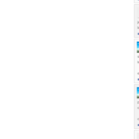
j
l
s
l
e
p
c