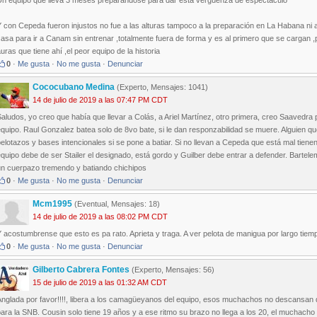
Un equipo que lleva 3 meses preparándose para dar esta vergüenza de espectáculo
 con Cepeda fueron injustos no fue a las alturas tampoco a la preparación en La Habana ni al
asa para ir a Canam sin entrenar ,totalmente fuera de forma y es al primero que se cargan ,p
uras que tiene ahí ,el peor equipo de la historia
0
·
Me gusta
·
No me gusta
·
Denunciar
Cococubano Medina
(Experto, Mensajes: 1041)
14 de julio de 2019 a las 07:47 PM CDT
aludos, yo creo que había que llevar a Colás, a Ariel Martínez, otro primera, creo Saavedra 
quipo. Raul Gonzalez batea solo de 8vo bate, si le dan responzabilidad se muere. Alguien q
elotazos y bases intencionales si se pone a batiar. Si no llevan a Cepeda que está mal tie
quipo debe de ser Stailer el designado, está gordo y Guilber debe entrar a defender. Barte
un cuerpazo tremendo y batiando chichipos
0
·
Me gusta
·
No me gusta
·
Denunciar
Mcm1995
(Eventual, Mensajes: 18)
14 de julio de 2019 a las 08:02 PM CDT
 acostumbrense que esto es pa rato. Aprieta y traga. A ver pelota de manigua por largo tiem
0
·
Me gusta
·
No me gusta
·
Denunciar
Gilberto Cabrera Fontes
(Experto, Mensajes: 56)
15 de julio de 2019 a las 01:32 AM CDT
Anglada por favor!!!!, libera a los camagüeyanos del equipo, esos muchachos no descansan
ara la SNB. Cousin solo tiene 19 años y a ese ritmo su brazo no llega a los 20, el muchac