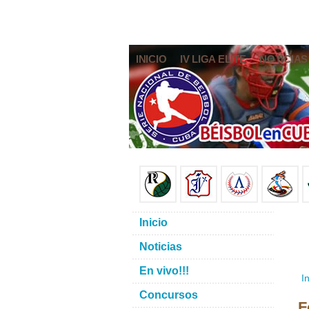
INICIO
IV LIGA ELITE
NOTICIAS
Inicio
Noticias
En vivo!!!
In
Concursos
F