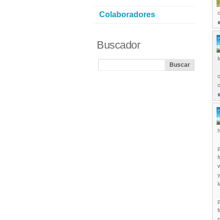
Colaboradores
Buscador
l
c
c
h
f
y
l
f
p