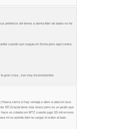
us peloteros ahi tienes a aloma lider de bateo no ha
 caribe cuando aun seguia en forma pero aqui contra
la gran cosa , son muy inconsistentes
Ybarra cierra si hay ventaja o abre si alarcon luce
ler RF,Gracial tiene mas brazo pero es un jardin que
se hace un colador,en MTZ cuando jugo SS mil errores
ara mi no asimilo bien la carga) el orden al bate