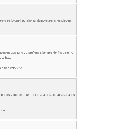
ue esto es lo que hay ahora mismo,esperar empiecen
lguien oportuno yo prefiero a benitez de 4to bate no
s al bate
s eso cierto ???
 bases y que es muy rapido a la hora de atrapar a los
agua