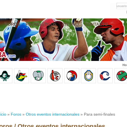
usuario
FOROS
PRONÓSTICOS
EN VIVO
CONTACTO
Ho
icio
»
Foros
»
Otros eventos internacionales
» Para semi-finales
oros / Otros eventos internacionales