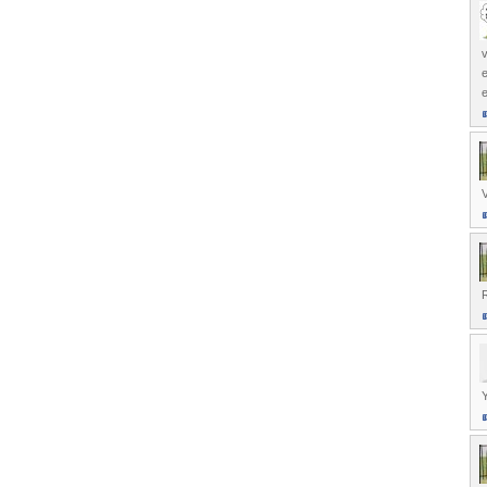
v
e
e
V
R