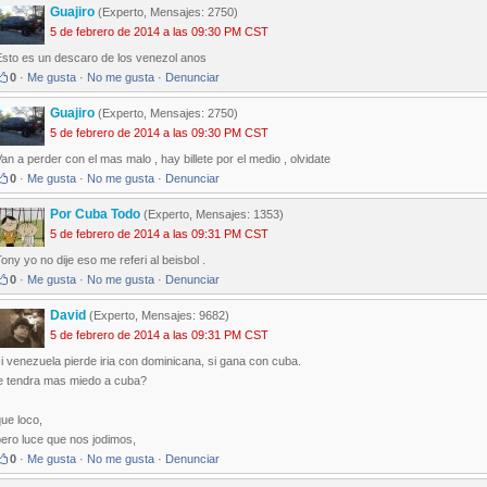
Guajiro
(Experto, Mensajes: 2750)
5 de febrero de 2014 a las 09:30 PM CST
Esto es un descaro de los venezol anos
0
·
Me gusta
·
No me gusta
·
Denunciar
Guajiro
(Experto, Mensajes: 2750)
5 de febrero de 2014 a las 09:30 PM CST
an a perder con el mas malo , hay billete por el medio , olvidate
0
·
Me gusta
·
No me gusta
·
Denunciar
Por Cuba Todo
(Experto, Mensajes: 1353)
5 de febrero de 2014 a las 09:31 PM CST
ony yo no dije eso me referi al beisbol .
0
·
Me gusta
·
No me gusta
·
Denunciar
David
(Experto, Mensajes: 9682)
5 de febrero de 2014 a las 09:31 PM CST
i venezuela pierde iria con dominicana, si gana con cuba.
le tendra mas miedo a cuba?
ue loco,
ero luce que nos jodimos,
0
·
Me gusta
·
No me gusta
·
Denunciar