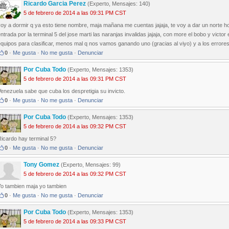
Ricardo Garcia Perez
(Experto, Mensajes: 140)
5 de febrero de 2014 a las 09:31 PM CST
oy a dormir q ya esto tiene nombre, maja mañana me cuentas jajaja, te voy a dar un norte h
ntrada por la terminal 5 del jose marti las naranjas invalidas jajaja, con more el bobo y vict
quipos para clasificar, menos mal q nos vamos ganando uno (gracias al viyo) y a los errore
0
·
Me gusta
·
No me gusta
·
Denunciar
Por Cuba Todo
(Experto, Mensajes: 1353)
5 de febrero de 2014 a las 09:31 PM CST
enezuela sabe que cuba los despretigia su invicto.
0
·
Me gusta
·
No me gusta
·
Denunciar
Por Cuba Todo
(Experto, Mensajes: 1353)
5 de febrero de 2014 a las 09:32 PM CST
icardo hay terminal 5?
0
·
Me gusta
·
No me gusta
·
Denunciar
Tony Gomez
(Experto, Mensajes: 99)
5 de febrero de 2014 a las 09:32 PM CST
Yo tambien maja yo tambien
0
·
Me gusta
·
No me gusta
·
Denunciar
Por Cuba Todo
(Experto, Mensajes: 1353)
5 de febrero de 2014 a las 09:33 PM CST