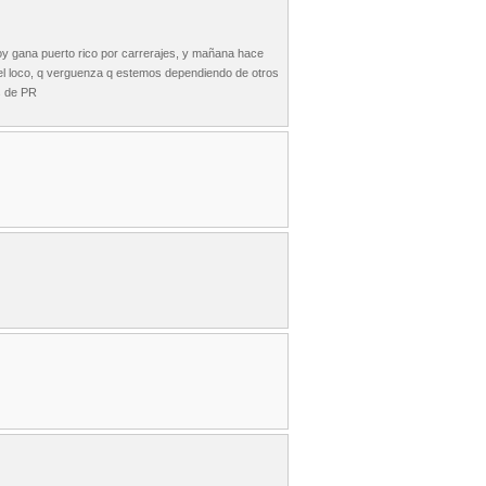
oy gana puerto rico por carrerajes, y mañana hace
or el loco, q verguenza q estemos dependiendo de otros
s de PR