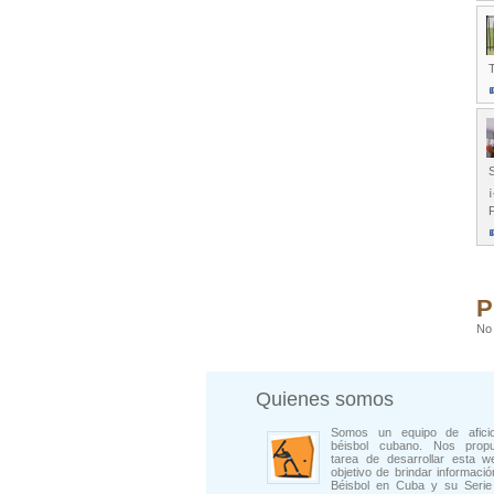
S
¡
P
P
No 
Quienes somos
Somos un equipo de afici
béisbol cubano. Nos prop
tarea de desarrollar esta w
objetivo de brindar informació
Béisbol en Cuba y su Serie 