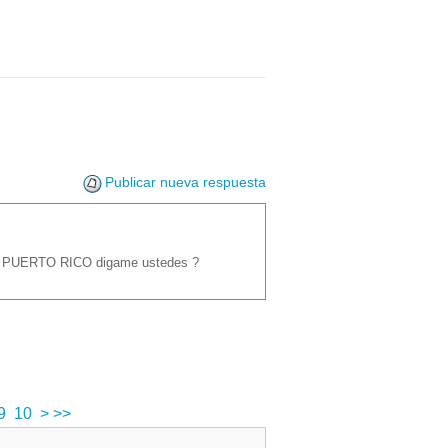
Publicar nueva respuesta
A o PUERTO RICO digame ustedes ?
9
10
>
>>