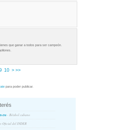
 tienes que ganar a todos para ser campeón.
gollones.
9
10
>
>>
rate
para poder publicar.
nterés
- Béisbol cubano
o.cu
io Oficial del INDER