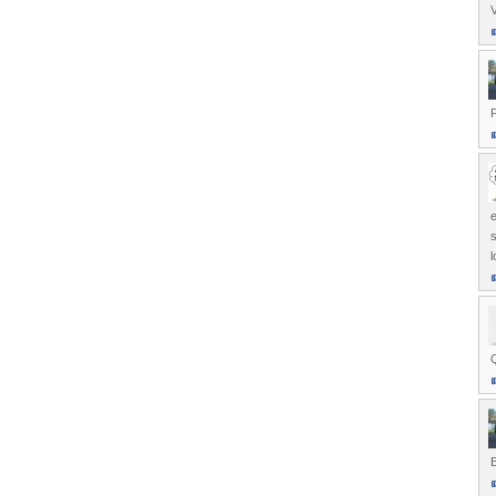
P
e
s
l
Q
E