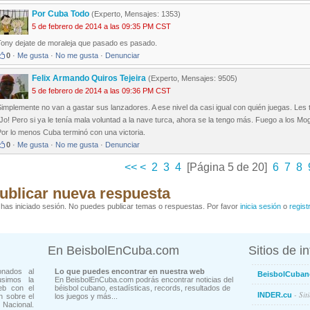
Por Cuba Todo
(Experto, Mensajes: 1353)
5 de febrero de 2014 a las 09:35 PM CST
Tony dejate de moraleja que pasado es pasado.
0
·
Me gusta
·
No me gusta
·
Denunciar
Felix Armando Quiros Tejeira
(Experto, Mensajes: 9505)
5 de febrero de 2014 a las 09:36 PM CST
implemente no van a gastar sus lanzadores. A ese nivel da casi igual con quién juegas. Les
Jo! Pero si ya le tenía mala voluntad a la nave turca, ahora se la tengo más. Fuego a los Mo
or lo menos Cuba terminó con una victoria.
0
·
Me gusta
·
No me gusta
·
Denunciar
<<
<
2
3
4
[Página 5 de 20]
6
7
8
ublicar nueva respuesta
has iniciado sesión. No puedes publicar temas o respuestas. Por favor
inicia sesión
o
regist
En BeisbolEnCuba.com
Sitios de i
onados al
Lo que puedes encontrar en nuestra web
BeisbolCuban
usimos la
En BeisbolEnCuba.com podrás encontrar noticias del
eb con el
béisbol cubano, estadísticas, records, resultados de
- Sit
INDER.cu
n sobre el
los juegos y más...
Nacional.