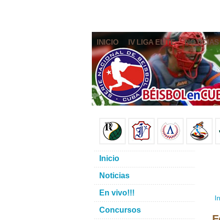
INICIO
IV LIGA ELITE
NOTICIAS
Inicio
Noticias
En vivo!!!
In
Concursos
F