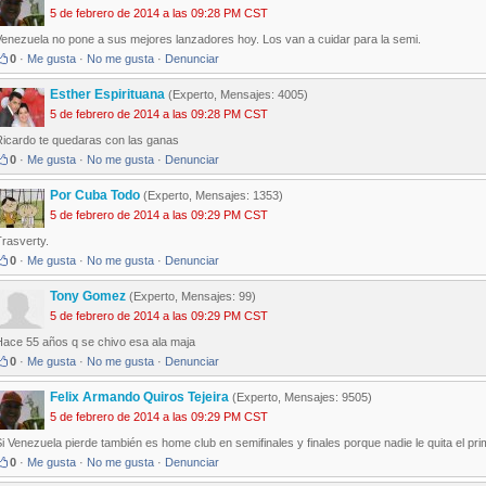
5 de febrero de 2014 a las 09:28 PM CST
Venezuela no pone a sus mejores lanzadores hoy. Los van a cuidar para la semi.
0
·
Me gusta
·
No me gusta
·
Denunciar
Esther Espirituana
(Experto, Mensajes: 4005)
5 de febrero de 2014 a las 09:28 PM CST
Ricardo te quedaras con las ganas
0
·
Me gusta
·
No me gusta
·
Denunciar
Por Cuba Todo
(Experto, Mensajes: 1353)
5 de febrero de 2014 a las 09:29 PM CST
rasverty.
0
·
Me gusta
·
No me gusta
·
Denunciar
Tony Gomez
(Experto, Mensajes: 99)
5 de febrero de 2014 a las 09:29 PM CST
Hace 55 años q se chivo esa ala maja
0
·
Me gusta
·
No me gusta
·
Denunciar
Felix Armando Quiros Tejeira
(Experto, Mensajes: 9505)
5 de febrero de 2014 a las 09:29 PM CST
i Venezuela pierde también es home club en semifinales y finales porque nadie le quita el pr
0
·
Me gusta
·
No me gusta
·
Denunciar