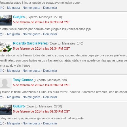
Venezuela estos ining a jugado de papagayo no jodan cono.
0
·
Me gusta
·
No me gusta
·
Denunciar
Guajiro
(Experto, Mensajes: 2750)
5 de febrero de 2014 a las 09:33 PM CST
uerto rico le cambio por comida este juego a los venezol anos jaja
0
·
Me gusta
·
No me gusta
·
Denunciar
Ricardo Garcia Perez
(Experto, Mensajes: 140)
5 de febrero de 2014 a las 09:34 PM CST
stersita como te llaman todos de cariño yo soy cubano de pura cepa pero a veces prefiero 
emifinales, son unos bultos esos villaclareños jajaja, ojala y me quede con las ganas para 
oma abajo y sin frenos
0
·
Me gusta
·
No me gusta
·
Denunciar
Tony Gomez
(Experto, Mensajes: 99)
5 de febrero de 2014 a las 09:34 PM CST
 miedo le tiene Venezuela a Cuba! Es puro terror...hacerle 9 carreras otra vez, eso da espa
0
·
Me gusta
·
No me gusta
·
Denunciar
Guajiro
(Experto, Mensajes: 2750)
5 de febrero de 2014 a las 09:35 PM CST
stoy seguro q si pasamos ganamos la semifinal , al segurete
0
·
Me gusta
·
No me gusta
·
Denunciar