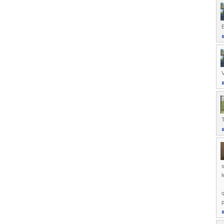
V
T
s
q
p