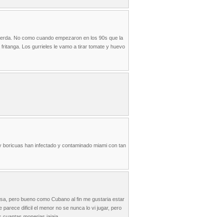
ierda. No como cuando empezaron en los 90s que la
ritanga. Los gurrieles le vamo a tirar tomate y huevo
y boricuas han infectado y contaminado miami con tan
a, pero bueno como Cubano al fin me gustaria estar
arece dificil el menor no se nunca lo vi jugar, pero
s cuantas monerias jajaja.