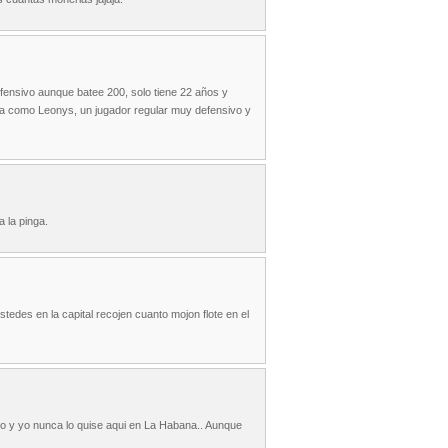
efensivo aunque batee 200, solo tiene 22 años y
era como Leonys, un jugador regular muy defensivo y
 la pinga.
edes en la capital recojen cuanto mojon flote en el
so y yo nunca lo quise aqui en La Habana.. Aunque