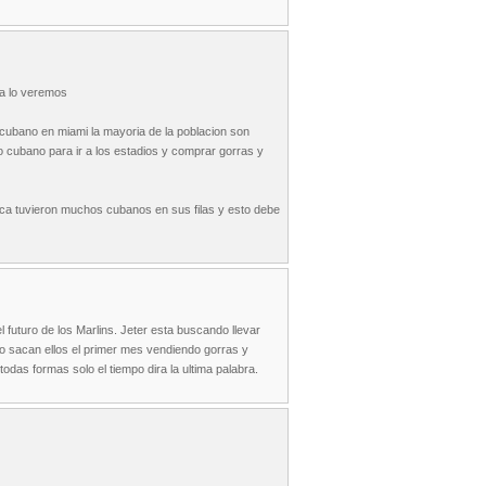
ya lo veremos
o cubano en miami la mayoria de la poblacion son
o cubano para ir a los estadios y comprar gorras y
nca tuvieron muchos cubanos en sus filas y esto debe
futuro de los Marlins. Jeter esta buscando llevar
lo sacan ellos el primer mes vendiendo gorras y
odas formas solo el tiempo dira la ultima palabra.