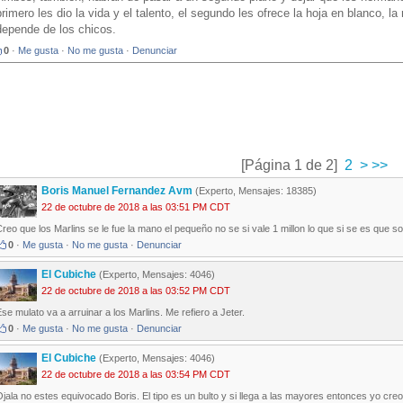
primero les dio la vida y el talento, el segundo les ofrece la hoja en blanco, l
depende de los chicos.
0
·
Me gusta
·
No me gusta
·
Denunciar
[Página 1 de 2]
2
>
>>
Boris Manuel Fernandez Avm
(Experto, Mensajes: 18385)
22 de octubre de 2018 a las 03:51 PM CDT
reo que los Marlins se le fue la mano el pequeño no se si vale 1 millon lo que si se es que s
0
·
Me gusta
·
No me gusta
·
Denunciar
El Cubiche
(Experto, Mensajes: 4046)
22 de octubre de 2018 a las 03:52 PM CDT
se mulato va a arruinar a los Marlins. Me refiero a Jeter.
0
·
Me gusta
·
No me gusta
·
Denunciar
El Cubiche
(Experto, Mensajes: 4046)
22 de octubre de 2018 a las 03:54 PM CDT
jala no estes equivocado Boris. El tipo es un bulto y si llega a las mayores entonces yo cre