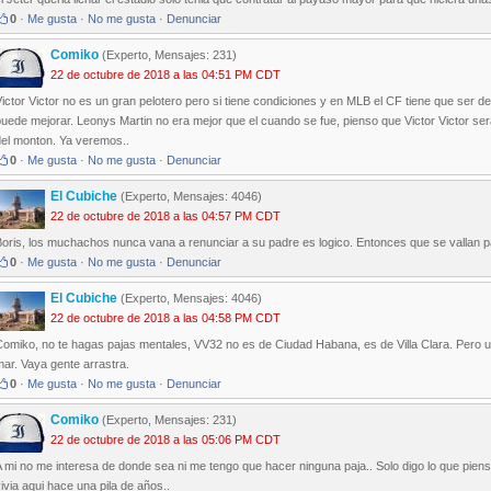
0
·
Me gusta
·
No me gusta
·
Denunciar
Comiko
(Experto, Mensajes: 231)
22 de octubre de 2018 a las 04:51 PM CDT
ictor Victor no es un gran pelotero pero si tiene condiciones y en MLB el CF tiene que ser d
uede mejorar. Leonys Martin no era mejor que el cuando se fue, pienso que Victor Victor s
del monton. Ya veremos..
0
·
Me gusta
·
No me gusta
·
Denunciar
El Cubiche
(Experto, Mensajes: 4046)
22 de octubre de 2018 a las 04:57 PM CDT
oris, los muchachos nunca vana a renunciar a su padre es logico. Entonces que se vallan pa
0
·
Me gusta
·
No me gusta
·
Denunciar
El Cubiche
(Experto, Mensajes: 4046)
22 de octubre de 2018 a las 04:58 PM CDT
omiko, no te hagas pajas mentales, VV32 no es de Ciudad Habana, es de Villa Clara. Pero ust
ar. Vaya gente arrastra.
0
·
Me gusta
·
No me gusta
·
Denunciar
Comiko
(Experto, Mensajes: 231)
22 de octubre de 2018 a las 05:06 PM CDT
 mi no me interesa de donde sea ni me tengo que hacer ninguna paja.. Solo digo lo que pien
ivia aqui hace una pila de años..