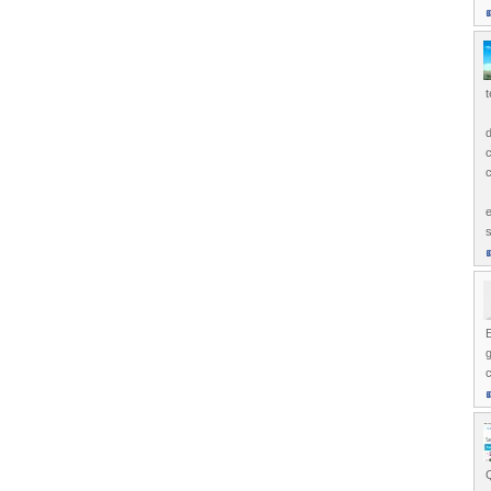
t
d
c
E
g
c
Q