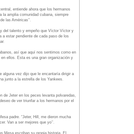
 central, entiende ahora que los hermanos
ra la amplia comunidad cubana, siempre
de las Américas’’.
 y del talento y empeño que Víctor Víctor y
a a estar pendiente de cada paso de los
ar.
cubanos, así que aquí nos sentimos como en
en ellos. Esta es una gran organización y
lguna vez dijo que le encantaría dirigir a
a junto a la estrella de los Yankees.
n de Jeter en los peces levanta polvaredas,
deseo de ver triunfar a los hermanos por el
Mesa padre. “Jeter, Hill, me dieron mucha
er. Van a ser mejores que yo’’.
 Mesa escriban su propia historia. El