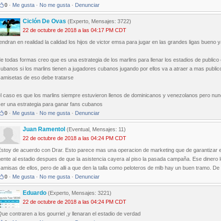
0
·
Me gusta
·
No me gusta
·
Denunciar
Ciclón De Ovas
(Experto, Mensajes: 3722)
22 de octubre de 2018 a las 04:17 PM CDT
endran en realidad la calidad los hijos de victor emsa para jugar en las grandes ligas bueno 
e todas formas creo que es una estrategia de los marlins para llenar los estadios de public
ubanos si los marlins tienen a jugadores cubanos jugando por ellos va a atraer a mas public
camisetas de eso debe tratarse
el caso es que los marlins siempre estuvieron llenos de dominicanos y venezolanos pero nu
ser una estrategia para ganar fans cubanos
0
·
Me gusta
·
No me gusta
·
Denunciar
Juan Ramentol
(Eventual, Mensajes: 11)
22 de octubre de 2018 a las 04:24 PM CDT
stoy de acuerdo con Drar. Esto parece mas una operacion de marketing que de garantizar el 
ente al estadio despues de que la asistencia cayera al piso la pasada campaña. Ese dinero 
amisas de ellos, pero de alli a que den la talla como peloteros de mlb hay un buen tramo. De t
0
·
Me gusta
·
No me gusta
·
Denunciar
Eduardo
(Experto, Mensajes: 3221)
22 de octubre de 2018 a las 04:24 PM CDT
ue contraren a los gourriel ,y llenaran el estadio de verdad