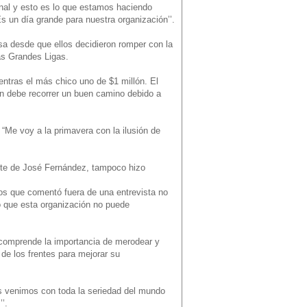
ional y esto es lo que estamos haciendo
s un día grande para nuestra organización’’.
a desde que ellos decidieron romper con la
as Grandes Ligas.
ntras el más chico uno de $1 millón. El
ún debe recorrer un buen camino debido a
 “Me voy a la primavera con la ilusión de
erte de José Fernández, tampoco hizo
ros que comentó fuera de una entrevista no
o que esta organización no puede
 comprende la importancia de merodear y
de los frentes para mejorar su
ros venimos con toda la seriedad del mundo
’.