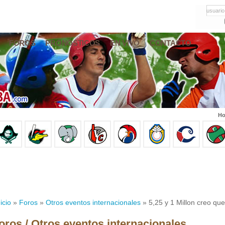
usuario
FOROS
PRONÓSTICOS
EN VIVO
CONTACTO
Ho
icio
»
Foros
»
Otros eventos internacionales
» 5,25 y 1 Millon creo que
oros / Otros eventos internacionales