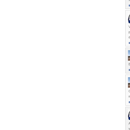
V
p
B
C
m
A
v