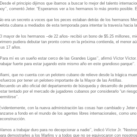
“Desde el principio dijimos que ibamos a buscar lo mejor del talento internac
hoy’’, comentó Jeter. “Esperamos ver a los hermanos lo más pronto posible. E
No era un secreto a voces que los peces estaban detrás de los hermanos Mes
pelota cubana a mediados de esta temporada para intentar la travesía hacia l
El mayor de los hermanos –de 22 años- recibió un bono de $5.25 millones, mie
primero pudiera debutar tan pronto como en la próxima contienda, el menor a
sus 17 años.
“Para mí es un sueño estar cerco de las Grandes Ligas’’, afirmó Víctor Víctor.
trabajar fuerte para estar jugando este mismo año en este grandioso parque’’.
Miami, que no cuenta con un pelotero cubano de relieve desde la trágica mu
esfuerzos por tener un pelotero importante de la Mayor de las Antillas.
Recuerdo un alto oficial del departamento de búsqueda y desarrollo de pelote
estar tentado por el mercado de jugadores cubanos por considerarlo “un riesg
permitirse’’.
Evidentemente, con la nueva administración las cosas han cambiado y Jeter
lanzarse a fondo en el mundo de los agentes libres internacionales, como uno 
reconstrucción.
“Vamos a trabajar duro para no decepcionar a nadie’’, indicó Víctor Jr. “Nost
para demostrarles a los Marlins y a todos que no se equivocaron con nosotros’