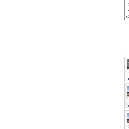
C
E
O