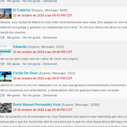
0
·
Me gusta
·
No me gusta
·
Denunciar
El Cubiche
(Experto, Mensajes: 4046)
22 de octubre de 2018 a las 04:43 PM CDT
Eduardo, esa ciudad de Miami es mas indio centroamericano que nada. Ese equipo es una m
oblacion era gringa y ganaron un campeonato con Livan. Yo vivi eso. Ahora me dicen es una f
cuando los veamos.
0
·
Me gusta
·
No me gusta
·
Denunciar
Eduardo
(Experto, Mensajes: 3221)
22 de octubre de 2018 a las 04:46 PM CDT
eje asi es pero mejor que los vultos de victor eso seguro.
0
·
Me gusta
·
No me gusta
·
Denunciar
Ciclón De Ovas
(Experto, Mensajes: 3722)
22 de octubre de 2018 a las 04:47 PM CDT
cubiche es cierto no vivo en miami pero se ve que esa gentuza centroamericana mexicanos 
solo su presencia son anticubanos ,y admiradores del che guevara hasta mas no poder
0
·
Me gusta
·
No me gusta
·
Denunciar
Boris Manuel Fernandez Avm
(Experto, Mensajes: 18385)
22 de octubre de 2018 a las 04:48 PM CDT
Muy de acuerdo con el comentario de Juan Ramentol esto parece mas marketing que otra cos
quivocado y que los muchchos den la cara pero por lo que he visto hasta ahora del mayo me p
i Jeter queria llenar el estadio solo tenia que contratar al payaso mayor para que hiciera una