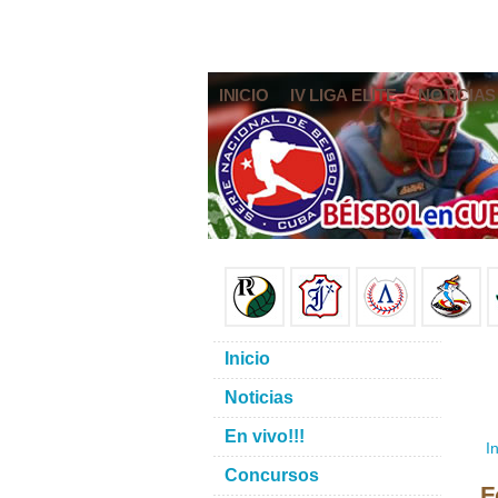
INICIO
IV LIGA ELITE
NOTICIAS
Inicio
Noticias
En vivo!!!
In
Concursos
F