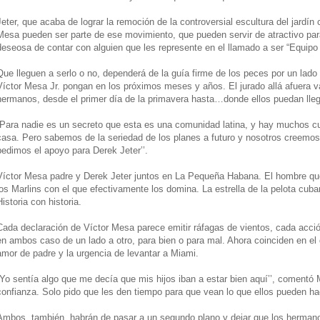
Jeter, que acaba de lograr la remoción de la controversial escultura del jardín
Mesa pueden ser parte de ese movimiento, que pueden servir de atractivo pa
deseosa de contar con alguien que les represente en el llamado a ser “Equipo 
Que lleguen a serlo o no, dependerá de la guía firme de los peces por un lado
Víctor Mesa Jr. pongan en los próximos meses y años. El jurado allá afuera v
hermanos, desde el primer día de la primavera hasta…donde ellos puedan lleg
“Para nadie es un secreto que esta es una comunidad latina, y hay muchos 
casa. Pero sabemos de la seriedad de los planes a futuro y nosotros creemos 
pedimos el apoyo para Derek Jeter’’.
Víctor Mesa padre y Derek Jeter juntos en La Pequeña Habana. El hombre que a
los Marlins con el que efectivamente los domina. La estrella de la pelota cuban
Historia con historia.
Cada declaración de Víctor Mesa parece emitir ráfagas de vientos, cada acció
en ambos caso de un lado a otro, para bien o para mal. Ahora coinciden en el 
amor de padre y la urgencia de levantar a Miami.
“Yo sentía algo que me decía que mis hijos iban a estar bien aquí’’, comentó 
confianza. Solo pido que les den tiempo para que vean lo que ellos pueden hac
Ambos, también, habrán de pasar a un segundo plano y dejar que los hermanos