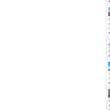
p
J
e
s