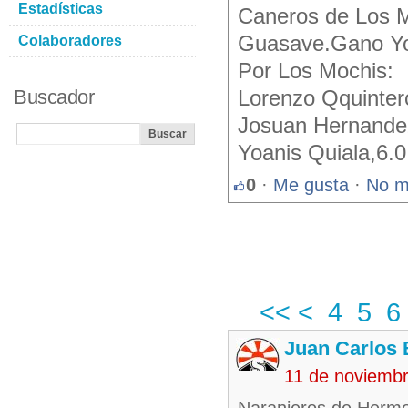
Estadísticas
Caneros de Los M
Guasave.Gano Yo
Colaboradores
Por Los Mochis:
Buscador
Lorenzo Qquinter
Josuan Hernande
Yoanis Quiala,6.
0
·
Me gusta
·
No m
<<
<
4
5
6
Juan Carlos 
11 de noviemb