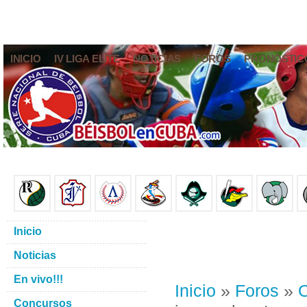
INICIO
IV LIGA ELITE
NOTICIAS
FOROS
PRONÓSTIC
Inicio
Noticias
En vivo!!!
Inicio
»
Foros
»
O
Concursos