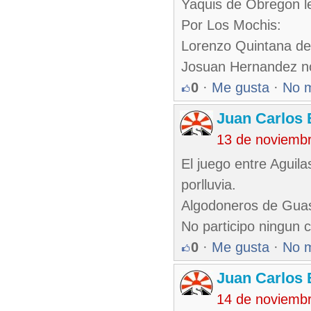
Yaquis de Obregon l
Por Los Mochis:
Lorenzo Quintana de
Josuan Hernandez no
0
·
Me gusta
·
No 
Juan Carlos 
13 de noviemb
El juego entre Aguil
porlluvia.
Algodoneros de Guas
No participo ningun 
0
·
Me gusta
·
No 
Juan Carlos 
14 de noviemb