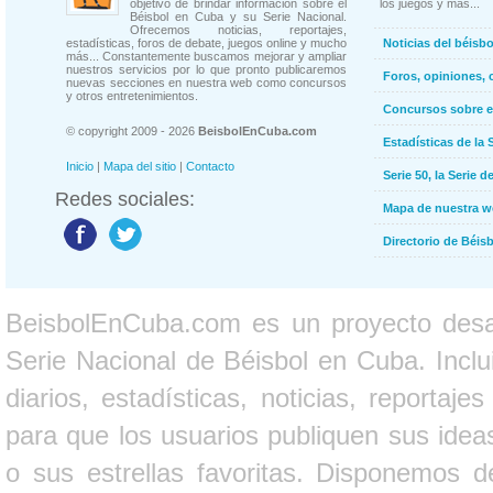
objetivo de brindar información sobre el
los juegos y más...
Béisbol en Cuba y su Serie Nacional.
Ofrecemos noticias, reportajes,
estadísticas, foros de debate, juegos online y mucho
Noticias del béisb
más... Constantemente buscamos mejorar y ampliar
nuestros servicios por lo que pronto publicaremos
Foros, opiniones, 
nuevas secciones en nuestra web como concursos
y otros entretenimientos.
Concursos sobre e
© copyright 2009 - 2026
BeisbolEnCuba.com
Estadísticas de la 
Inicio
|
Mapa del sitio
|
Contacto
Serie 50, la Serie d
Redes sociales:
Mapa de nuestra 
Directorio de Béi
BeisbolEnCuba.com es un proyecto desarr
Serie Nacional de Béisbol en Cuba. Inclui
diarios, estadísticas, noticias, report
para que los usuarios publiquen sus ideas
o sus estrellas favoritas. Disponemos d