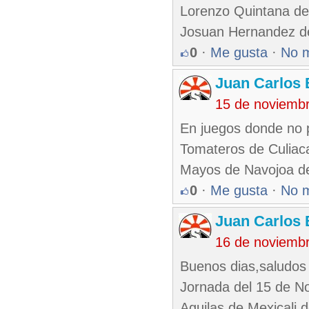
Lorenzo Quintana de
Josuan Hernandez d
0
·
Me gusta
·
No 
Juan Carlos 
15 de noviemb
En juegos donde no p
Tomateros de Culiaca
Mayos de Navojoa de
0
·
Me gusta
·
No 
Juan Carlos 
16 de noviemb
Buenos dias,saludos 
Jornada del 15 de N
Aguilas de Mexicali 