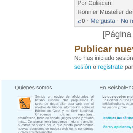
Por Culiacan:
Ronnier Mustelier d
0
·
Me gusta
·
No 
[Página
Publicar nue
No has iniciado sesió
sesión
o
registrate
par
Quienes somos
En BeisbolE
Somos un equipo de aficionados al
Lo que puedes enco
béisbol cubano. Nos propusimos la
En BeisbolEnCuba.co
tarea de desarrollar esta web con el
béisbol cubano, estad
objetivo de brindar información sobre el
los juegos y más...
Béisbol en Cuba y su Serie Nacional.
Ofrecemos noticias, reportajes,
estadísticas, foros de debate, juegos online y mucho
Noticias del béisb
más... Constantemente buscamos mejorar y ampliar
nuestros servicios por lo que pronto publicaremos
Foros, opiniones, 
nuevas secciones en nuestra web como concursos
y otros entretenimientos.