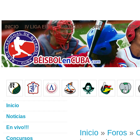
INICIO
IV LIGA ELITE
NOTICIAS
FOROS
PRONÓSTIC
Inicio
Noticias
En vivo!!!
Inicio
»
Foros
»
O
Concursos