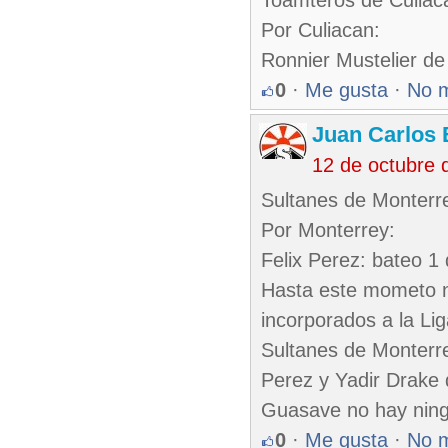
Toamteros de Culiac
Por Culiacan:
Ronnier Mustelier d
0
·
Me gusta
·
No 
Juan Carlos 
12 de octubre 
Sultanes de Monterre
Por Monterrey:
Felix Perez: bateo 1 
Hasta este mometo no
incorporados a la Li
Sultanes de Monterre
Perez y Yadir Drake
Guasave no hay nin
0
·
Me gusta
·
No 