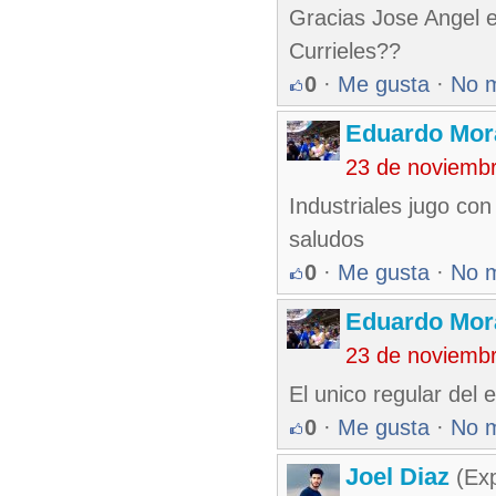
Gracias Jose Angel e
Currieles??
0
·
Me gusta
·
No 
Eduardo Mor
23 de noviemb
Industriales jugo con
saludos
0
·
Me gusta
·
No 
Eduardo Mor
23 de noviemb
El unico regular del
0
·
Me gusta
·
No 
Joel Diaz
(Exp