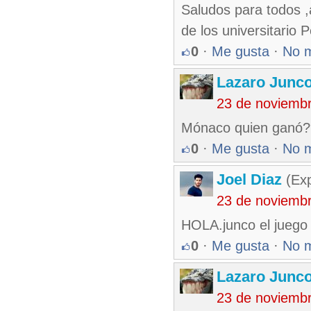
Saludos para todos ,
de los universitario P
0
·
Me gusta
·
No 
Lazaro Junc
23 de noviemb
Mónaco quien ganó?
0
·
Me gusta
·
No 
Joel Diaz
(Exp
23 de noviemb
HOLA.junco el juego l
0
·
Me gusta
·
No 
Lazaro Junc
23 de noviemb