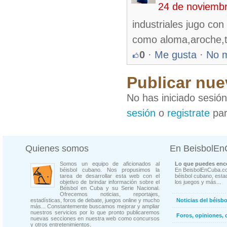
24 de noviemb
industriales jugo co
como aloma,aroche,
0
·
Me gusta
·
No 
Publicar nue
No has iniciado sesió
sesión
o
registrate
par
Quienes somos
En BeisbolE
Somos un equipo de aficionados al
Lo que puedes enco
béisbol cubano. Nos propusimos la
En BeisbolEnCuba.co
tarea de desarrollar esta web con el
béisbol cubano, estad
objetivo de brindar información sobre el
los juegos y más...
Béisbol en Cuba y su Serie Nacional.
Ofrecemos noticias, reportajes,
estadísticas, foros de debate, juegos online y mucho
Noticias del béisb
más... Constantemente buscamos mejorar y ampliar
nuestros servicios por lo que pronto publicaremos
Foros, opiniones, 
nuevas secciones en nuestra web como concursos
y otros entretenimientos.