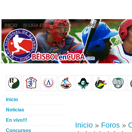
INICIO
IV LIGA ELITE
NOTICIAS
FOROS
PRONÓSTIC
Inicio
Noticias
En vivo!!!
Inicio
»
Foros
»
O
Concursos