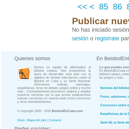
<<
<
85
86
Publicar nue
No has iniciado sesió
sesión
o
registrate
par
Quienes somos
En BeisbolE
Somos un equipo de aficionados al
Lo que puedes enco
béisbol cubano. Nos propusimos la
En BeisbolEnCuba.co
tarea de desarrollar esta web con el
béisbol cubano, estad
objetivo de brindar información sobre el
los juegos y más...
Béisbol en Cuba y su Serie Nacional.
Ofrecemos noticias, reportajes,
estadísticas, foros de debate, juegos online y mucho
Noticias del béisb
más... Constantemente buscamos mejorar y ampliar
nuestros servicios por lo que pronto publicaremos
Foros, opiniones, 
nuevas secciones en nuestra web como concursos
y otros entretenimientos.
Concursos sobre e
© copyright 2009 - 2026
BeisbolEnCuba.com
Estadísticas de la 
Inicio
|
Mapa del sitio
|
Contacto
Serie 50, la Serie d
Redes sociales: