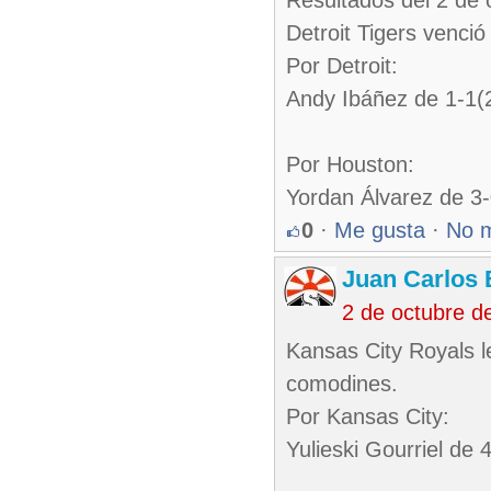
Resultados del 2 de 
Detroit Tigers venci
Por Detroit:
Andy Ibáñez de 1-1(2
Por Houston:
Yordan Álvarez de 3-
0
·
Me gusta
·
No 
Juan Carlos 
2 de octubre d
Kansas City Royals le
comodines.
Por Kansas City:
Yulieski Gourriel de 