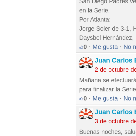
San Diego Padres ven
en la Serie.
Por Atlanta:
Jorge Soler de 3-1, H
Daysbel Hernández, 2
0
·
Me gusta
·
No 
Juan Carlos 
2 de octubre d
Mañana se efectuará
para finalizar la Ser
0
·
Me gusta
·
No 
Juan Carlos 
3 de octubre d
Buenas noches, salu