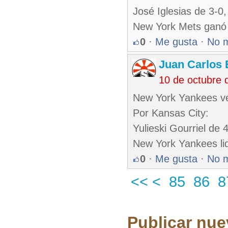
José Iglesias de 3-0,
New York Mets ganó 
0
·
Me gusta
·
No 
Juan Carlos 
10 de octubre 
New York Yankees ve
Por Kansas City:
Yulieski Gourriel de 
New York Yankees lid
0
·
Me gusta
·
No 
<<
<
85
86
8
Publicar nue