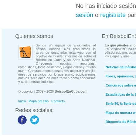
No has iniciado sesió
sesión
o
registrate
par
Quienes somos
En BeisbolE
Somos un equipo de aficionados al
Lo que puedes enco
béisbol cubano. Nos propusimos la
En BeisbolEnCuba.co
tarea de desarrollar esta web con el
béisbol cubano, estad
objetivo de brindar información sobre el
los juegos y más...
Béisbol en Cuba y su Serie Nacional.
Ofrecemos noticias, reportajes,
estadísticas, foros de debate, juegos online y mucho
Noticias del béisb
más... Constantemente buscamos mejorar y ampliar
nuestros servicios por lo que pronto publicaremos
Foros, opiniones, 
nuevas secciones en nuestra web como concursos
y otros entretenimientos.
Concursos sobre e
© copyright 2009 - 2026
BeisbolEnCuba.com
Estadísticas de la 
Inicio
|
Mapa del sitio
|
Contacto
Serie 50, la Serie d
Redes sociales:
Mapa de nuestra 
Directorio de Béi