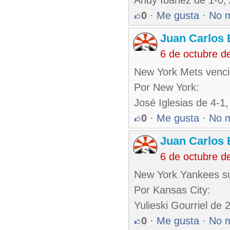
Andy Ibáñez de 1-0,
0
·
Me gusta
·
No 
Juan Carlos 
6 de octubre d
New York Mets venció 
Por New York:
José Iglesias de 4-1
0
·
Me gusta
·
No 
Juan Carlos 
6 de octubre d
New York Yankees su
Por Kansas City:
Yulieski Gourriel de 
0
·
Me gusta
·
No 