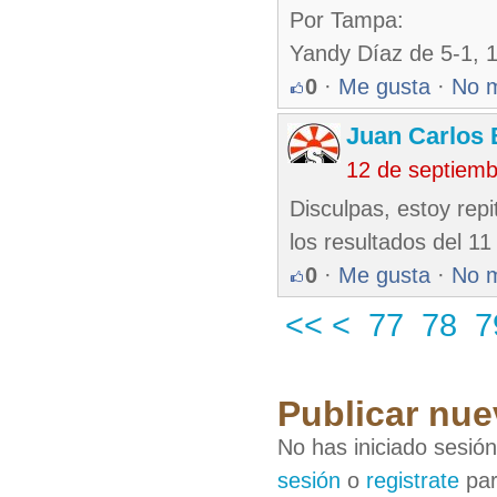
Por Tampa:
Yandy Díaz de 5-1, 1
0
·
Me gusta
·
No 
Juan Carlos 
12 de septiem
Disculpas, estoy rep
los resultados del 1
0
·
Me gusta
·
No 
<<
<
77
78
7
Publicar nue
No has iniciado sesió
sesión
o
registrate
par