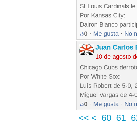
St Louis Cardinals l
Por Kansas City:
Dairon Blanco parti
0
·
Me gusta
·
No 
Juan Carlos 
10 de agosto 
Chicago Cubs derrot
Por White Sox:
Luís Robert de 5-0, 
Miguel Vargas de 4-0
0
·
Me gusta
·
No 
<<
<
60
61
6