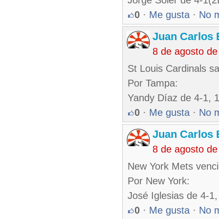
Jorge Soler de 4-1(2
0
·
Me gusta
·
No 
Juan Carlos 
8 de agosto de
St Louis Cardinals s
Por Tampa:
Yandy Díaz de 4-1, 1
0
·
Me gusta
·
No 
Juan Carlos 
8 de agosto de
New York Mets venci
Por New York:
José Iglesias de 4-1
0
·
Me gusta
·
No 