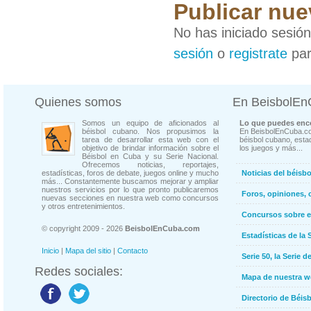
Publicar nue
No has iniciado sesió
sesión
o
registrate
par
Quienes somos
En BeisbolE
Somos un equipo de aficionados al
Lo que puedes enco
béisbol cubano. Nos propusimos la
En BeisbolEnCuba.co
tarea de desarrollar esta web con el
béisbol cubano, estad
objetivo de brindar información sobre el
los juegos y más...
Béisbol en Cuba y su Serie Nacional.
Ofrecemos noticias, reportajes,
estadísticas, foros de debate, juegos online y mucho
Noticias del béisb
más... Constantemente buscamos mejorar y ampliar
nuestros servicios por lo que pronto publicaremos
Foros, opiniones, 
nuevas secciones en nuestra web como concursos
y otros entretenimientos.
Concursos sobre e
© copyright 2009 - 2026
BeisbolEnCuba.com
Estadísticas de la 
Inicio
|
Mapa del sitio
|
Contacto
Serie 50, la Serie d
Redes sociales:
Mapa de nuestra 
Directorio de Béi