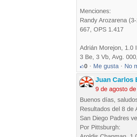
Menciones:
Randy Arozarena (3-
667, OPS 1.417
Adrián Morejon, 1.0 I
3 Be, 3 Vb, Avg. 00
0
·
Me gusta
·
No 
Juan Carlos 
9 de agosto de
Buenos días, saludos
Resultados del 8 de 
San Diego Padres ven
Por Pittsburgh:
Aroldis Chapman, 1.0