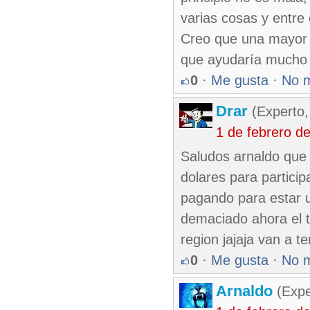
varias cosas y entre 
Creo que una mayor p
que ayudaría mucho 
0
·
Me gusta
·
No 
Drar
(Experto,
1 de febrero d
Saludos arnaldo que 
dolares para particip
pagando para estar u
demaciado ahora el t
region jajaja van a 
0
·
Me gusta
·
No 
Arnaldo
(Expe