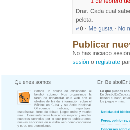
1 de febrero d
Drar. Cada cual sabe
pelota.
0
·
Me gusta
·
No 
Publicar nue
No has iniciado sesió
sesión
o
registrate
par
Quienes somos
En BeisbolE
Somos un equipo de aficionados al
Lo que puedes enco
béisbol cubano. Nos propusimos la
En BeisbolEnCuba.co
tarea de desarrollar esta web con el
béisbol cubano, estad
objetivo de brindar información sobre el
los juegos y más...
Béisbol en Cuba y su Serie Nacional.
Ofrecemos noticias, reportajes,
estadísticas, foros de debate, juegos online y mucho
Noticias del béisb
más... Constantemente buscamos mejorar y ampliar
nuestros servicios por lo que pronto publicaremos
Foros, opiniones, 
nuevas secciones en nuestra web como concursos
y otros entretenimientos.
Concursos sobre e