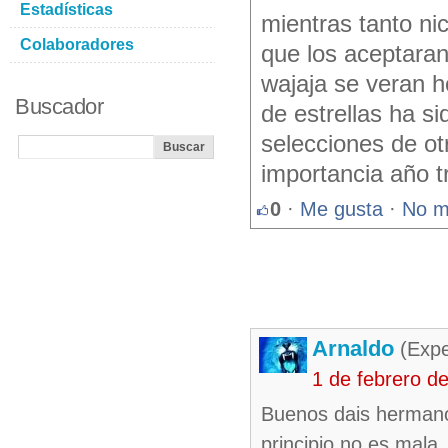
Estadísticas
mientras tanto ni
Colaboradores
que los aceptaran 
wajaja se veran h
Buscador
de estrellas ha si
selecciones de ot
importancia año t
0
·
Me gusta
·
No m
Arnaldo
(Expe
1 de febrero d
Buenos dais hermano
principio no es mala,