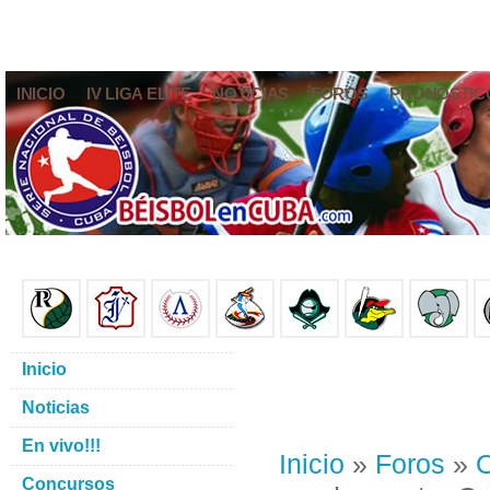
INICIO
IV LIGA ELITE
NOTICIAS
FOROS
PRONÓSTIC
Inicio
Noticias
En vivo!!!
Inicio
»
Foros
»
O
Concursos