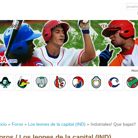
usuario
FOROS
PRONÓSTICOS
EN VIVO
CONTACTO
Hor
icio
»
Foros
»
Los leones de la capital (IND)
» Indutriales! Que bajas!!
oros / Los leones de la capital (IND)