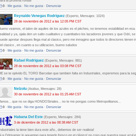
ara la próxima ronda!
0
·
Me gusta
·
No me gusta
·
Denunciar
Reynaldo Venegas Rodriguez
(Experto, Mensajes: 1024)
28 de noviembre de 2012 a las 12:05 PM CST
ueno veamos, el talon de aquiles de los azules es el pitcheo, no tenemos estabilidad en esa
ealidad y ya, ojala den un salto cualitativo y cuantitativo los lazadores jovenes y que Odri, s
uede apretar despues llega mal al clasico, pero me inmagino que todos lo directores tienen 
el clasico , en cuanto a su utilizacion, bueno saludos
0
·
Me gusta
·
No me gusta
·
Denunciar
Rafael Rodriguez
(Experto, Mensajes: 881)
28 de noviembre de 2012 a las 03:08 PM CST
E se te oplvido EL TORO Barcelan que tambien falta en Industriales, esperemos para la seg
0
·
Me gusta
·
No me gusta
·
Denunciar
Nelzolu
(Asiduo, Mensajes: 28)
30 de noviembre de 2012 a las 01:25 AM CST
Vamos... que no se diga HONDOStriales... no te me pongas como Metropolitanos...
0
·
Me gusta
·
No me gusta
·
Denunciar
Habana Del Este
(Experto, Mensajes: 284)
3 de diciembre de 2012 a las 08:38 AM CST
ndustriales la tiene bien dura este año., debemos de ser realista!
i a Odrisamer lo aguantan para tenerlo fresco en el clásico! no creo que nuestra nave azul 