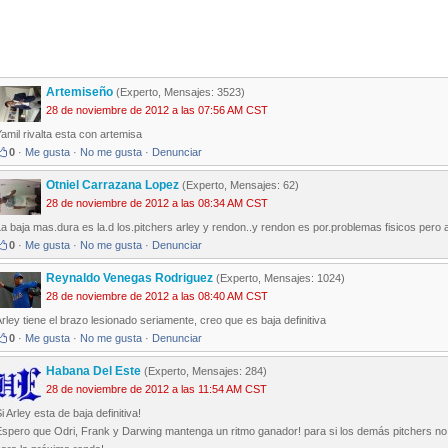
Artemiseño
(Experto, Mensajes: 3523)
28 de noviembre de 2012 a las 07:56 AM CST
amil rivalta esta con artemisa
0
·
Me gusta
·
No me gusta
·
Denunciar
Otniel Carrazana Lopez
(Experto, Mensajes: 62)
28 de noviembre de 2012 a las 08:34 AM CST
a baja mas.dura es la.d los.pitchers arley y rendon..y rendon es por.problemas fisicos pero 
0
·
Me gusta
·
No me gusta
·
Denunciar
Reynaldo Venegas Rodriguez
(Experto, Mensajes: 1024)
28 de noviembre de 2012 a las 08:40 AM CST
rley tiene el brazo lesionado seriamente, creo que es baja definitiva
0
·
Me gusta
·
No me gusta
·
Denunciar
Habana Del Este
(Experto, Mensajes: 284)
28 de noviembre de 2012 a las 11:54 AM CST
i Arley esta de baja definitiva!
spero que Odri, Frank y Darwing mantenga un ritmo ganador! para si los demás pitchers no 