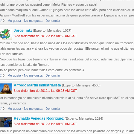
ubir primero que los nuestro! tienen Mejor Pitcheo y están pa subir!
dri a toda maquina puede Ganar 15 juegos para los azule este año! pero con el clásico allí
arwin - Monthiet! son las esperanza máxima de quien pueden tirarse el Equipo arriba sin pr
0
·
Me gusta
·
No me gusta
·
Denunciar
Jorge_mtz
(Experto, Mensajes: 1027)
3 de diciembre de 2012 a las 08:52 AM CST
ero no entiendo naa, hasta hace unos dias los industrialistas decian que tenian un tremen
abia quien les ganara y ahora los veo un poco derrotistas, !!!levanten el animo que el pitche
l de industriales....
Creo que las bajas que tienen no influiran en los resultados del equipo, ademas disculpenm
as sencible es la falta de Romero.
o se preocupen que industriales esta entre los primeros 4.
0
·
Me gusta
·
No me gusta
·
Denunciar
Alfredo Martin Industrialista
(Experto, Mensajes: 4568)
3 de diciembre de 2012 a las 09:23 AM CST
or lo menos yo no me siento ni ando derrotista at all, esta año se ve claro que MAT es el eq
frenar, ya veremos
0
·
Me gusta
·
No me gusta
·
Denunciar
Reynaldo Venegas Rodriguez
(Experto, Mensajes: 1024)
3 de diciembre de 2012 a las 09:50 AM CST
ean si la publican un comentario que aparece de los azules con palabras de Vargas y un anal