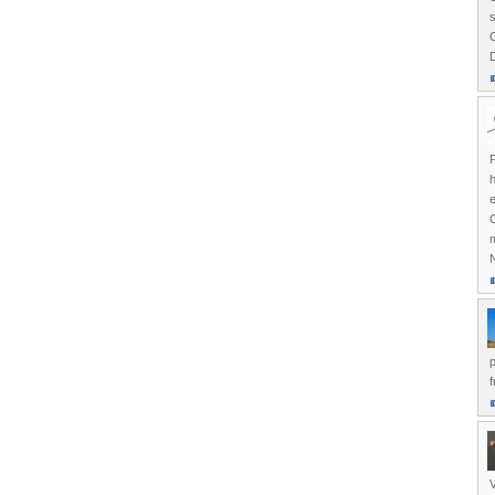
s
O
D
P
h
e
m
N
p
V