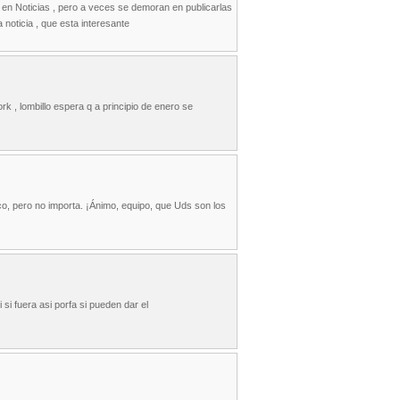
e en Noticias , pero a veces se demoran en publicarlas
 noticia , que esta interesante
k , lombillo espera q a principio de enero se
co, pero no importa. ¡Ánimo, equipo, que Uds son los
 si fuera asi porfa si pueden dar el