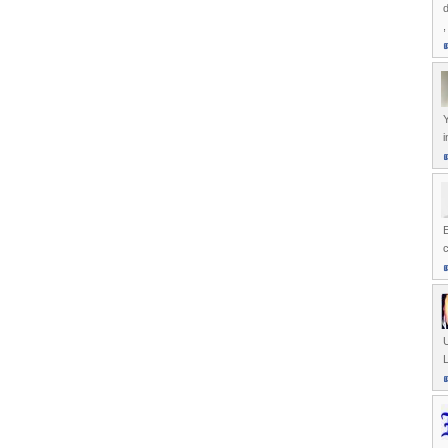
d
,
Y
i
E
U
L