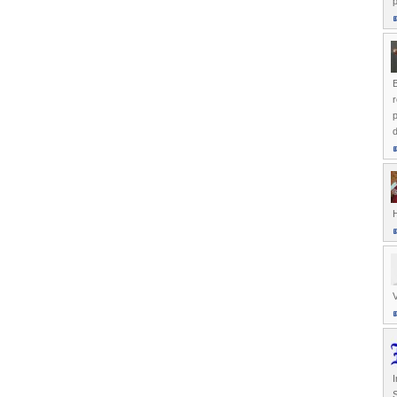
p
B
r
p
d
H
I
S