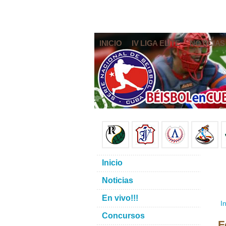
INICIO
IV LIGA ELITE
NOTICIAS
Inicio
Noticias
En vivo!!!
In
Concursos
F