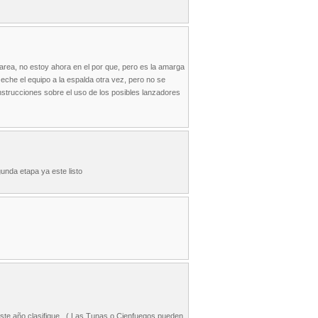
 area, no estoy ahora en el por que, pero es la amarga
e eche el equipo a la espalda otra vez, pero no se
instrucciones sobre el uso de los posibles lanzadores
unda etapa ya este listo
este año clasifique., ( Las Tunas o Cienfuegos pueden