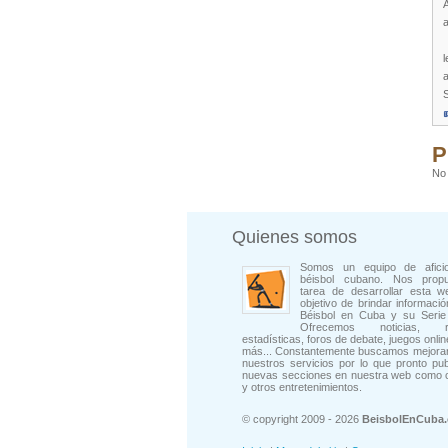
a
l
a
P
No 
Quienes somos
Somos un equipo de afici
béisbol cubano. Nos prop
tarea de desarrollar esta w
objetivo de brindar informació
Béisbol en Cuba y su Serie 
Ofrecemos noticias, rep
estadísticas, foros de debate, juegos onli
más... Constantemente buscamos mejorar
nuestros servicios por lo que pronto pu
nuevas secciones en nuestra web como 
y otros entretenimientos.
© copyright 2009 - 2026
BeisbolEnCuba