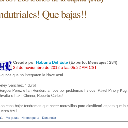
ndutriales! Que bajas!!
Creado por
Habana Del Este
(Experto, Mensajes: 284)
28 de noviembre de 2012 a las 05:32 AM CST
algunos que no integraron la Nave azul.
Arley Sanchez, " duro!
Serguei Pérez e Ian Rendón, ambos por problemas físicos; Pável Pino y Kug
Rivalta o Irakli Chirino, Roberto Carlos!
con esas bajar tendremos que hacer maravillas para clasificar! espero que la a
fuerza Azul
1
·
Me gusta
·
No me gusta
·
Denunciar