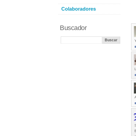
Colaboradores
Buscador
Y
L
A
S
E