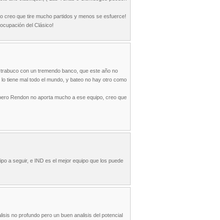
 no creo que tire mucho partidos y menos se esfuerce!
eocupación del Clásico!
do trabuco con un tremendo banco, que este año no
o lo tiene mal todo el mundo, y bateo no hay otro como
e pero Rendon no aporta mucho a ese equipo, creo que
uipo a seguir, e IND es el mejor equipo que los puede
isis no profundo pero un buen analisis del potencial