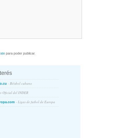
rate
para poder publicar.
nterés
- Béisbol cubano
o.cu
io Oficial del INDER
- Ligas de futbol de Europa
ropa.com