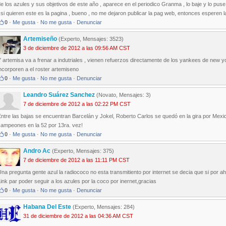
e los azules y sus objetivos de este año , aparece en el periodico Granma , lo baje y lo pus
 si quieren este es la pagina , bueno , no me dejaron publicar la pag web, entonces esperen la
0
·
Me gusta
·
No me gusta
·
Denunciar
Artemiseño
(Experto, Mensajes: 3523)
3 de diciembre de 2012 a las 09:56 AM CST
 artemisa va a frenar a indutriales , vienen refuerzos directamente de los yankees de new yor
ncorporen a el roster artemiseno
0
·
Me gusta
·
No me gusta
·
Denunciar
Leandro Suárez Sanchez
(Novato, Mensajes: 3)
7 de diciembre de 2012 a las 02:22 PM CST
ntre las bajas se encuentran Barcelán y Jokel, Roberto Carlos se quedó en la gira por Mexi
campeones en la 52 por 13ra. vez!
0
·
Me gusta
·
No me gusta
·
Denunciar
Andro Ac
(Experto, Mensajes: 375)
7 de diciembre de 2012 a las 11:11 PM CST
na pregunta gente azul la radiococo no esta transmitiento por internet se decia que si por ahi
ink par poder seguir a los azules por la coco por inernet,gracias
0
·
Me gusta
·
No me gusta
·
Denunciar
Habana Del Este
(Experto, Mensajes: 284)
31 de diciembre de 2012 a las 04:36 AM CST