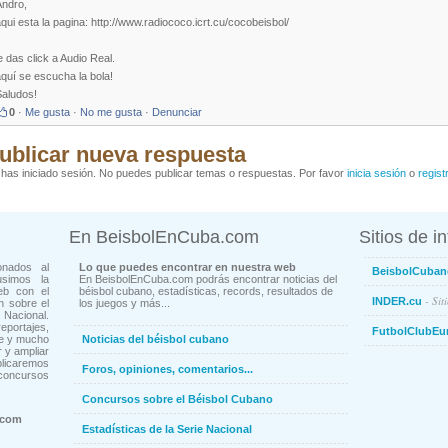
Andro,
qui esta la pagina: http://www.radiococo.icrt.cu/cocobeisbol/
e das click a Audio Real.
quí se escucha la bola!
Saludos!
0
·
Me gusta
·
No me gusta
·
Denunciar
ublicar nueva respuesta
has iniciado sesión. No puedes publicar temas o respuestas. Por favor
inicia sesión
o
regist
En BeisbolEnCuba.com
Sitios de i
onados al
Lo que puedes encontrar en nuestra web
BeisbolCuban
usimos la
En BeisbolEnCuba.com podrás encontrar noticias del
eb con el
béisbol cubano, estadísticas, records, resultados de
- Sit
INDER.cu
n sobre el
los juegos y más...
Nacional.
ortajes,
FutbolClubEu
ne y mucho
Noticias del béisbol cubano
 y ampliar
blicaremos
Foros, opiniones, comentarios...
concursos
Concursos sobre el Béisbol Cubano
.com
Estadísticas de la Serie Nacional