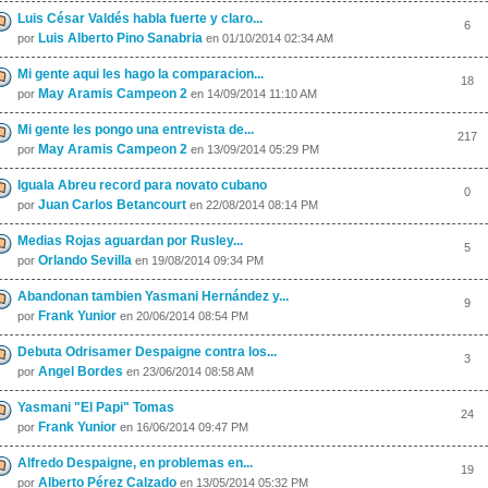
Luis César Valdés habla fuerte y claro...
6
Luis Alberto Pino Sanabria
por
en 01/10/2014 02:34 AM
Mi gente aqui les hago la comparacion...
18
May Aramis Campeon 2
por
en 14/09/2014 11:10 AM
Mi gente les pongo una entrevista de...
217
May Aramis Campeon 2
por
en 13/09/2014 05:29 PM
Iguala Abreu record para novato cubano
0
Juan Carlos Betancourt
por
en 22/08/2014 08:14 PM
Medias Rojas aguardan por Rusley...
5
Orlando Sevilla
por
en 19/08/2014 09:34 PM
Abandonan tambien Yasmani Hernández y...
9
Frank Yunior
por
en 20/06/2014 08:54 PM
Debuta Odrisamer Despaigne contra los...
3
Angel Bordes
por
en 23/06/2014 08:58 AM
Yasmani "El Papi" Tomas
24
Frank Yunior
por
en 16/06/2014 09:47 PM
Alfredo Despaigne, en problemas en...
19
Alberto Pérez Calzado
por
en 13/05/2014 05:32 PM