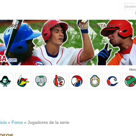
usuario
FOROS
PRONÓSTICOS
EN VIVO
CONTACTO
Hor
icio
»
Foros
» Jugadores de la serie
oros