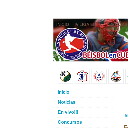
INICIO
IV LIGA ELITE
NOTICIAS
Inicio
Noticias
En vivo!!!
In
Concursos
F