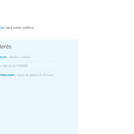
rate
para poder publicar.
nterés
- Béisbol cubano
o.cu
io Oficial del INDER
- Ligas de futbol de Europa
ropa.com