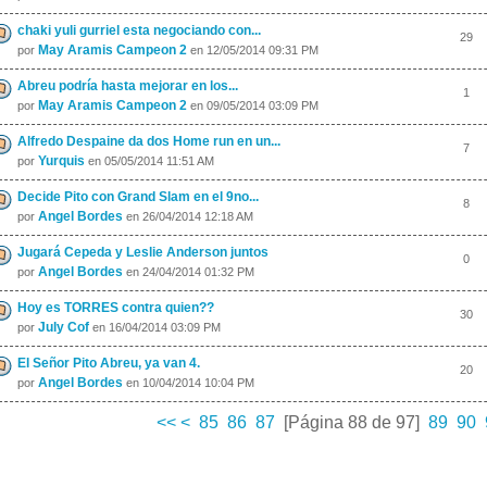
chaki yuli gurriel esta negociando con...
29
May Aramis Campeon 2
por
en 12/05/2014 09:31 PM
Abreu podría hasta mejorar en los...
1
May Aramis Campeon 2
por
en 09/05/2014 03:09 PM
Alfredo Despaine da dos Home run en un...
7
Yurquis
por
en 05/05/2014 11:51 AM
Decide Pito con Grand Slam en el 9no...
8
Angel Bordes
por
en 26/04/2014 12:18 AM
Jugará Cepeda y Leslie Anderson juntos
0
Angel Bordes
por
en 24/04/2014 01:32 PM
Hoy es TORRES contra quien??
30
July Cof
por
en 16/04/2014 03:09 PM
El Señor Pito Abreu, ya van 4.
20
Angel Bordes
por
en 10/04/2014 10:04 PM
<<
<
85
86
87
[Página 88 de 97]
89
90