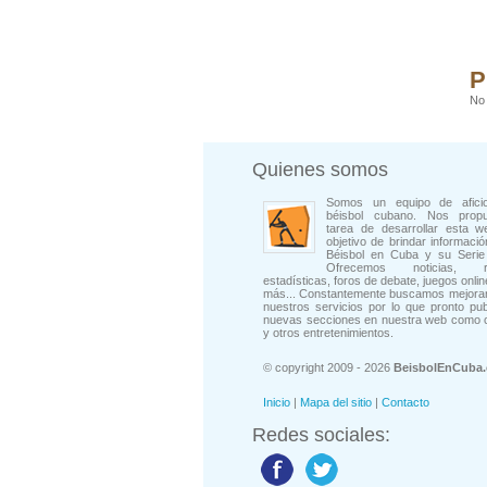
P
No 
Quienes somos
Somos un equipo de afici
béisbol cubano. Nos prop
tarea de desarrollar esta w
objetivo de brindar informació
Béisbol en Cuba y su Serie 
Ofrecemos noticias, rep
estadísticas, foros de debate, juegos onli
más... Constantemente buscamos mejorar
nuestros servicios por lo que pronto pu
nuevas secciones en nuestra web como 
y otros entretenimientos.
© copyright 2009 - 2026
BeisbolEnCuba
Inicio
|
Mapa del sitio
|
Contacto
Redes sociales: