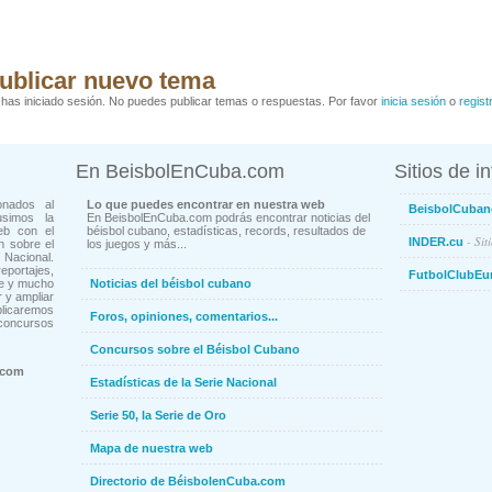
ublicar nuevo tema
has iniciado sesión. No puedes publicar temas o respuestas. Por favor
inicia sesión
o
regist
En BeisbolEnCuba.com
Sitios de i
onados al
Lo que puedes encontrar en nuestra web
BeisbolCuban
usimos la
En BeisbolEnCuba.com podrás encontrar noticias del
eb con el
béisbol cubano, estadísticas, records, resultados de
- Sit
INDER.cu
n sobre el
los juegos y más...
Nacional.
ortajes,
FutbolClubEu
ne y mucho
Noticias del béisbol cubano
 y ampliar
blicaremos
Foros, opiniones, comentarios...
concursos
Concursos sobre el Béisbol Cubano
.com
Estadísticas de la Serie Nacional
Serie 50, la Serie de Oro
Mapa de nuestra web
Directorio de BéisbolenCuba.com