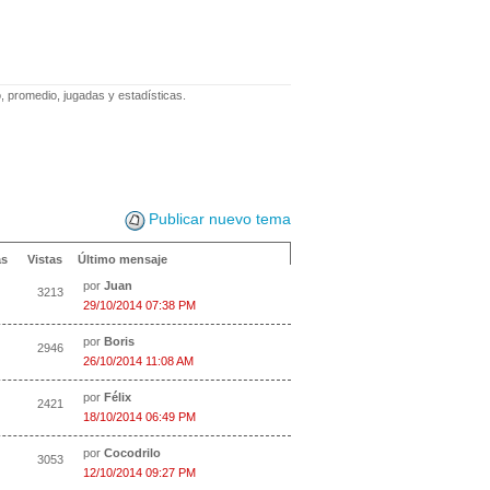
, promedio, jugadas y estadísticas.
Publicar nuevo tema
as
Vistas
Último mensaje
por
Juan
3213
29/10/2014 07:38 PM
por
Boris
2946
26/10/2014 11:08 AM
por
Félix
2421
18/10/2014 06:49 PM
por
Cocodrilo
3053
12/10/2014 09:27 PM