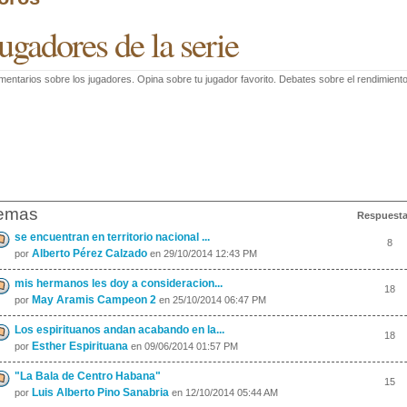
ugadores de la serie
entarios sobre los jugadores. Opina sobre tu jugador favorito. Debates sobre el rendimiento
emas
Respuest
se encuentran en territorio nacional ...
8
Alberto Pérez Calzado
por
en 29/10/2014 12:43 PM
mis hermanos les doy a consideracion...
18
May Aramis Campeon 2
por
en 25/10/2014 06:47 PM
Los espirituanos andan acabando en la...
18
Esther Espirituana
por
en 09/06/2014 01:57 PM
"La Bala de Centro Habana"
15
Luis Alberto Pino Sanabria
por
en 12/10/2014 05:44 AM