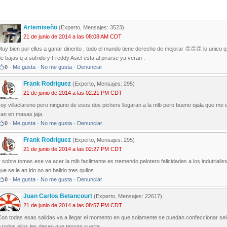
Artemiseño
(Experto, Mensajes: 3523)
21 de junio de 2014 a las 08:08 AM CDT
uy bien por ellos a ganar dinerito , todo el mundo tiene derecho de mejorar 👏👏👏 lo unico q v
e bajas q a sufrido y Freddy Asiel esta al pirarse ya veran .
0
·
Me gusta
·
No me gusta
·
Denunciar
Frank Rodriguez
(Experto, Mensajes: 295)
21 de junio de 2014 a las 02:21 PM CDT
oy villaclareno pero ninguno de esos dos pichers llegaran a la mlb pero bueno ojala que me eq
van en masas jaja
0
·
Me gusta
·
No me gusta
·
Denunciar
Frank Rodriguez
(Experto, Mensajes: 295)
21 de junio de 2014 a las 02:27 PM CDT
 sobre tomas ese va acer la mlb facilmente es tremendo pelotero felicidades a los indutrialist
ue se le an ido no an balido tres quilos .
0
·
Me gusta
·
No me gusta
·
Denunciar
Juan Carlos Betancourt
(Experto, Mensajes: 22617)
21 de junio de 2014 a las 08:57 PM CDT
on todas esas salidas va a llegar el momento en que solamente se puedan confeccionar seis
 todos ellos les deseo que tengan suerte.