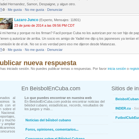
Yadiel Hernandez, Samon, Despaigne, y algun otro.
0
·
Me gusta
·
No me gusta
·
Denunciar
Lazaro Junco
(Experto, Mensajes: 11801)
23 de junio de 2014 a las 09:56 PM CDT
i mi herma y porque no los firman? Facil porque Cuba no los autorizan por no ser hijo de papa
ienen q autorizar de arriba. Un socio es amigo de Yadiel me dijo q los japoneses ya tenían el 
omisión le de el ok. No se si es verdad pero eso me dijeron desde Matanzas.
0
·
Me gusta
·
No me gusta
·
Denunciar
ublicar nueva respuesta
has iniciado sesión. No puedes publicar temas o respuestas. Por favor
inicia sesión
o
regist
En BeisbolEnCuba.com
Sitios de i
onados al
Lo que puedes encontrar en nuestra web
BeisbolCuban
usimos la
En BeisbolEnCuba.com podrás encontrar noticias del
eb con el
béisbol cubano, estadísticas, records, resultados de
- Sit
INDER.cu
n sobre el
los juegos y más...
Nacional.
ortajes,
FutbolClubEu
ne y mucho
Noticias del béisbol cubano
 y ampliar
blicaremos
Foros, opiniones, comentarios...
concursos
Concursos sobre el Béisbol Cubano