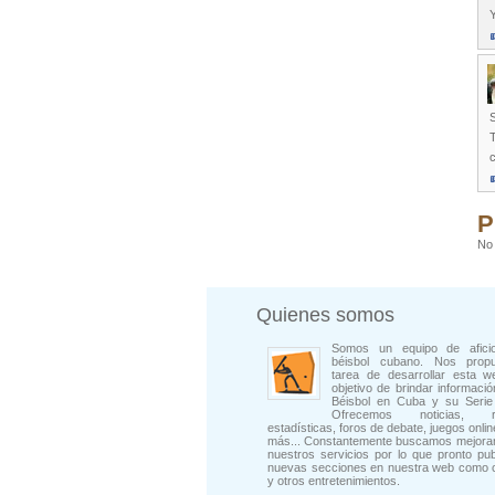
S
T
c
P
No 
Quienes somos
Somos un equipo de afici
béisbol cubano. Nos prop
tarea de desarrollar esta w
objetivo de brindar informació
Béisbol en Cuba y su Serie 
Ofrecemos noticias, rep
estadísticas, foros de debate, juegos onli
más... Constantemente buscamos mejorar
nuestros servicios por lo que pronto pu
nuevas secciones en nuestra web como 
y otros entretenimientos.