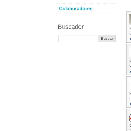
Colaboradores
Buscador
M
d
s
y
q
C
A