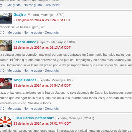
0
·
Me gusta
·
No me gusta
·
Denunciar
Guajiro
(Experto, Mensajes: 2750)
21 de junio de 2014 a las 11:46 PM CDT
andela se va hasta el gato , ufff
0
·
Me gusta
·
No me gusta
·
Denunciar
Lazaro Junco
(Experto, Mensajes: 11801)
22 de junio de 2014 a las 02:13 AM CDT
a culpa la tiene la comisión nacional porque los contratos en Japón solo han sido pa los dos
cuento. El único q queda que aproveche y se pire es Despaigne y no coma mas basura y se 
 en Dominicana si va lo meten preso por lo del pasaporte falso que clase lio por $10 mil al me
0
·
Me gusta
·
No me gusta
·
Denunciar
Angel Bordes
(Experto, Mensajes: 690)
23 de junio de 2014 a las 08:54 AM CDT
azaro, las contrataciones en la liga de Japon, no solo depende de Cuba, los japoneses escog
mucho que escoger de lo que queda alla en la Isla, suerte para todos los que se han ido re
osibilidades le veo. Saludos a todos
0
·
Me gusta
·
No me gusta
·
Denunciar
Juan Carlos Betancourt
(Experto, Mensajes: 22617)
23 de junio de 2014 a las 07:01 PM CDT
ngel, tienes razon; los japoneses estan interesados principalmente en bateadores de fuerz