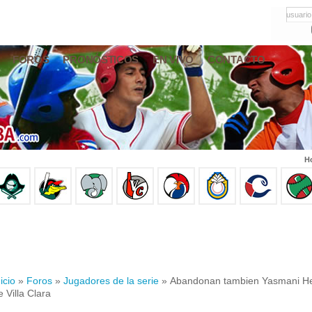
usuario
FOROS
PRONÓSTICOS
EN VIVO
CONTACTO
Ho
icio
»
Foros
»
Jugadores de la serie
» Abandonan tambien Yasmani Her
e Villa Clara