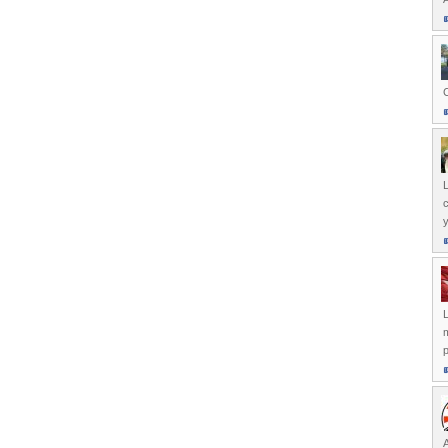
C
L
y
L
p
A