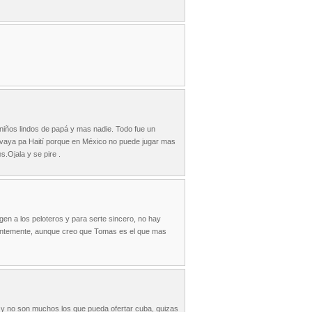
 niños lindos de papá y mas nadie. Todo fue un
vaya pa Haití porque en México no puede jugar mas
s.Ojala y se pire .
en a los peloteros y para serte sincero, no hay
cientemente, aunque creo que Tomas es el que mas
a y no son muchos los que pueda ofertar cuba, quizas