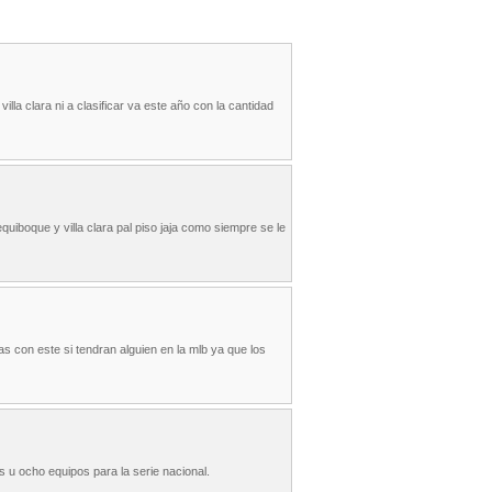
illa clara ni a clasificar va este año con la cantidad
uiboque y villa clara pal piso jaja como siempre se le
as con este si tendran alguien en la mlb ya que los
 u ocho equipos para la serie nacional.