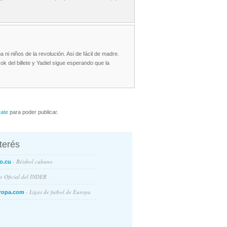
 ni niños de la revolución. Asi de fácil de madre.
ok del billete y Yadiel sigue esperando que la
rate
para poder publicar.
nterés
- Béisbol cubano
o.cu
io Oficial del INDER
- Ligas de futbol de Europa
ropa.com