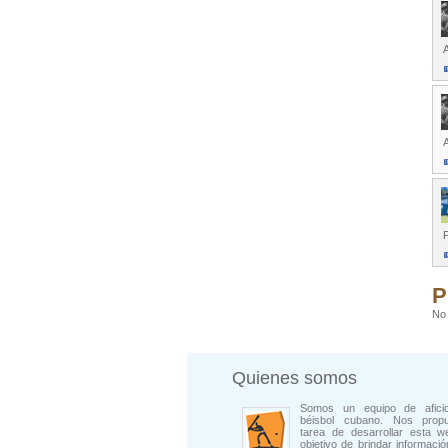
A
P
P
No 
Quienes somos
Somos un equipo de afici
béisbol cubano. Nos prop
tarea de desarrollar esta w
objetivo de brindar informació