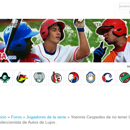
usuario
FOROS
PRONÓSTICOS
EN VIVO
CONTACTO
H
icio
»
Foros
»
Jugadores de la serie
» Yoennis Cespedes de no tener 
oleccionista de Autos de Lujos .