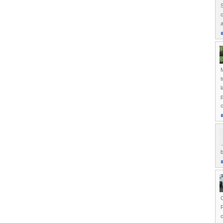
c
a
M
l
p
c
b
C
R