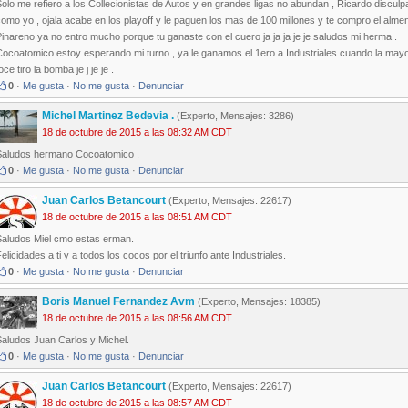
olo me refiero a los Collecionistas de Autos y en grandes ligas no abundan , Ricardo disculpa
omo yo , ojala acabe en los playoff y le paguen los mas de 100 millones y te compro el almend
inareno ya no entro mucho porque tu ganaste con el cuero ja ja ja je je saludos mi herma .
Cocoatomico estoy esperando mi turno , ya le ganamos el 1ero a Industriales cuando la may
oce tiro la bomba je j je je .
0
·
Me gusta
·
No me gusta
·
Denunciar
Michel Martinez Bedevia .
(Experto, Mensajes: 3286)
18 de octubre de 2015 a las 08:32 AM CDT
Saludos hermano Cocoatomico .
0
·
Me gusta
·
No me gusta
·
Denunciar
Juan Carlos Betancourt
(Experto, Mensajes: 22617)
18 de octubre de 2015 a las 08:51 AM CDT
Saludos Miel cmo estas erman.
elicidades a ti y a todos los cocos por el triunfo ante Industriales.
0
·
Me gusta
·
No me gusta
·
Denunciar
Boris Manuel Fernandez Avm
(Experto, Mensajes: 18385)
18 de octubre de 2015 a las 08:56 AM CDT
Saludos Juan Carlos y Michel.
0
·
Me gusta
·
No me gusta
·
Denunciar
Juan Carlos Betancourt
(Experto, Mensajes: 22617)
18 de octubre de 2015 a las 08:57 AM CDT