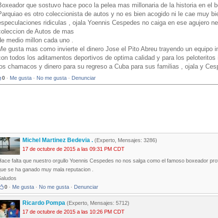
Boxeador que sostuvo hace poco la pelea mas millonaria de la historia en el b
Parquiao es otro coleccionista de autos y no es bien acogido ni le cae muy b
especulaciones ridiculas , ojala Yoennis Cespedes no caiga en ese agujero 
coleccion de Autos de mas
de medio millon cada uno .
Me gusta mas como invierte el dinero Jose el Pito Abreu trayendo un equipo i
con todos los aditamentos deportivos de optima calidad y para los peloteritos
los chamacos y dinero para su regreso a Cuba para sus familias , ojala y Ce
0
·
Me gusta
·
No me gusta
·
Denunciar
Michel Martinez Bedevia .
(Experto, Mensajes: 3286)
17 de octubre de 2015 a las 09:31 PM CDT
Hace falta que nuestro orgullo Yoennis Cespedes no nos salga como el famoso boxeador prof
que se ha ganado muy mala reputacion .
Saludos
0
·
Me gusta
·
No me gusta
·
Denunciar
Ricardo Pompa
(Experto, Mensajes: 5712)
17 de octubre de 2015 a las 10:26 PM CDT