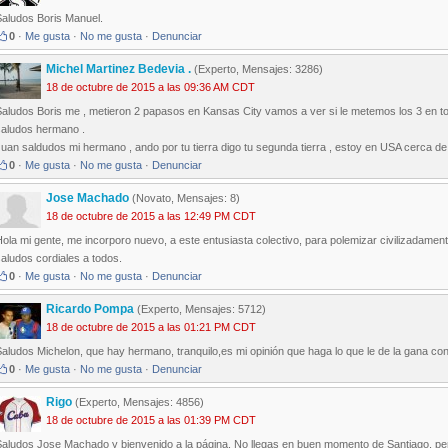
Saludos Boris Manuel.
0
·
Me gusta
·
No me gusta
·
Denunciar
Michel Martinez Bedevia .
(Experto, Mensajes: 3286)
18 de octubre de 2015 a las 09:36 AM CDT
aludos Boris me , metieron 2 papasos en Kansas City vamos a ver si le metemos los 3 en toro
saludos hermano .
uan saldudos mi hermano , ando por tu tierra digo tu segunda tierra , estoy en USA cerca de 
0
·
Me gusta
·
No me gusta
·
Denunciar
Jose Machado
(Novato, Mensajes: 8)
18 de octubre de 2015 a las 12:49 PM CDT
ola mi gente, me incorporo nuevo, a este entusiasta colectivo, para polemizar civilizadamen
aludos cordiales a todos.
0
·
Me gusta
·
No me gusta
·
Denunciar
Ricardo Pompa
(Experto, Mensajes: 5712)
18 de octubre de 2015 a las 01:21 PM CDT
Saludos Michelon, que hay hermano, tranquilo,es mi opinión que haga lo que le de la gana c
0
·
Me gusta
·
No me gusta
·
Denunciar
Rigo
(Experto, Mensajes: 4856)
18 de octubre de 2015 a las 01:39 PM CDT
aludos Jose Machado y bienvenido a la página. No llegas en buen momento de Santiago, pero b