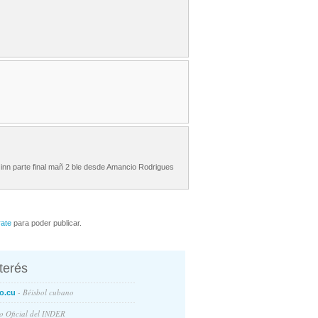
 3 inn parte final mañ 2 ble desde Amancio Rodrigues
rate
para poder publicar.
nterés
- Béisbol cubano
o.cu
io Oficial del INDER