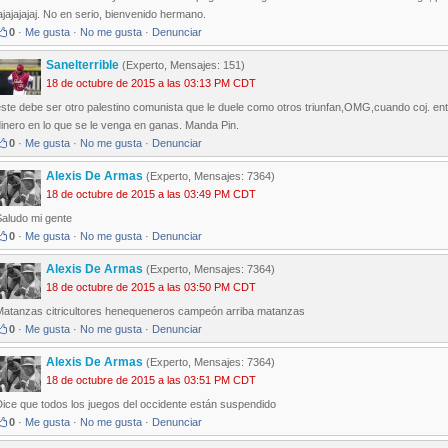
ajajajajaj. No en serio, bienvenido hermano.
0
·
Me gusta
·
No me gusta
·
Denunciar
Sanelterrible
(Experto, Mensajes: 151)
18 de octubre de 2015 a las 03:13 PM CDT
este debe ser otro palestino comunista que le duele como otros triunfan,OMG,cuando coj. e
inero en lo que se le venga en ganas. Manda Pin.
0
·
Me gusta
·
No me gusta
·
Denunciar
Alexis De Armas
(Experto, Mensajes: 7364)
18 de octubre de 2015 a las 03:49 PM CDT
Saludo mi gente
0
·
Me gusta
·
No me gusta
·
Denunciar
Alexis De Armas
(Experto, Mensajes: 7364)
18 de octubre de 2015 a las 03:50 PM CDT
Matanzas citricultores henequeneros campeón arriba matanzas
0
·
Me gusta
·
No me gusta
·
Denunciar
Alexis De Armas
(Experto, Mensajes: 7364)
18 de octubre de 2015 a las 03:51 PM CDT
Dice que todos los juegos del occidente están suspendido
0
·
Me gusta
·
No me gusta
·
Denunciar