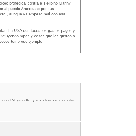
oxeo profecioal contra el Felipino Manny
ien al pueblo Americano por sus
negro , aunque ya empeso mal con esa
nfantil a USA con todos los gastos pagos y
 incluyendo ropas y cosas que les gustan a
spedes tome ese ejemplo .
ecional Maywheather y sus ridiculos actos con los