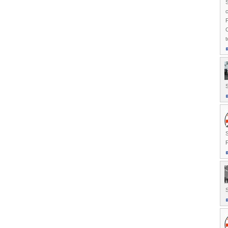
S
c
P
t
F