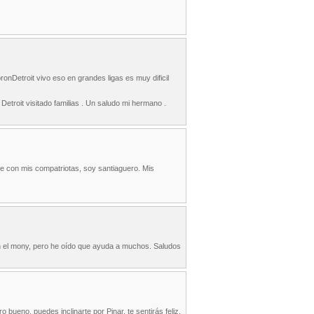
nDetroit vivo eso en grandes ligas es muy dificil
Detroit visitado familias . Un saludo mi hermano .
te con mis compatriotas, soy santiaguero. Mis
on el mony, pero he oído que ayuda a muchos. Saludos
ueno, puedes inclinarte por Pinar, te sentirás feliz.