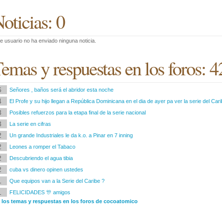
oticias: 0
e usuario no ha enviado ninguna noticia.
emas y respuestas en los foros: 4
6
Señores , baños será el abridor esta noche
4
El Profe y su hijo llegan a República Dominicana en el dia de ayer pa ver la serie del Car
3
Posibles refuerzos para la etapa final de la serie nacional
3
La serie en cifras
2
Un grande Industriales le da k.o. a Pinar en 7 inning
2
Leones a romper el Tabaco
2
Descubriendo el agua tibia
2
cuba vs dinero opinen ustedes
1
Que equipos van a la Serie del Caribe ?
1
FELICIDADES 🎊 amigos
r los temas y respuestas en los foros de cocoatomico