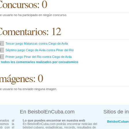
oncursos: 0
e usuario no ha participado en ningún concurso.
omentarios: 12
5
Tercer juego Matanzas contra Ciego de Avila
4
Séptimo juego Ciego de Avila contra Pinar del Rio
3
Primer juego Pinar del Rio contra Ciego de Avila
r todos los comentarios realizados por cocoatomico
mágenes: 0
e usuario no ha enviado ninguna imagen.
En BeisbolEnCuba.com
Sitios de i
onados al
Lo que puedes encontrar en nuestra web
BeisbolCuban
usimos la
En BeisbolEnCuba.com podrás encontrar noticias del
eb con el
béisbol cubano, estadísticas, records, resultados de