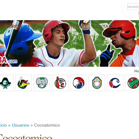
usuario
FOROS
PRONÓSTICOS
EN VIVO
CONTACTO
Ho
icio
»
Usuarios
» Cocoatomico
Cocoatomico