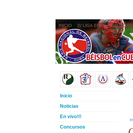
INICIO
IV LIGA ELITE
NOTICIAS
Inicio
Noticias
En vivo!!!
In
Concursos