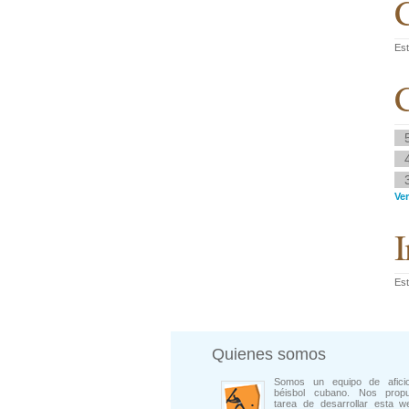
C
Est
C
Ve
I
Est
Quienes somos
Somos un equipo de afici
béisbol cubano. Nos prop
tarea de desarrollar esta w