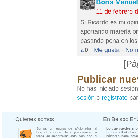
Boris Manue
11 de febrero 
Si Ricardo es mi op
aportando materia pr
pasando pena en los 
0
·
Me gusta
·
No 
[Pá
Publicar nue
No has iniciado sesió
sesión
o
registrate
par
Quienes somos
En BeisbolE
Somos un equipo de aficionados al
Lo que puedes enco
béisbol cubano. Nos propusimos la
En BeisbolEnCuba.co
tarea de desarrollar esta web con el
béisbol cubano, estad