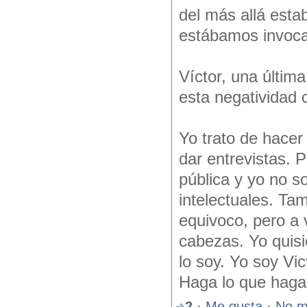
del más allá esta
estábamos invoca
Víctor, una últim
esta negatividad c
Yo trato de hacer
dar entrevistas. 
pública y yo no s
intelectuales. T
equivoco, pero a 
cabezas. Yo quisi
lo soy. Yo soy Vi
Haga lo que haga
2
·
Me gusta
·
No m