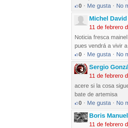
0
·
Me gusta
·
No 
Michel David
11 de febrero 
Noticia fresca mainel
pues vendrá a vivir
0
·
Me gusta
·
No 
Sergio Gonzá
11 de febrero 
acere si la cosa sigu
bate de artemisa
0
·
Me gusta
·
No 
Boris Manue
11 de febrero 