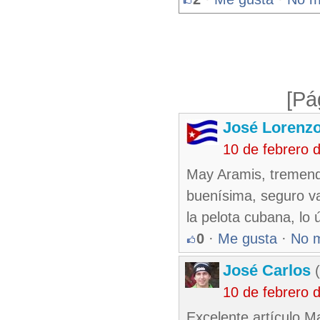
[Pá
José Lorenzo
10 de febrero 
May Aramis, tremenda
buenísima, seguro v
la pelota cubana, lo
0
·
Me gusta
·
No 
José Carlos
(
10 de febrero 
Excelente artículo M