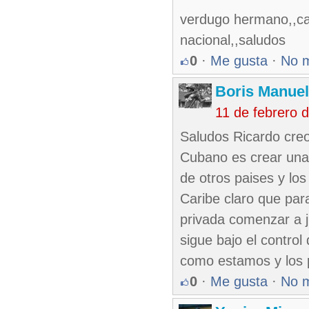
verdugo hermano,,can
nacional,,saludos
0
·
Me gusta
·
No 
Boris Manue
11 de febrero 
Saludos Ricardo creo 
Cubano es crear una 
de otros paises y lo
Caribe claro que para
privada comenzar a j
sigue bajo el contro
como estamos y los 
0
·
Me gusta
·
No 