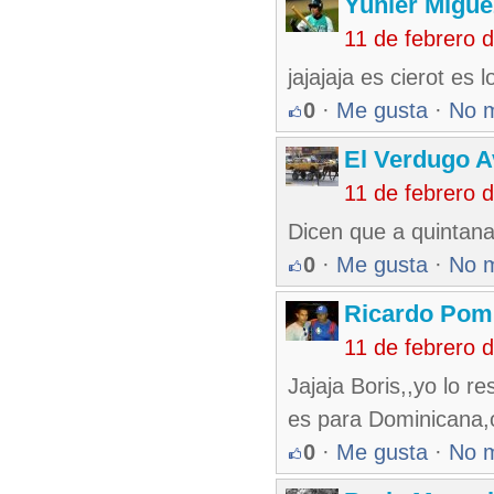
Yunier Migue
11 de febrero 
jajajaja es cierot es
0
·
Me gusta
·
No 
El Verdugo 
11 de febrero 
Dicen que a quintana
0
·
Me gusta
·
No 
Ricardo Pom
11 de febrero 
Jajaja Boris,,yo lo r
es para Dominicana,
0
·
Me gusta
·
No 