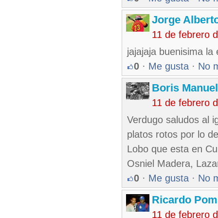
Jorge Alberto
11 de febrero 
jajajaja buenisima la 
0
·
Me gusta
·
No 
Boris Manue
11 de febrero 
Verdugo saludos al i
platos rotos por lo 
Lobo que esta en Cub
Osniel Madera, Lazar
0
·
Me gusta
·
No 
Ricardo Pom
11 de febrero 