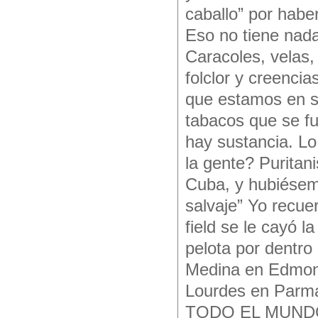
caballo” por habe
Eso no tiene nada
Caracoles, velas,
folclor y creenci
que estamos en si
tabacos que se f
hay sustancia. Lo 
la gente? Puritan
Cuba, y hubiésem
salvaje” Yo recue
field se le cayó l
pelota por dentro
Medina en Edmonto
Lourdes en Parma
TODO EL MUNDO 