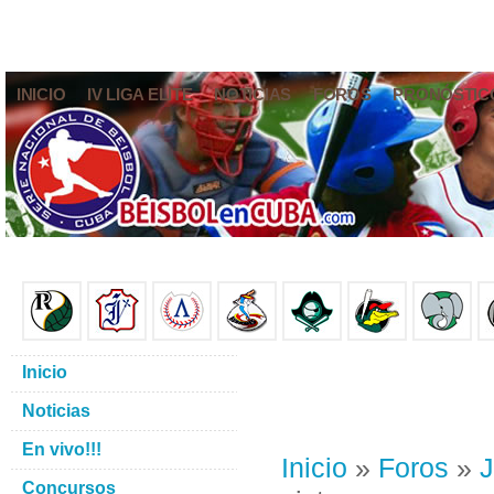
INICIO
IV LIGA ELITE
NOTICIAS
FOROS
PRONÓSTIC
Inicio
Noticias
En vivo!!!
Inicio
»
Foros
»
J
Concursos