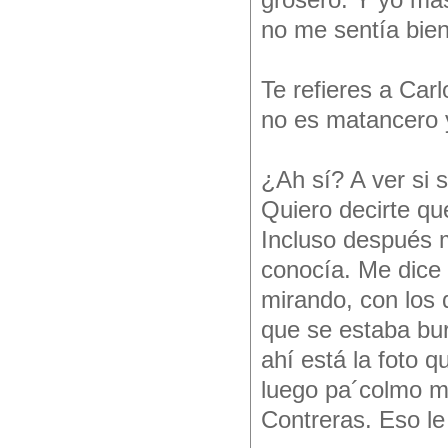
grosero. Y yo más
no me sentía bien
Te refieres a Car
no es matancero y
¿Ah sí? A ver si
Quiero decirte q
Incluso después m
conocía. Me dice
mirando, con los 
que se estaba bu
ahí está la foto 
luego pa´colmo m
Contreras. Eso le