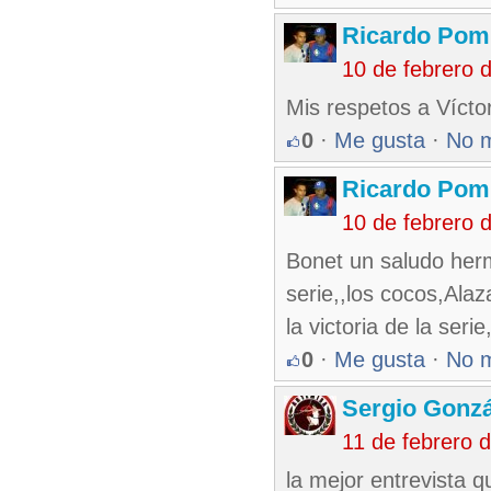
Ricardo Pom
10 de febrero 
Mis respetos a Vícto
0
·
Me gusta
·
No 
Ricardo Pom
10 de febrero 
Bonet un saludo herm
serie,,los cocos,Alaz
la victoria de la ser
0
·
Me gusta
·
No 
Sergio Gonzá
11 de febrero 
la mejor entrevista q