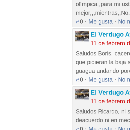
olímpica,,para mi ust
mejor,,,mientras,,No
0
·
Me gusta
·
No 
El Verdugo 
11 de febrero 
Saludos Boris, cacer
que pidieran la baja 
guagua andando porq
0
·
Me gusta
·
No 
El Verdugo 
11 de febrero 
Saludos Ricardo, ni 
deacuerdo ni en meca
0
·
Me gusta
·
No 