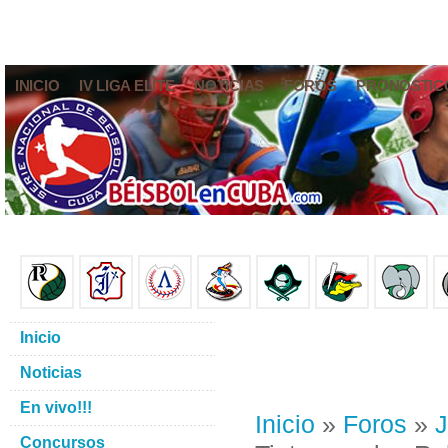
INICIO
IV LIGA ELITE
NOTICIAS
FOROS
PRONÓSTIC
Inicio
Noticias
En vivo!!!
Inicio
»
Foros
»
J
Concursos