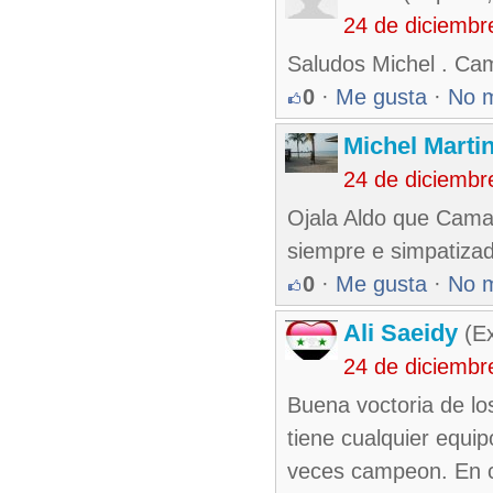
24 de diciembr
Saludos Michel . Ca
0
·
Me gusta
·
No 
Michel Marti
24 de diciembr
Ojala Aldo que Cama
siempre e simpatizad
0
·
Me gusta
·
No 
Ali Saeidy
(Ex
24 de diciembr
Buena voctoria de lo
tiene cualquier equi
veces campeon. En c