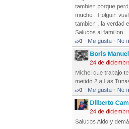
tambien porque perdi
mucho , Holguin vuel
tambien , la verdad e
Saludos al familion .
0
·
Me gusta
·
No 
Boris Manue
24 de diciembr
Michel que trabajo t
metido 2 a Las Tunas
0
·
Me gusta
·
No 
Dilberto Ca
24 de diciembr
Saludos Aldo y demá