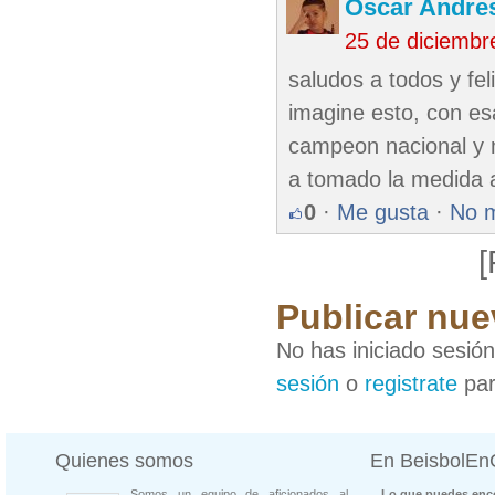
Oscar Andre
25 de diciembr
saludos a todos y fe
imagine esto, con esa
campeon nacional y m
a tomado la medida 
0
·
Me gusta
·
No 
[
Publicar nue
No has iniciado sesió
sesión
o
registrate
par
Quienes somos
En BeisbolE
Somos un equipo de aficionados al
Lo que puedes enco