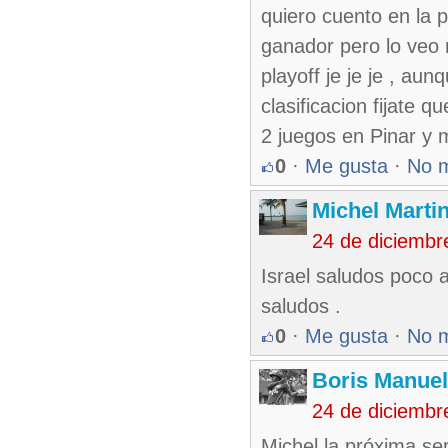
quiero cuento en la 
ganador pero lo veo 
playoff je je je , au
clasificacion fijate 
2 juegos en Pinar y 
0
·
Me gusta
·
No 
Michel Marti
24 de diciembr
Israel saludos poco 
saludos .
0
·
Me gusta
·
No 
Boris Manue
24 de diciembr
Michel la próxima se