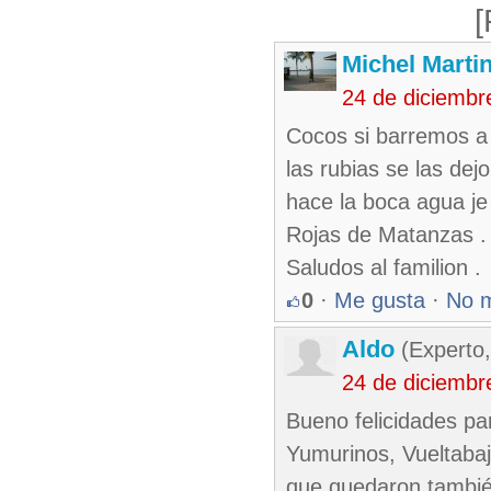
[
Michel Marti
24 de diciembr
Cocos si barremos a 
las rubias se las de
hace la boca agua je 
Rojas de Matanzas .
Saludos al familion .
0
·
Me gusta
·
No 
Aldo
(Experto
24 de diciembr
Bueno felicidades pa
Yumurinos, Vueltabaj
que quedaron también