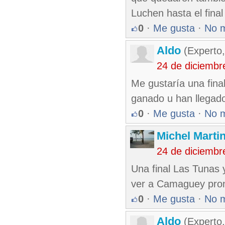
Luchen hasta el final
0
·
Me gusta
·
No 
Aldo
(Experto
24 de diciembr
Me gustaría una fina
ganado u han llegado 
0
·
Me gusta
·
No 
Michel Marti
24 de diciembr
Una final Las Tunas
ver a Camaguey pront
0
·
Me gusta
·
No 
Aldo
(Experto