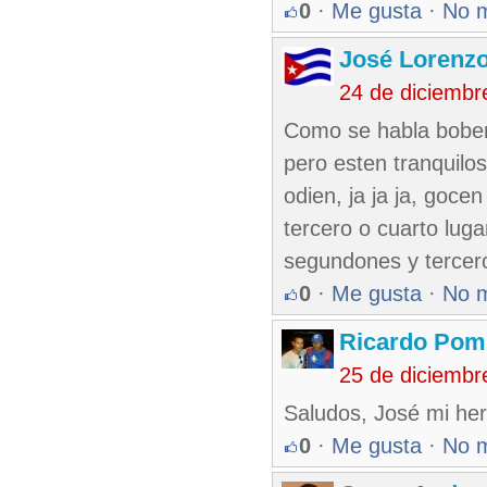
0
·
Me gusta
·
No 
José Lorenzo
24 de diciembr
Como se habla boberi
pero esten tranqui
odien, ja ja ja, goce
tercero o cuarto lug
segundones y tercer
0
·
Me gusta
·
No 
Ricardo Pom
25 de diciembr
Saludos, José mi her
0
·
Me gusta
·
No 