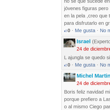
no se que sucede en 
jóvenes figuras pero
en la pela ,creo qu
para disfrutarlo en g
0
·
Me gusta
·
No 
Israel
(Experto
24 de diciembr
L ajungla se quedo sin
0
·
Me gusta
·
No 
Michel Marti
24 de diciembr
Boris feliz navidad 
porque prefiero a La
o al mismo Ciego para