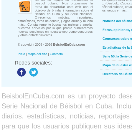
béisbol cubano. Nos propusimos la
En BeisbolEnCuba.co
tarea de desarrollar esta web con el
béisbol cubano, estad
objetivo de brindar información sobre el
los juegos y más...
Béisbol en Cuba y su Serie Nacional.
Ofrecemos noticias, reportajes,
estadísticas, foros de debate, juegos online y mucho
Noticias del béisb
más... Constantemente buscamos mejorar y ampliar
nuestros servicios por lo que pronto publicaremos
Foros, opiniones, 
nuevas secciones en nuestra web como concursos
y otros entretenimientos.
Concursos sobre e
© copyright 2009 - 2026
BeisbolEnCuba.com
Estadísticas de la 
Inicio
|
Mapa del sitio
|
Contacto
Serie 50, la Serie d
Redes sociales:
Mapa de nuestra 
Directorio de Béi
BeisbolEnCuba.com es un proyecto desarr
Serie Nacional de Béisbol en Cuba. Inclui
diarios, estadísticas, noticias, report
para que los usuarios publiquen sus ideas