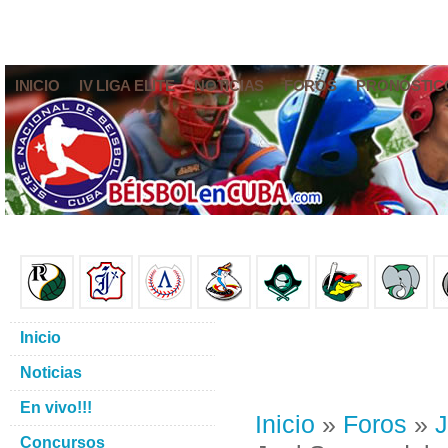
INICIO
IV LIGA ELITE
NOTICIAS
FOROS
PRONÓSTIC
Inicio
Noticias
En vivo!!!
Inicio
»
Foros
»
J
Concursos