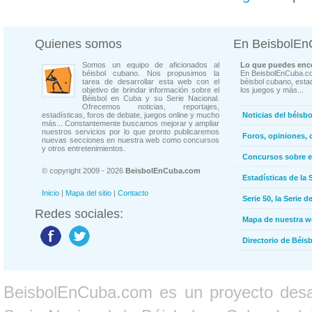
Quienes somos
En BeisbolE
Somos un equipo de aficionados al
Lo que puedes enco
béisbol cubano. Nos propusimos la
En BeisbolEnCuba.co
tarea de desarrollar esta web con el
béisbol cubano, estad
objetivo de brindar información sobre el
los juegos y más...
Béisbol en Cuba y su Serie Nacional.
Ofrecemos noticias, reportajes,
estadísticas, foros de debate, juegos online y mucho
Noticias del béisb
más... Constantemente buscamos mejorar y ampliar
nuestros servicios por lo que pronto publicaremos
Foros, opiniones, 
nuevas secciones en nuestra web como concursos
y otros entretenimientos.
Concursos sobre e
© copyright 2009 - 2026
BeisbolEnCuba.com
Estadísticas de la 
Inicio
|
Mapa del sitio
|
Contacto
Serie 50, la Serie d
Redes sociales:
Mapa de nuestra 
Directorio de Béi
BeisbolEnCuba.com es un proyecto desarr