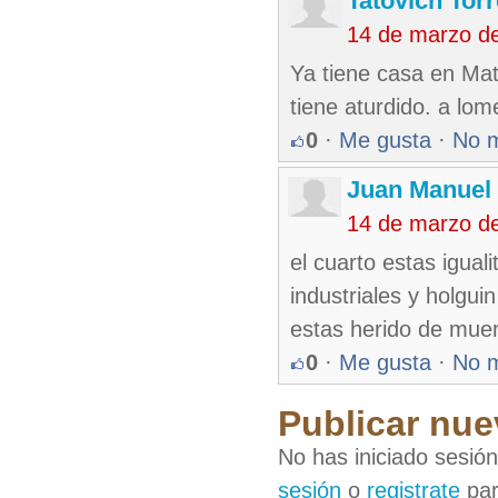
Tatovich Tor
14 de marzo d
Ya tiene casa en Mat
tiene aturdido. a lom
0
·
Me gusta
·
No 
Juan Manuel
14 de marzo d
el cuarto estas igua
industriales y holguin
estas herido de mue
0
·
Me gusta
·
No 
Publicar nue
No has iniciado sesió
sesión
o
registrate
par