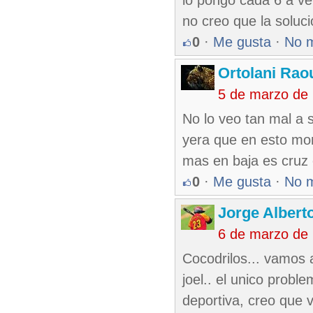
lo pongo cada 6 a ve
no creo que la soluci
0
·
Me gusta
·
No 
Ortolani Rao
5 de marzo de
No lo veo tan mal a s
yera que en esto mom
mas en baja es cruz e
0
·
Me gusta
·
No 
Jorge Alberto
6 de marzo de
Cocodrilos... vamos 
joel.. el unico probl
deportiva, creo que v