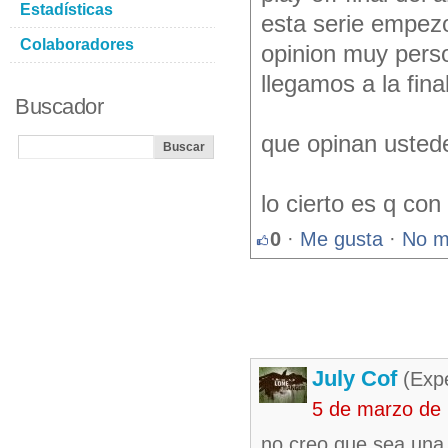
Estadísticas
esta serie empezo
Colaboradores
opinion muy perso
llegamos a la fina
Buscador
que opinan usted
lo cierto es q co
0
·
Me gusta
·
No m
July Cof
(Expe
5 de marzo de
no creo que sea una