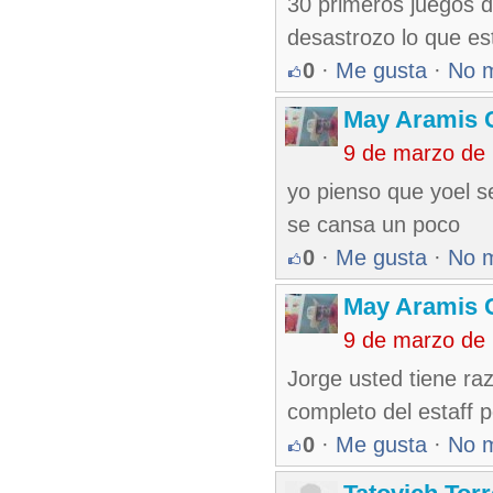
30 primeros juegos d
desastrozo lo que e
0
·
Me gusta
·
No 
May Aramis 
9 de marzo de
yo pienso que yoel s
se cansa un poco
0
·
Me gusta
·
No 
May Aramis 
9 de marzo de
Jorge usted tiene raz
completo del estaff 
0
·
Me gusta
·
No 