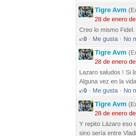
Tigre Avm
(Ex
28 de enero d
Creo lo mismo Fidel.
0
·
Me gusta
·
No 
Tigre Avm
(Ex
28 de enero d
Lazaro saludos ! Si l
Alguna vez en la vida
0
·
Me gusta
·
No 
Tigre Avm
(Ex
28 de enero d
Y repito Lázaro eso 
sino sería entre Vlad