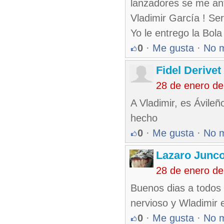
lanzadores se me anto
Vladimir García ! Se
Yo le entrego la Bola 
0
·
Me gusta
·
No 
Fidel Derivet
28 de enero d
A Vladimir, es Ávileñ
hecho
0
·
Me gusta
·
No 
Lazaro Junc
28 de enero d
Buenos dias a todos 
nervioso y Wladimir 
0
·
Me gusta
·
No 