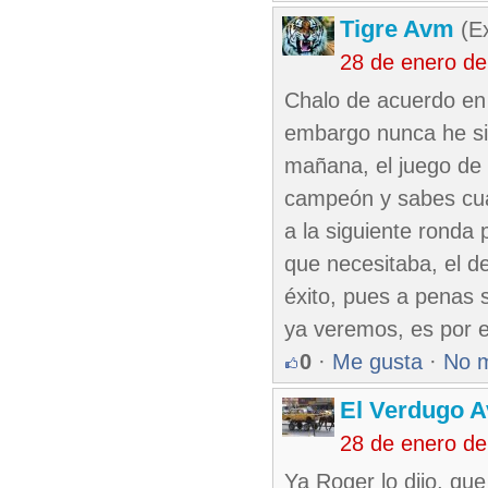
Tigre Avm
(Ex
28 de enero d
Chalo de acuerdo en
embargo nunca he sid
mañana, el juego de 
campeón y sabes cua
a la siguiente ronda 
que necesitaba, el del
éxito, pues a penas 
ya veremos, es por e
0
·
Me gusta
·
No 
El Verdugo 
28 de enero d
Ya Roger lo dijo, qu