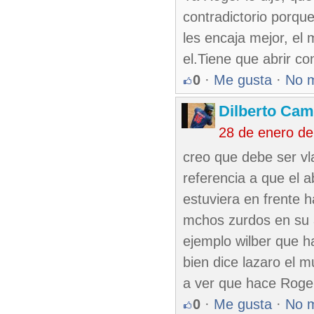
contradictorio porqu
les encaja mejor, el 
el.Tiene que abrir co
0
·
Me gusta
·
No 
Dilberto Ca
28 de enero d
creo que debe ser vla
referencia a que el 
estuviera en frente 
mchos zurdos en su a
ejemplo wilber que h
bien dice lazaro el 
a ver que hace Roge
0
·
Me gusta
·
No 