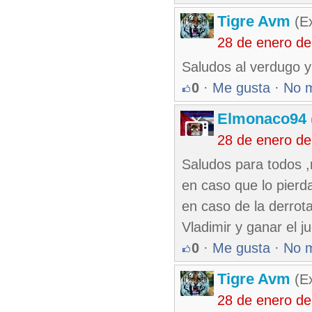
Tigre Avm
(Ex
28 de enero d
Saludos al verdugo y
0
·
Me gusta
·
No 
Elmonaco94
28 de enero d
Saludos para todos 
en caso que lo pier
en caso de la derrot
Vladimir y ganar el j
0
·
Me gusta
·
No 
Tigre Avm
(Ex
28 de enero d