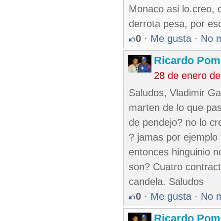
Monaco asi lo.creo, c
derrota pesa, por es
0
·
Me gusta
·
No 
Ricardo Pom
28 de enero d
Saludos, Vladimir Gar
marten de lo que pa
de pendejo? no lo cr
? jamas por ejemplo 
entonces hinguinio n
son? Cuatro contracto
candela. Saludos
0
·
Me gusta
·
No 
Ricardo Pom