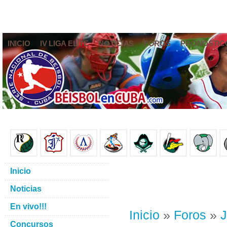
INICIO
IV LIGA ELITE
NOTICIAS
FOROS
PRONÓSTIC
Inicio
Noticias
En vivo!!!
Inicio
»
Foros
»
J
Concursos