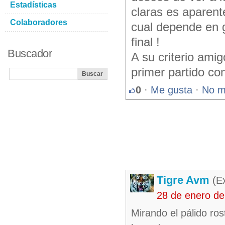
Estadísticas
claras es aparent
Colaboradores
cual depende en 
final !
Buscador
A su criterio amig
primer partido co
0
·
Me gusta
·
No m
Tigre Avm
(Ex
28 de enero d
Mirando el pálido rost