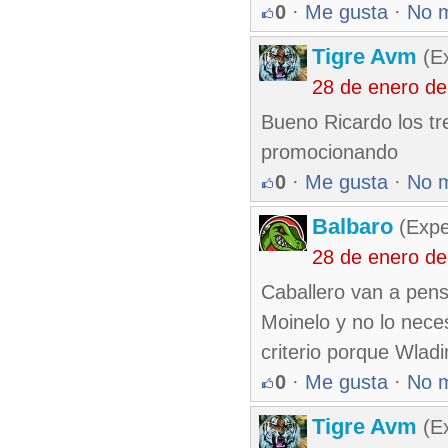
0
·
Me gusta
·
No 
Tigre Avm
(Ex
28 de enero d
Bueno Ricardo los tre
promocionando
0
·
Me gusta
·
No 
Balbaro
(Expe
28 de enero d
Caballero van a pens
Moinelo y no lo nece
criterio porque Wlad
0
·
Me gusta
·
No 
Tigre Avm
(Ex