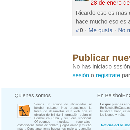
28 de enero d
Ricardo eso es más q
hace mucho eso es a
0
·
Me gusta
·
No 
Publicar nue
No has iniciado sesió
sesión
o
registrate
par
Quienes somos
En BeisbolE
Somos un equipo de aficionados al
Lo que puedes enco
béisbol cubano. Nos propusimos la
En BeisbolEnCuba.co
tarea de desarrollar esta web con el
béisbol cubano, estad
objetivo de brindar información sobre el
los juegos y más...
Béisbol en Cuba y su Serie Nacional.
Ofrecemos noticias, reportajes,
estadísticas, foros de debate, juegos online y mucho
Noticias del béisb
más... Constantemente buscamos mejorar y ampliar