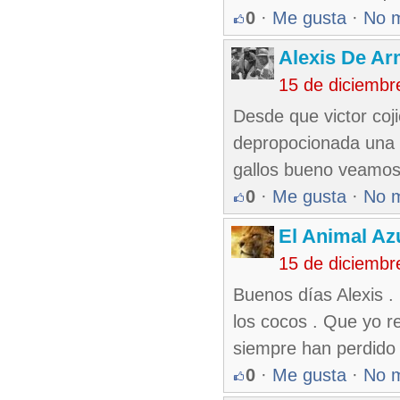
0
·
Me gusta
·
No 
Alexis De A
15 de diciembr
Desde que victor coj
depropocionada una fu
gallos bueno veamos 
0
·
Me gusta
·
No 
El Animal Az
15 de diciembr
Buenos días Alexis .
los cocos . Que yo r
siempre han perdido
0
·
Me gusta
·
No 