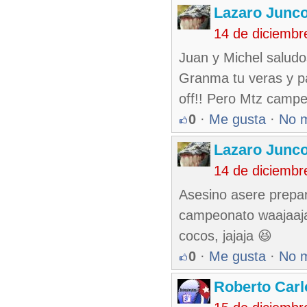
Lazaro Junc
14 de diciembr
Juan y Michel saludo
Granma tu veras y p
off!! Pero Mtz campe
0
·
Me gusta
·
No 
Lazaro Junc
14 de diciembr
Asesino asere prepar
campeonato waajaaja
cocos, jajaja 😆
0
·
Me gusta
·
No 
Roberto Carl