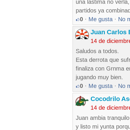
una lastima no verla,
partidos ya combina
0
·
Me gusta
·
No 
Juan Carlos 
14 de diciembr
Saludos a todos.
Esta derrota que sufr
finaliza con Grnma e
jugando muy bien.
0
·
Me gusta
·
No 
Cocodrilo A
14 de diciembr
Juan ambia tranquil
y listo mi yunta por