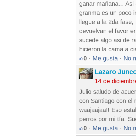
ganar mañana... Asi 
granma es un poco in
llegue a la 2da fase,
devuelvan el favor e
sucede algo asi de r
hicieron la cama a ci
0
·
Me gusta
·
No 
Lazaro Junc
14 de diciembr
Julio saludo de acuer
con Santiago con el r
waajaajaa!! Eso esta
perros por mi tía. Su
0
·
Me gusta
·
No 