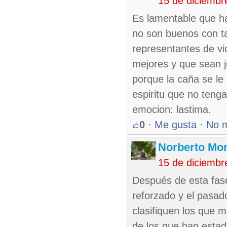
15 de diciembr
Es lamentable que ha
no son buenos con ta
representantes de vi
mejores y que sean j
porque la caña se le 
espiritu que no ten
emocion: lastima.
0
·
Me gusta
·
No 
Norberto Mo
15 de diciembr
Después de esta fase 
reforzado y el pasad
clasifiquen los que me
de los que han estado