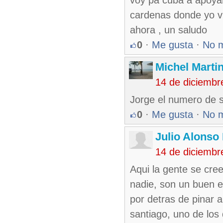
voy pa cuba a apoyar
cardenas donde yo vi
ahora , un saludo
0
·
Me gusta
·
No 
Michel Marti
14 de diciembr
Jorge el numero de su
0
·
Me gusta
·
No 
Julio Alonso
14 de diciembr
Aqui la gente se cre
nadie, son un buen e
por detras de pinar 
santiago, uno de los 