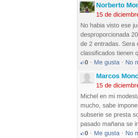
Norberto Mo
15 de diciembr
No habia visto ese ju
desproporcionada 20 
de 2 entradas. Sera 
classificados tienen 
0
·
Me gusta
·
No 
Marcos Mon
15 de diciembr
Michel en mi modesta
mucho, sabe imponer
subserie se presta s
pasado mañana se i
0
·
Me gusta
·
No 