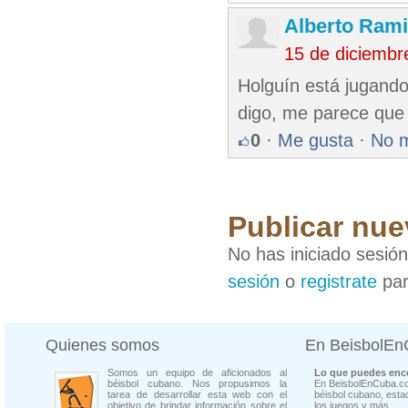
Alberto Rami
15 de diciembr
Holguín está jugando
digo, me parece que 
0
·
Me gusta
·
No 
Publicar nue
No has iniciado sesió
sesión
o
registrate
par
Quienes somos
En BeisbolE
Somos un equipo de aficionados al
Lo que puedes enco
béisbol cubano. Nos propusimos la
En BeisbolEnCuba.co
tarea de desarrollar esta web con el
béisbol cubano, estad
objetivo de brindar información sobre el
los juegos y más...