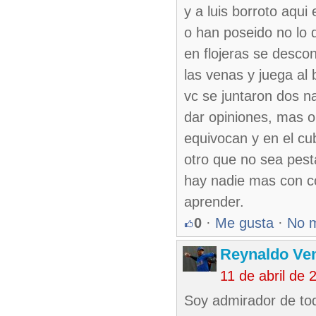
y a luis borroto aqui
o han poseido no lo 
en flojeras se desco
las venas y juega al b
vc se juntaron dos n
dar opiniones, mas o
equivocan y en el cub
otro que no sea pest
hay nadie mas con con
aprender.
0
·
Me gusta
·
No 
Reynaldo Ve
11 de abril de
Soy admirador de tod