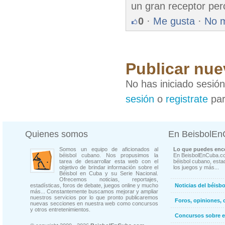
un gran receptor per
0
·
Me gusta
·
No 
Publicar nue
No has iniciado sesió
sesión
o
registrate
par
Quienes somos
En BeisbolE
Somos un equipo de aficionados al
Lo que puedes enco
béisbol cubano. Nos propusimos la
En BeisbolEnCuba.co
tarea de desarrollar esta web con el
béisbol cubano, estad
objetivo de brindar información sobre el
los juegos y más...
Béisbol en Cuba y su Serie Nacional.
Ofrecemos noticias, reportajes,
estadísticas, foros de debate, juegos online y mucho
Noticias del béisb
más... Constantemente buscamos mejorar y ampliar
nuestros servicios por lo que pronto publicaremos
Foros, opiniones, 
nuevas secciones en nuestra web como concursos
y otros entretenimientos.
Concursos sobre e