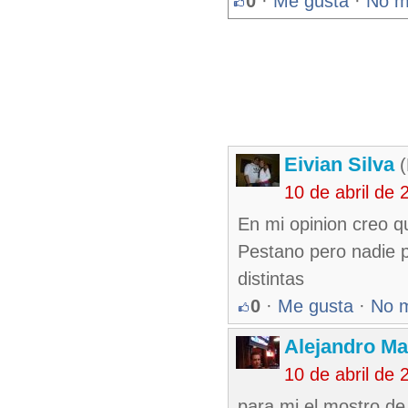
0
·
Me gusta
·
No m
Eivian Silva
10 de abril de
En mi opinion creo q
Pestano pero nadie 
distintas
0
·
Me gusta
·
No 
Alejandro Ma
10 de abril de
para mi el mostro de