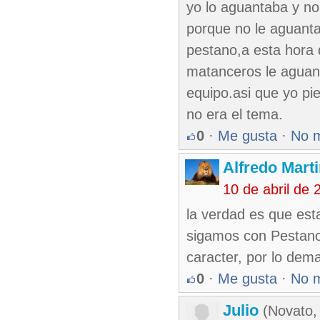
yo lo aguantaba y n
porque no le aguanta
pestano,a esta hora d
matanceros le aguant
equipo.asi que yo p
no era el tema.
0
·
Me gusta
·
No 
Alfredo Marti
10 de abril de
la verdad es que est
sigamos con Pestano
caracter, por lo dem
0
·
Me gusta
·
No 
Julio
(Novato,