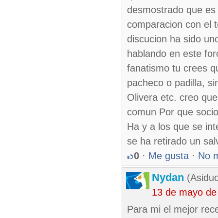
desmostrado que es 
comparacion con el t
discucion ha sido un
hablando en este for
fanatismo tu crees q
pacheco o padilla, s
Olivera etc. creo que
comun Por que socio 
Ha y a los que se int
se ha retirado un sal
0
·
Me gusta
·
No 
Nydan
(Asiduo
13 de mayo de
Para mi el mejor rec