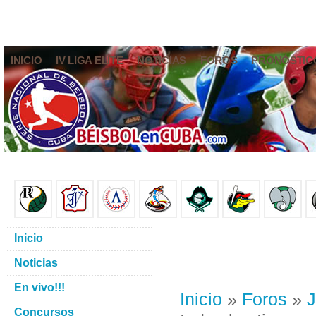
INICIO
IV LIGA ELITE
NOTICIAS
FOROS
PRONÓSTIC
Inicio
Noticias
En vivo!!!
Inicio
»
Foros
»
J
Concursos