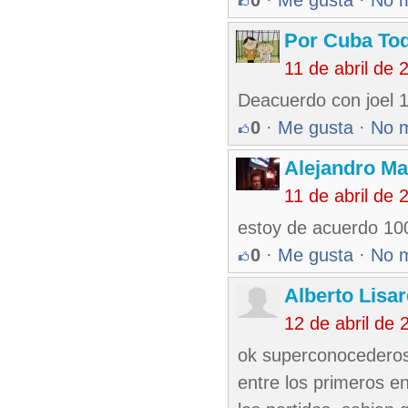
0
·
Me gusta
·
No 
Por Cuba To
11 de abril de
Deacuerdo con joel 1
0
·
Me gusta
·
No 
Alejandro Ma
11 de abril de
estoy de acuerdo 100
0
·
Me gusta
·
No 
Alberto Lisa
12 de abril de
ok superconocederos 
entre los primeros e