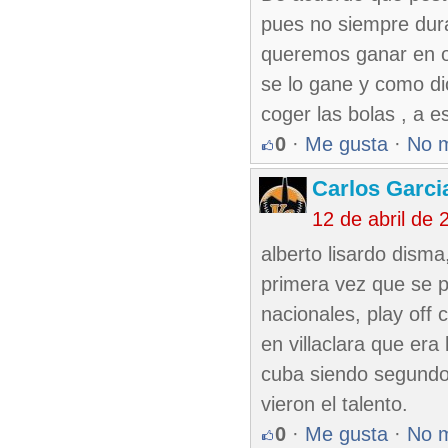
pues no siempre dur
queremos ganar en ot
se lo gane y como dic
coger las bolas , a e
0
·
Me gusta
·
No 
Carlos Garci
12 de abril de
alberto lisardo dism
primera vez que se p
nacionales, play off 
en villaclara que er
cuba siendo segundo c
vieron el talento.
0
·
Me gusta
·
No 