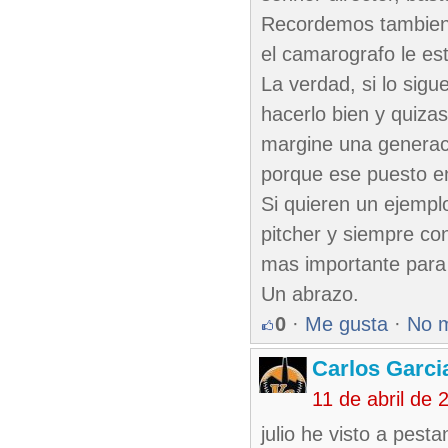
Recordemos tambien l
el camarografo le es
La verdad, si lo sig
hacerlo bien y quiza
margine una generac
porque ese puesto e
Si quieren un ejempl
pitcher y siempre co
mas importante para 
Un abrazo.
0
·
Me gusta
·
No 
Carlos Garci
11 de abril de
julio he visto a pest