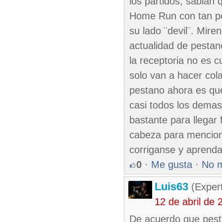
los partidos, sabian
Home Run con tan poc
su lado ¨devil¨. Mir
actualidad de pestan
la receptoria no es c
solo van a hacer cola
pestano ahora es que
casi todos los demas
bastante para llegar
cabeza para menciona
corriganse y aprenda
0
·
Me gusta
·
No 
Luis63
(Expert
12 de abril de
De acuerdo que pesta