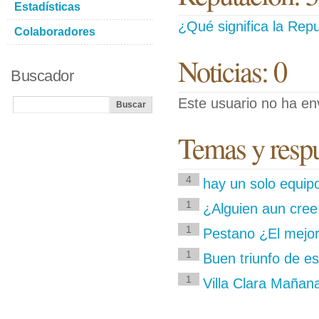
Estadísticas
¿Qué significa la Repu
Colaboradores
Noticias: 0
Buscador
Este usuario no ha env
Temas y respue
4
hay un solo equip
1
¿Alguien aun cree 
1
Pestano ¿El mejor
1
Buen triunfo de es
1
Villa Clara Mañana