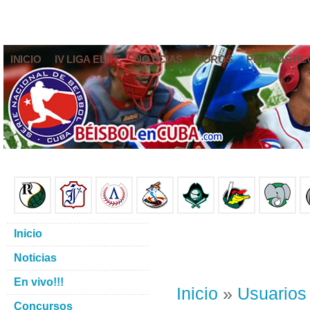
INICIO
IV LIGA ELITE
NOTICIAS
FOROS
PRONÓSTIC
Inicio
Noticias
En vivo!!!
Inicio
»
Usuarios
Concursos