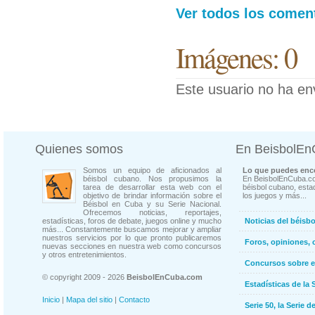
Ver todos los coment
Imágenes: 0
Este usuario no ha en
Quienes somos
En BeisbolE
Somos un equipo de aficionados al
Lo que puedes enco
béisbol cubano. Nos propusimos la
En BeisbolEnCuba.co
tarea de desarrollar esta web con el
béisbol cubano, estad
objetivo de brindar información sobre el
los juegos y más...
Béisbol en Cuba y su Serie Nacional.
Ofrecemos noticias, reportajes,
estadísticas, foros de debate, juegos online y mucho
Noticias del béisb
más... Constantemente buscamos mejorar y ampliar
nuestros servicios por lo que pronto publicaremos
Foros, opiniones, 
nuevas secciones en nuestra web como concursos
y otros entretenimientos.
Concursos sobre e
© copyright 2009 - 2026
BeisbolEnCuba.com
Estadísticas de la 
Inicio
|
Mapa del sitio
|
Contacto
Serie 50, la Serie d