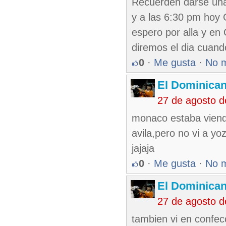
Recuerden darse una 
y a las 6:30 pm hoy G
espero por alla y en 
diremos el dia cuan
0
·
Me gusta
·
No 
El Dominica
27 de agosto 
monaco estaba viendo
avila,pero no vi a yo
jajaja
0
·
Me gusta
·
No 
El Dominica
27 de agosto 
tambien vi en confec