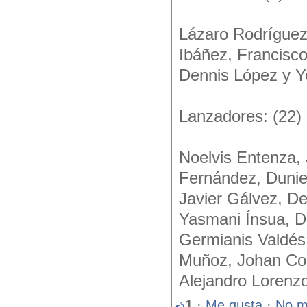
Lázaro Rodríguez,
Ibáñez, Francisco
Dennis López y Y
Lanzadores: (22)
Noelvis Entenza,
Fernández, Duniel
Javier Gálvez, D
Yasmani Ínsua, Da
Germianis Valdés
Muñoz, Johan Co
Alejandro Lorenzo
1
·
Me gusta
·
No m