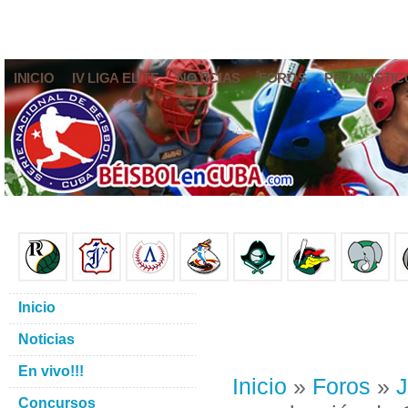
INICIO
IV LIGA ELITE
NOTICIAS
FOROS
PRONÓSTIC
Inicio
Noticias
En vivo!!!
Inicio
»
Foros
»
J
Concursos