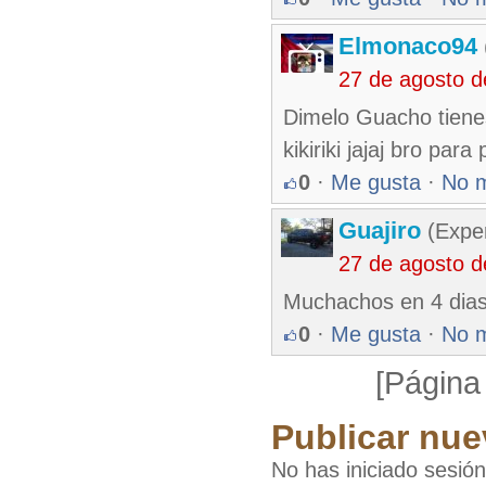
Elmonaco94
27 de agosto 
Dimelo Guacho tienes
kikiriki jajaj bro para
0
·
Me gusta
·
No 
Guajiro
(Exper
27 de agosto 
Muchachos en 4 dias 
0
·
Me gusta
·
No 
[Página
Publicar nue
No has iniciado sesió