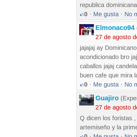
republica dominicana 
0
·
Me gusta
·
No 
Elmonaco94
27 de agosto 
jajajaj ay Dominicano
acondicionado bro jaj
caballos jajaj cande
buen cafe que mira la
0
·
Me gusta
·
No 
Guajiro
(Exper
27 de agosto 
Q dicen los foristas
artemiseño y la prim
0
·
Me gusta
·
No 