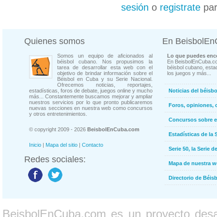
sesión
o
registrate
par
Quienes somos
En BeisbolE
Somos un equipo de aficionados al
Lo que puedes enco
béisbol cubano. Nos propusimos la
En BeisbolEnCuba.co
tarea de desarrollar esta web con el
béisbol cubano, estad
objetivo de brindar información sobre el
los juegos y más...
Béisbol en Cuba y su Serie Nacional.
Ofrecemos noticias, reportajes,
estadísticas, foros de debate, juegos online y mucho
Noticias del béisb
más... Constantemente buscamos mejorar y ampliar
nuestros servicios por lo que pronto publicaremos
Foros, opiniones, 
nuevas secciones en nuestra web como concursos
y otros entretenimientos.
Concursos sobre e
© copyright 2009 - 2026
BeisbolEnCuba.com
Estadísticas de la 
Inicio
|
Mapa del sitio
|
Contacto
Serie 50, la Serie d
Redes sociales:
Mapa de nuestra 
Directorio de Béi
BeisbolEnCuba.com es un proyecto desarr