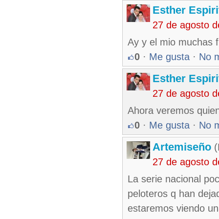
Esther Espir
27 de agosto 
Ay y el mio muchas 
0
·
Me gusta
·
No 
Esther Espir
27 de agosto 
Ahora veremos quien 
0
·
Me gusta
·
No 
Artemiseño
(
27 de agosto 
La serie nacional po
peloteros q han dejad
estaremos viendo una 