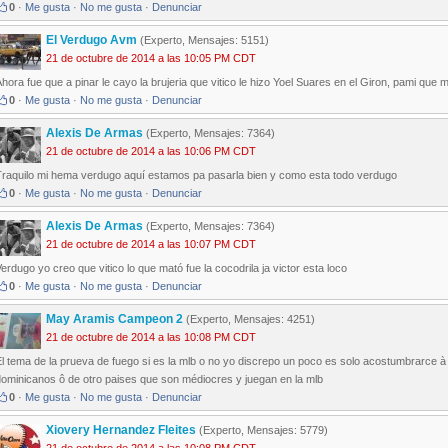
0
·
Me gusta
·
No me gusta
·
Denunciar
El Verdugo Avm
(Experto, Mensajes: 5151)
21 de octubre de 2014 a las 10:05 PM CDT
hora fue que a pinar le cayo la brujeria que vitico le hizo Yoel Suares en el Giron, pami que 
0
·
Me gusta
·
No me gusta
·
Denunciar
Alexis De Armas
(Experto, Mensajes: 7364)
21 de octubre de 2014 a las 10:06 PM CDT
Traquilo mi hema verdugo aquí estamos pa pasarla bien y como esta todo verdugo
0
·
Me gusta
·
No me gusta
·
Denunciar
Alexis De Armas
(Experto, Mensajes: 7364)
21 de octubre de 2014 a las 10:07 PM CDT
erdugo yo creo que vitico lo que mató fue la cocodrila ja victor esta loco
0
·
Me gusta
·
No me gusta
·
Denunciar
May Aramis Campeon 2
(Experto, Mensajes: 4251)
21 de octubre de 2014 a las 10:08 PM CDT
l tema de la prueva de fuego si es la mlb o no yo discrepo un poco es solo acostumbrarce à
dominicanos ô de otro paises que son médiocres y juegan en la mlb
0
·
Me gusta
·
No me gusta
·
Denunciar
Xiovery Hernandez Fleites
(Experto, Mensajes: 5779)