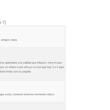
e 7]
 amigos viejos
ores apartados a la calidad que influyen, mira el caso
or un motivo o por otro,yo si creo que hay 3 o 4 aqui
ismo fredy con su yeguita
jugar estoy contento tenemos tremendo relevo