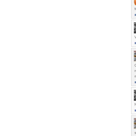
f
V
Q
n
N
s