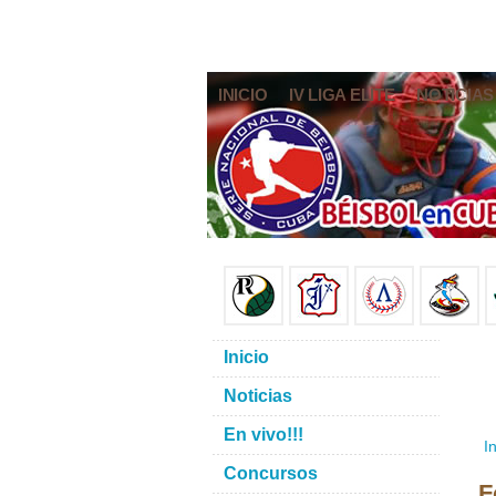
INICIO
IV LIGA ELITE
NOTICIAS
Inicio
Noticias
En vivo!!!
In
Concursos
F