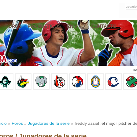
usuario
FOROS
PRONÓSTICOS
EN VIVO
CONTACTO
Ho
icio
»
Foros
»
Jugadores de la serie
» freddy assiel .el mejor pitcher d
oros / Jugadores de la serie