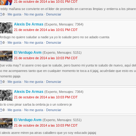
21 de octubre de 2014 a las 10:01 PM CDT
reddy mañana se convierte en el lider de promedio en carreras limpias y entierra a los pin
0
·
Me gusta
·
No me gusta
·
Denunciar
Alexis De Armas
(Experto, Mensajes: 7364)
21 de octubre de 2014 a las 10:01 PM CDT
erdugo no quiere saludar a nadie ya yo lo salude pero no se adado cuenta
0
·
Me gusta
·
No me gusta
·
Denunciar
El Verdugo Avm
(Experto, Mensajes: 5151)
21 de octubre de 2014 a las 10:03 PM CDT
ue vola may? si asere creo que te salude, pero bueno mi yunta te saludo de nuevo, aquí deba
o me acompannes tanto que en cualquier momento te toca a ti jajaj, acuérdate que esto es u
momento jajaja
0
·
Me gusta
·
No me gusta
·
Denunciar
Alexis De Armas
(Experto, Mensajes: 7364)
21 de octubre de 2014 a las 10:03 PM CDT
o lo creo pinar sarba la ombria ja o un sobrero je
0
·
Me gusta
·
No me gusta
·
Denunciar
El Verdugo Avm
(Experto, Mensajes: 5151)
21 de octubre de 2014 a las 10:03 PM CDT
i alexis asere miren pa atras caballero que yo soy educado jajajaj