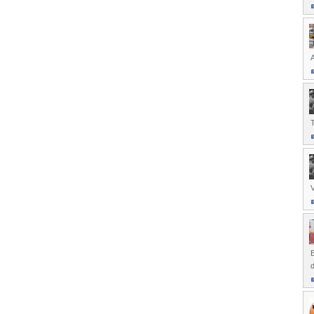
A
V
E