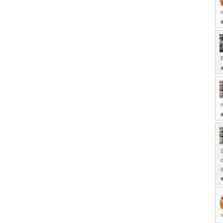
m
D
c
p
v