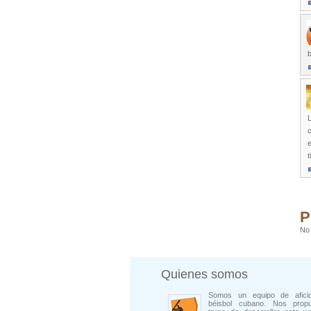
b
L
c
e
t
P
No 
Quienes somos
Somos un equipo de afici
béisbol cubano. Nos prop