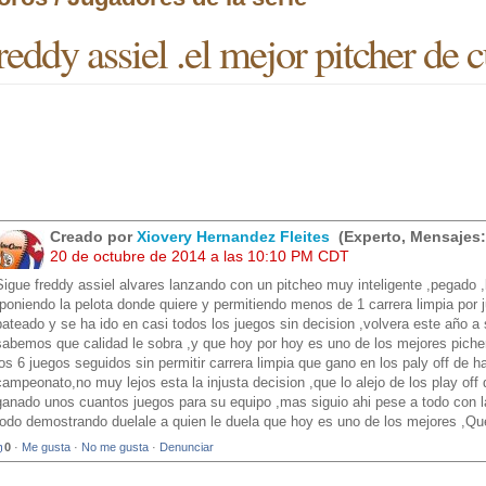
reddy assiel .el mejor pitcher de 
Creado por
Xiovery Hernandez Fleites
(Experto, Mensajes:
20 de octubre de 2014 a las 10:10 PM CDT
Sigue freddy assiel alvares lanzando con un pitcheo muy inteligente ,pegado ,ba
,poniendo la pelota donde quiere y permitiendo menos de 1 carrera limpia por 
bateado y se ha ido en casi todos los juegos sin decision ,volvera este año a
sabemos que calidad le sobra ,y que hoy por hoy es uno de los mejores picher
los 6 juegos seguidos sin permitir carrera limpia que gano en los paly off de h
campeonato,no muy lejos esta la injusta decision ,que lo alejo de los play of
ganado unos cuantos juegos para su equipo ,mas siguio ahi pese a todo con la
todo demostrando duelale a quien le duela que hoy es uno de los mejores ,Qu
0
·
Me gusta
·
No me gusta
·
Denunciar