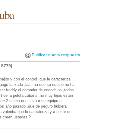
cuba
Publicar nueva respuesta
 5779)
jito y con el control ,que le caracteriza
juego lanzado ,lastima que su equipo no ha
 ser freddy el domador de cocodrilos ,todos
t de la pelota cubana ,no muy lejos estan
ace 2 series que llevo a su equipo al
f del año pasado ,que de seguro hubiera
 valentia que lo caracteriza y a pesar de
e creen ustedes ?