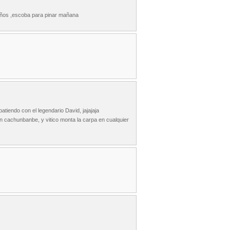
areños ,escoba para pinar mañana
tiendo con el legendario David, jajajaja
n cachunbanbe, y vitico monta la carpa en cualquier