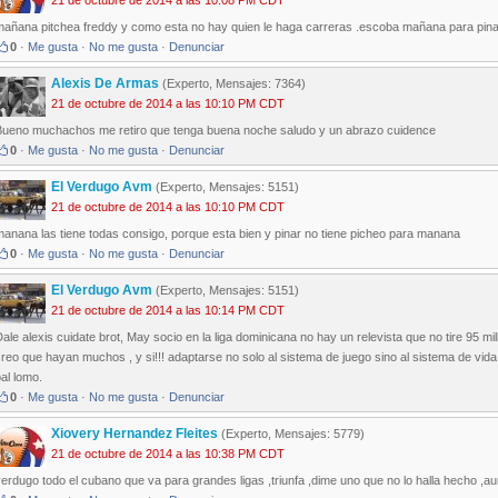
21 de octubre de 2014 a las 10:08 PM CDT
mañana pitchea freddy y como esta no hay quien le haga carreras .escoba mañana para pin
0
·
Me gusta
·
No me gusta
·
Denunciar
Alexis De Armas
(Experto, Mensajes: 7364)
21 de octubre de 2014 a las 10:10 PM CDT
Bueno muchachos me retiro que tenga buena noche saludo y un abrazo cuidence
0
·
Me gusta
·
No me gusta
·
Denunciar
El Verdugo Avm
(Experto, Mensajes: 5151)
21 de octubre de 2014 a las 10:10 PM CDT
anana las tiene todas consigo, porque esta bien y pinar no tiene picheo para manana
0
·
Me gusta
·
No me gusta
·
Denunciar
El Verdugo Avm
(Experto, Mensajes: 5151)
21 de octubre de 2014 a las 10:14 PM CDT
ale alexis cuidate brot, May socio en la liga dominicana no hay un relevista que no tire 95 m
reo que hayan muchos , y si!!! adaptarse no solo al sistema de juego sino al sistema de vida,
al lomo.
0
·
Me gusta
·
No me gusta
·
Denunciar
Xiovery Hernandez Fleites
(Experto, Mensajes: 5779)
21 de octubre de 2014 a las 10:38 PM CDT
erdugo todo el cubano que va para grandes ligas ,triunfa ,dime uno que no lo halla hecho ,a