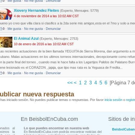
0
·
Me gusta
·
No me gusta
·
Denunciar
Xiovery Hernandez Fleites
(Experto, Mensajes: 5779)
4 de noviembre de 2014 a las 10:02 AM CST
ueno yo creo que villa clara si clasifics a la 2da serie mis amigos,esta en el 7mo y solo a med
0
·
Me gusta
·
No me gusta
·
Denunciar
El Animal Azul
(Experto, Mensajes: 2753)
10 de enero de 2016 a las 10:02 AM CST
as recientes actuaciones de la bien llamada YEGUITA de Sierra Morena, dan argumento a mi 
ubano. Malas actuaciones en los ultimos torneos internacionales, decepcionante como refuer
n la parte final del torneo , cuando mas le hace falta a los Lagartijos Palidos de Palatano Bu
iene lesionado es el CORAZON , jajaja, que tipo mas rata es la Yeguasa de Fredita...
0
·
Me gusta
·
No me gusta
·
Denunciar
<<
<
1
2
3
4
5
6
[Página 7 d
ublicar nueva respuesta
has iniciado sesión. No puedes publicar temas o respuestas. Por favor
inicia sesión
o
regist
En BeisbolEnCuba.com
Sitios de i
onados al
Lo que puedes encontrar en nuestra web
BeisbolCuban
usimos la
En BeisbolEnCuba.com podrás encontrar noticias del