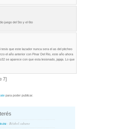
io juego del 5to y el 6to
tesis que este lazador nunca sera el as del pitcheo
zo el año anterior con Pinar Del Rio, este año ahora
rro32 se aparece con que esta lesionado, jajaja. Lo que
e 7]
rate
para poder publicar.
nterés
- Béisbol cubano
o.cu