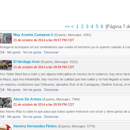
<<
<
1
2
3
4
5
6
[Página 7 d
May Aramis Campeon 2
(Experto, Mensajes: 4251)
21 de octubre de 2014 a las 09:57 PM CDT
Verduga te acompano en tus sentimientos que vuelta mi hermano ya no quieres saludar à Los
0
·
Me gusta
·
No me gusta
·
Denunciar
El Verdugo Avm
(Experto, Mensajes: 5151)
21 de octubre de 2014 a las 09:59 PM CDT
ero Yader Marti iba a subir y por alguna indisciplina en mexico no lo subieron, hay otros fact
e Maya, aqui era imbateable, hay muchos de calidad que han salido y no han llegado a nada p
con mejores condiciones que Odisamer, ejemplos Ruiz el de Camaguey, Vladimir Garcia, el m
0
·
Me gusta
·
No me gusta
·
Denunciar
Alexis De Armas
(Experto, Mensajes: 7364)
21 de octubre de 2014 a las 09:59 PM CDT
Haci mismo May tu sabe lo que pasa que todos quiere motrarse con victor y tiene ganas de 
0
·
Me gusta
·
No me gusta
·
Denunciar
Xiovery Hernandez Fleites
(Experto, Mensajes: 5779)