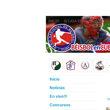
INICIO
IV LIGA ELITE
NOTICIAS
Inicio
Noticias
En vivo!!!
In
Concursos
F