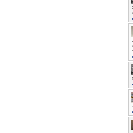
E
e
J