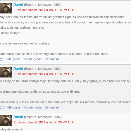
David
(Experto, Mensajes: 9682)
21 de octubre de 2014 a las 08:14 PM CDT
ay decir que ha tenido suerte en las grandes ligas es una consideracion floja hermanito.
hi no hay suerte, ahi hay preparacion. es una liga 300 veces mas rigurosa que la cubana. sin c
ultura, de tus codigos, etc, etc.
 el tipo lo logro.
o que demuestra eso es lo contrario.
emuestra que alla ni el ni casi ninguno se motiva a buscar un buen resultado
0
·
Me gusta
·
No me gusta
·
Denunciar
David
(Experto, Mensajes: 9682)
21 de octubre de 2014 a las 08:16 PM CDT
o estoy de acuerdo contigo May, si freddy ama su cuba y su yeguita, pues claro que hay qu
s digno que algunos prefieran otras cosas que el dinero.
pero reitero que los numeros en cuba cada vez dejan de ser menos medidor pues el desenca
0
·
Me gusta
·
No me gusta
·
Denunciar
David
(Experto, Mensajes: 9682)
21 de octubre de 2014 a las 08:20 PM CDT
estoy de acuerdo.