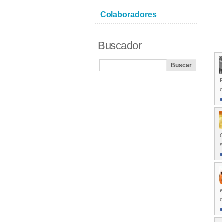
Colaboradores
Buscador
o
O
s
e
q