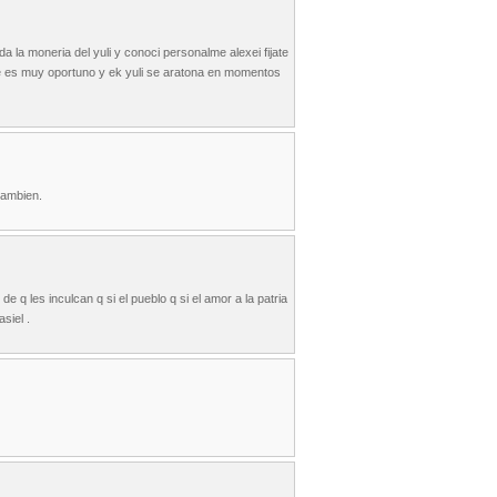
a la moneria del yuli y conoci personalme alexei fijate
e es muy oportuno y ek yuli se aratona en momentos
tambien.
 q les inculcan q si el pueblo q si el amor a la patria
siel .