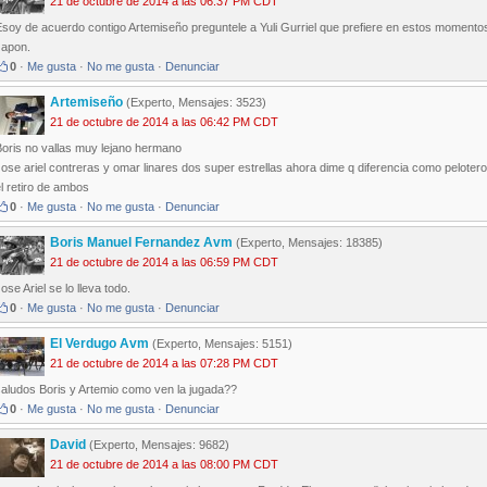
21 de octubre de 2014 a las 06:37 PM CDT
soy de acuerdo contigo Artemiseño preguntele a Yuli Gurriel que prefiere en estos momentos
Japon.
0
·
Me gusta
·
No me gusta
·
Denunciar
Artemiseño
(Experto, Mensajes: 3523)
21 de octubre de 2014 a las 06:42 PM CDT
Boris no vallas muy lejano hermano
Jose ariel contreras y omar linares dos super estrellas ahora dime q diferencia como pelot
l retiro de ambos
0
·
Me gusta
·
No me gusta
·
Denunciar
Boris Manuel Fernandez Avm
(Experto, Mensajes: 18385)
21 de octubre de 2014 a las 06:59 PM CDT
ose Ariel se lo lleva todo.
0
·
Me gusta
·
No me gusta
·
Denunciar
El Verdugo Avm
(Experto, Mensajes: 5151)
21 de octubre de 2014 a las 07:28 PM CDT
saludos Boris y Artemio como ven la jugada??
0
·
Me gusta
·
No me gusta
·
Denunciar
David
(Experto, Mensajes: 9682)
21 de octubre de 2014 a las 08:00 PM CDT