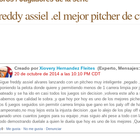
reddy assiel .el mejor pitcher de 
Creado por
Xiovery Hernandez Fleites
(Experto, Mensajes:
20 de octubre de 2014 a las 10:10 PM CDT
Sigue freddy assiel alvares lanzando con un pitcheo muy inteligente ,pegado ,ba
,poniendo la pelota donde quiere y permitiendo menos de 1 carrera limpia por 
bateado y se ha ido en casi todos los juegos sin decision ,volvera este año a
sabemos que calidad le sobra ,y que hoy por hoy es uno de los mejores picher
los 6 juegos seguidos sin permitir carrera limpia que gano en los paly off de h
campeonato,no muy lejos esta la injusta decision ,que lo alejo de los play of
ganado unos cuantos juegos para su equipo ,mas siguio ahi pese a todo con la
todo demostrando duelale a quien le duela que hoy es uno de los mejores ,Qu
0
·
Me gusta
·
No me gusta
·
Denunciar