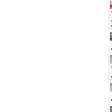
b
c
O
M
,
P