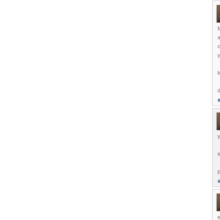
M
a
c
y
l
d
y
e