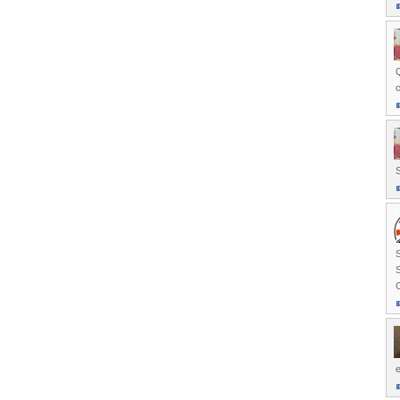
Q
c
S