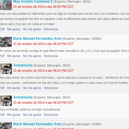
May Aramis Campeon 2
(Experto, Mensajes: 4251)
21 de octubre de 2014 a las 06:05 PM CDT
oris son dos peloteros diferentes pero te digo la verdad para mi los dos son estelares con tod
que turnos ocupaban los dos en equipos cuba la diferencia que puede que gane alexei es qu
laves pero hoy por en cuba es el mejor
0
·
Me gusta
·
No me gusta
·
Denunciar
Boris Manuel Fernandez Avm
(Experto, Mensajes: 18385)
21 de octubre de 2014 a las 06:20 PM CDT
k estoy de acuerdo contigo lo que Alexei mas versatil ss 2b y cf y creo que ha jugado 3era 
0
·
Me gusta
·
No me gusta
·
Denunciar
Artemiseño
(Experto, Mensajes: 3523)
21 de octubre de 2014 a las 06:31 PM CDT
ay aqui estoy en contra tuyo hermano , asere aqui lp q cuenta es el cash , olvidense de eso de
 eso es cuento , odrizamer se fue de cuba y a lo mejor quiere a cuba mas q el mismo freddy a
0
·
Me gusta
·
No me gusta
·
Denunciar
Artemiseño
(Experto, Mensajes: 3523)
21 de octubre de 2014 a las 06:32 PM CDT
ara mi freddy asiel es el mejor actualmente .
0
·
Me gusta
·
No me gusta
·
Denunciar
Boris Manuel Fernandez Avm
(Experto, Mensajes: 18385)