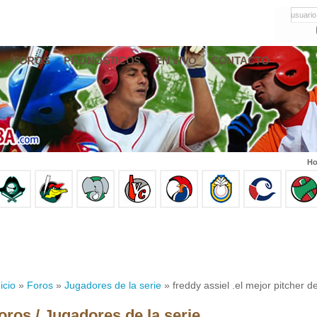
usuario
FOROS
PRONÓSTICOS
EN VIVO
CONTACTO
Ho
icio
»
Foros
»
Jugadores de la serie
» freddy assiel .el mejor pitcher d
oros / Jugadores de la serie