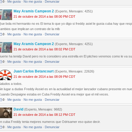
0
·
Me gusta
·
No me gusta
·
Denunciar
May Aramis Campeon 2
(Experto, Mensajes: 4251)
21 de octubre de 2014 a las 08:00 PM CDT
ue bola mi hermanito no es El tema lo que yo digo si freddy asiel le gusta cuba hay que re
ambios que implican un contrato de la mlb
0
·
Me gusta
·
No me gusta
·
Denunciar
May Aramis Campeon 2
(Experto, Mensajes: 4251)
21 de octubre de 2014 a las 08:02 PM CDT
Suerte ha tenidp David pero no lo considero una estrella en El pitcheo veremos como le va 
0
·
Me gusta
·
No me gusta
·
Denunciar
Juan Carlos Betancourt
(Experto, Mensajes: 22626)
21 de octubre de 2014 a las 08:09 PM CDT
Saludos a todos.
in lugar a dudas Freddy Assiel es en la actualidad el mejor lanzador cubano presente en nues
Cuando Despaigne estaba en Cuba Freddy Assiel era mejor que el mil veces.
0
·
Me gusta
·
No me gusta
·
Denunciar
David
(Experto, Mensajes: 9682)
21 de octubre de 2014 a las 08:12 PM CDT
en cuba Freddy tenia mejores numeros que Odrisamer eso quise decir.
0
·
Me gusta
·
No me gusta
·
Denunciar