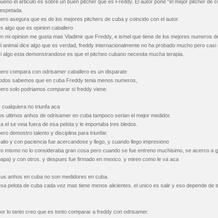
ueno el articulo es sobre un buen pitcher que es Freddy. El autor pone "el mejor pitcher de
respetada.
ero asegura que es de los mejores pitchers de cuba y coincido con el autor.
s algo que es opinion caballero
en mi opinion me gusta mas Vladimir que Freddy, e ismel que tiene de los mejores numeros 
l animal dice algo que es verdad, freddy internacionalmente no ha probado mucho pero casi
si algo esta demonstrandose es que el pitcheo cubano necesita mucha terapia.
pero compara con odrisamer caballero es un disparate
todos sabemos que en cuba Freddy tenia menos numeros,
pero solo podriamos comparar si freddy viene.
 cualquiera no triunfa aca
los ultimos anhos de odrisamer en cuba tampoco serian el mejor medidor.
a el se veia fuera de esa pelota y le importaba tres bledos.
ero demostro talento y disciplina para triunfar.
alio y con paciencia fue acercandose y llego, y cuando llego impresiono
yo mismo no lo consideraba gran cosa pero cuando se fue entreno muchisimo, se acerco a 
papa) y con otros. y despues fue firmado en mexico. y miren como le va aca
sus anhos en cuba no son medidores en cuba.
esa pelota de cuba cada vez mas tiene menos alicientes. el unico es salir y eso depende de
or lo tanto creo que es tonto comparar a freddy con odrisamer.