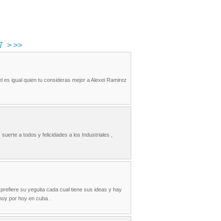
7
>
>>
es igual quien tu consideras mejor a Alexei Ramirez
uerte a todos y felicidades a los Industriales ,
prefiere su yeguita cada cual tiene sus ideas y hay
hoy por hoy en cuba .