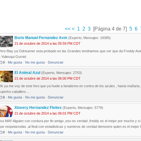
<<
<
1
2
3
[Página 4 de 7]
5
6
Boris Manuel Fernandez Avm
(Experto, Mensajes: 18385)
21 de octubre de 2014 a las 05:59 PM CDT
Pero May ya Odrisamer esta probado en las Grandes tendriamos que ver que da Freddy Asiel 
 Yuliesqui Gurriel.
0
·
Me gusta
·
No me gusta
·
Denunciar
El Animal Azul
(Experto, Mensajes: 2753)
21 de octubre de 2014 a las 06:00 PM CDT
k ya me voy de este foro que ya huele a fanatismo en contra de los azules , hasta mañana , s
uperko caballero ...
0
·
Me gusta
·
No me gusta
·
Denunciar
Xiovery Hernandez Fleites
(Experto, Mensajes: 5779)
21 de octubre de 2014 a las 06:01 PM CDT
so MAY Alguien con cordura por fin amigo ,eso es verdad ,freddy es el mejor por mucho y si 
ue respetarselas ,al final con estadisticas y numeros de verdad demostre quien es el mejor 
0
·
Me gusta
·
No me gusta
·
Denunciar