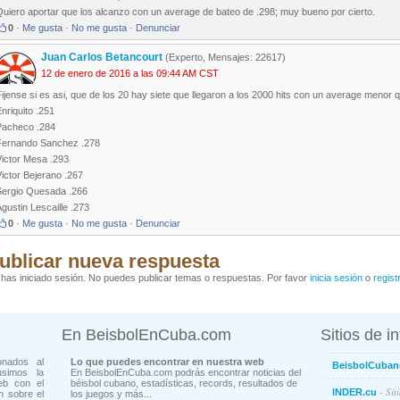
uiero aportar que los alcanzo con un average de bateo de .298; muy bueno por cierto.
0
·
Me gusta
·
No me gusta
·
Denunciar
Juan Carlos Betancourt
(Experto, Mensajes: 22617)
12 de enero de 2016 a las 09:44 AM CST
ijense si es asi, que de los 20 hay siete que llegaron a los 2000 hits con un average menor qu
nriquito .251
Pacheco .284
Fernando Sanchez .278
Victor Mesa .293
ictor Bejerano .267
Sergio Quesada .266
gustin Lescaille .273
0
·
Me gusta
·
No me gusta
·
Denunciar
ublicar nueva respuesta
has iniciado sesión. No puedes publicar temas o respuestas. Por favor
inicia sesión
o
regist
En BeisbolEnCuba.com
Sitios de i
onados al
Lo que puedes encontrar en nuestra web
BeisbolCuban
usimos la
En BeisbolEnCuba.com podrás encontrar noticias del
eb con el
béisbol cubano, estadísticas, records, resultados de
- Sit
INDER.cu
n sobre el
los juegos y más...