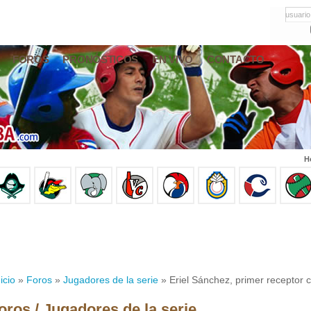
usuario
FOROS
PRONÓSTICOS
EN VIVO
CONTACTO
H
icio
»
Foros
»
Jugadores de la serie
» Eriel Sánchez, primer receptor c
oros / Jugadores de la serie