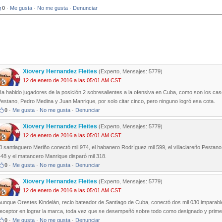
0
·
Me gusta
·
No me gusta
·
Denunciar
Xiovery Hernandez Fleites
(Experto, Mensajes: 5779)
12 de enero de 2016 a las 05:01 AM CST
a habido jugadores de la posición 2 sobresalientes a la ofensiva en Cuba, como son los cas
estano, Pedro Medina y Juan Manrique, por solo citar cinco, pero ninguno logró esa cota.
0
·
Me gusta
·
No me gusta
·
Denunciar
Xiovery Hernandez Fleites
(Experto, Mensajes: 5779)
12 de enero de 2016 a las 05:01 AM CST
l santiaguero Meriño conectó mil 974, el habanero Rodríguez mil 599, el villaclareño Pestano 
48 y el matancero Manrique disparó mil 318.
0
·
Me gusta
·
No me gusta
·
Denunciar
Xiovery Hernandez Fleites
(Experto, Mensajes: 5779)
12 de enero de 2016 a las 05:01 AM CST
Aunque Orestes Kindelán, recio bateador de Santiago de Cuba, conectó dos mil 030 imparabl
eceptor en lograr la marca, toda vez que se desempeñó sobre todo como designado y primera
0
·
Me gusta
·
No me gusta
·
Denunciar