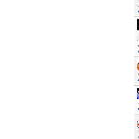
d
q
e
s
S
F