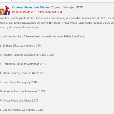
Xiovery Hernandez Fleites
(Experto, Mensajes: 5779)
12 de enero de 2016 a las 05:02 AM CST
ánchez, exintegrante de las selecciones nacionales, se convirtió en diciembre de 2015 en el
uperar las 10 participaciones de Michel Enríquez, Víctor Mesa (siete como jugador y tres 
ctivo y dos en rol de estratega).
 continuación, los 10 bateadores con más hits en el béisbol de Cuba:
.1- Enrique Díaz La Habana 2 378.
.2- Antonio Pacheco Santiago de Cuba 2 356.
.3- Fernando Sánchez Matanzas 2 215.
4- Omar Linares Pinar del Río 2 195.
.5- Luis Ulacia Camagüey 2 183.
.6- Wilfredo Sánchez Matanzas 2 174.
7- Víctor Mesa Villa Clara 2 171.
.8- Lázaro Vargas La Habana 2 132.