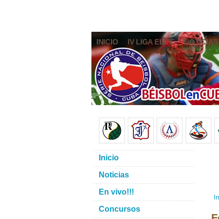
INICIO
IV LIGA ELITE
NOTICIAS
Inicio
Noticias
En vivo!!!
In
Concursos
F