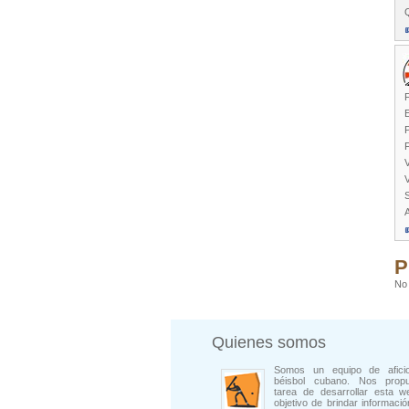
Q
F
E
V
A
P
No 
Quienes somos
Somos un equipo de afici
béisbol cubano. Nos prop
tarea de desarrollar esta w
objetivo de brindar informació