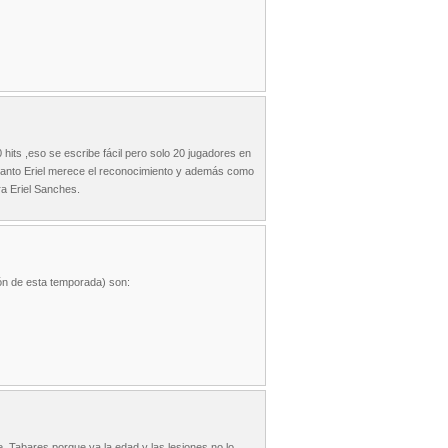
hits ,eso se escribe fácil pero solo 20 jugadores en
r tanto Eriel merece el reconocimiento y además como
ra Eriel Sanches.
ión de esta temporada) son:
e, Tabares porque ya la edad y las lesiones no lo