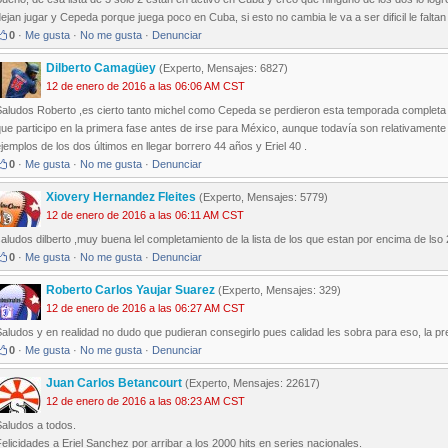
ejan jugar y Cepeda porque juega poco en Cuba, si esto no cambia le va a ser dificil le falt
0
·
Me gusta
·
No me gusta
·
Denunciar
Dilberto Camagüey
(Experto, Mensajes: 6827)
12 de enero de 2016 a las 06:06 AM CST
Saludos Roberto ,es cierto tanto michel como Cepeda se perdieron esta temporada completa 
ue participo en la primera fase antes de irse para México, aunque todavía son relativament
jemplos de los dos últimos en llegar borrero 44 años y Eriel 40 .
0
·
Me gusta
·
No me gusta
·
Denunciar
Xiovery Hernandez Fleites
(Experto, Mensajes: 5779)
12 de enero de 2016 a las 06:11 AM CST
aludos dilberto ,muy buena lel completamiento de la lista de los que estan por encima de lso
0
·
Me gusta
·
No me gusta
·
Denunciar
Roberto Carlos Yaujar Suarez
(Experto, Mensajes: 329)
12 de enero de 2016 a las 06:27 AM CST
aludos y en realidad no dudo que pudieran consegirlo pues calidad les sobra para eso, la pr
0
·
Me gusta
·
No me gusta
·
Denunciar
Juan Carlos Betancourt
(Experto, Mensajes: 22617)
12 de enero de 2016 a las 08:23 AM CST
Saludos a todos.
elicidades a Eriel Sanchez por arribar a los 2000 hits en series nacionales.