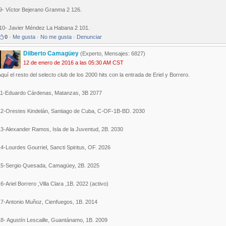
.9- Víctor Bejerano Granma 2 126.
.10- Javier Méndez La Habana 2 101.
0
·
Me gusta
·
No me gusta
·
Denunciar
Dilberto Camagüey
(Experto, Mensajes: 6827)
12 de enero de 2016 a las 05:30 AM CST
quí el resto del selecto club de los 2000 hits con la entrada de Eriel y Borrero.
11-Eduardo Cárdenas, Matanzas, 3B 2077
12-Orestes Kindelán, Santiago de Cuba, C-OF-1B-BD. 2030
13-Alexander Ramos, Isla de la Juventud, 2B. 2030
4-Lourdes Gourriel, Sancti Spiritus, OF. 2026
15-Sergio Quesada, Camagüey, 2B. 2025
6-Ariel Borrero ,Villa Clara ,1B. 2022 (activo)
17-Antonio Muñoz, Cienfuegos, 1B. 2014
18- Agustín Lescaille, Guantánamo, 1B. 2009