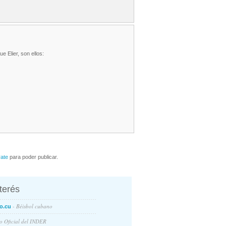
e Elier, son ellos:
rate
para poder publicar.
nterés
- Béisbol cubano
o.cu
io Oficial del INDER