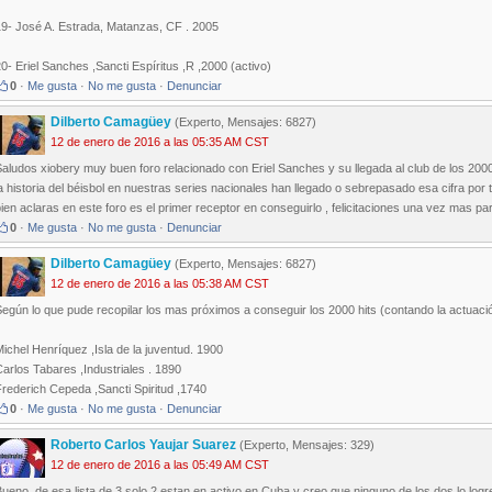
19- José A. Estrada, Matanzas, CF . 2005
0- Eriel Sanches ,Sancti Espíritus ,R ,2000 (activo)
0
·
Me gusta
·
No me gusta
·
Denunciar
Dilberto Camagüey
(Experto, Mensajes: 6827)
12 de enero de 2016 a las 05:35 AM CST
aludos xiobery muy buen foro relacionado con Eriel Sanches y su llegada al club de los 2000 
a historia del béisbol en nuestras series nacionales han llegado o sebrepasado esa cifra po
ien aclaras en este foro es el primer receptor en conseguirlo , felicitaciones una vez mas pa
0
·
Me gusta
·
No me gusta
·
Denunciar
Dilberto Camagüey
(Experto, Mensajes: 6827)
12 de enero de 2016 a las 05:38 AM CST
egún lo que pude recopilar los mas próximos a conseguir los 2000 hits (contando la actuac
ichel Henríquez ,Isla de la juventud. 1900
arlos Tabares ,Industriales . 1890
rederich Cepeda ,Sancti Spiritud ,1740
0
·
Me gusta
·
No me gusta
·
Denunciar
Roberto Carlos Yaujar Suarez
(Experto, Mensajes: 329)
12 de enero de 2016 a las 05:49 AM CST
ueno, de esa lista de 3 solo 2 estan en activo en Cuba y creo que ninguno de los dos lo logr