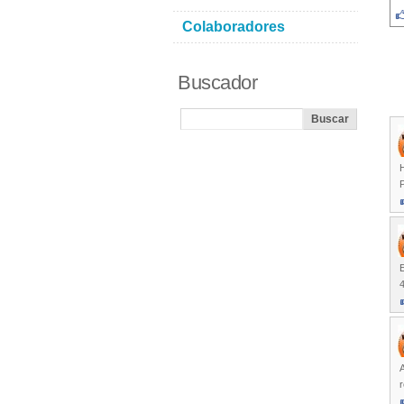
Colaboradores
Buscador
H
P
E
4
r