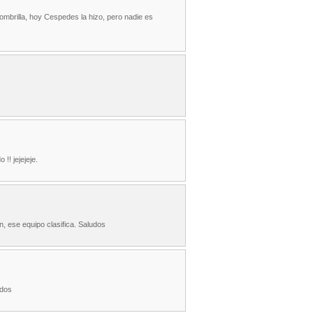
mbrilla, hoy Cespedes la hizo, pero nadie es
!! jejejeje.
, ese equipo clasifica. Saludos
udos