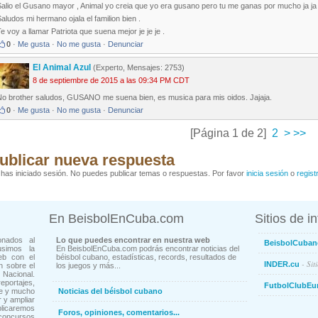
alio el Gusano mayor , Animal yo creia que yo era gusano pero tu me ganas por mucho ja ja j
aludos mi hermano ojala el familion bien .
e voy a llamar Patriota que suena mejor je je je .
0
·
Me gusta
·
No me gusta
·
Denunciar
El Animal Azul
(Experto, Mensajes: 2753)
8 de septiembre de 2015 a las 09:34 PM CDT
No brother saludos, GUSANO me suena bien, es musica para mis oidos. Jajaja.
0
·
Me gusta
·
No me gusta
·
Denunciar
[Página 1 de 2]
2
>
>>
ublicar nueva respuesta
has iniciado sesión. No puedes publicar temas o respuestas. Por favor
inicia sesión
o
regist
En BeisbolEnCuba.com
Sitios de i
onados al
Lo que puedes encontrar en nuestra web
BeisbolCuban
usimos la
En BeisbolEnCuba.com podrás encontrar noticias del
eb con el
béisbol cubano, estadísticas, records, resultados de
- Sit
INDER.cu
n sobre el
los juegos y más...
Nacional.
ortajes,
FutbolClubEu
ne y mucho
Noticias del béisbol cubano
 y ampliar
blicaremos
Foros, opiniones, comentarios...
concursos