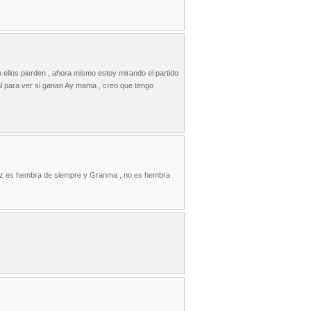
n ellos pierden , ahora mismo estoy mirando el partido
al para ver si ganan Ay mama , creo que tengo
tz es hembra de siempre y Granma , no es hembra