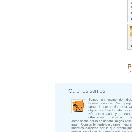
S
S
T
P
No 
Quienes somos
Somos un equipo de afici
béisbol cubano. Nos prop
tarea de desarrollar esta w
objetivo de brindar informació
Béisbol en Cuba y su Serie 
Ofrecemos noticias, rep
estadísticas, foros de debate, juegos onli
más... Constantemente buscamos mejorar
nuestros servicios por lo que pronto pu
nuevas secciones en nuestra web como 