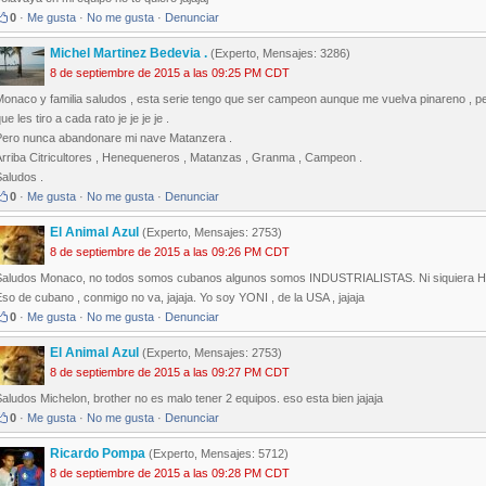
0
·
Me gusta
·
No me gusta
·
Denunciar
Michel Martinez Bedevia .
(Experto, Mensajes: 3286)
8 de septiembre de 2015 a las 09:25 PM CDT
Monaco y familia saludos , esta serie tengo que ser campeon aunque me vuelva pinareno , pe
ue les tiro a cada rato je je je je .
Pero nunca abandonare mi nave Matanzera .
Arriba Citricultores , Henequeneros , Matanzas , Granma , Campeon .
aludos .
0
·
Me gusta
·
No me gusta
·
Denunciar
El Animal Azul
(Experto, Mensajes: 2753)
8 de septiembre de 2015 a las 09:26 PM CDT
Saludos Monaco, no todos somos cubanos algunos somos INDUSTRIALISTAS. Ni siquiera 
so de cubano , conmigo no va, jajaja. Yo soy YONI , de la USA , jajaja
0
·
Me gusta
·
No me gusta
·
Denunciar
El Animal Azul
(Experto, Mensajes: 2753)
8 de septiembre de 2015 a las 09:27 PM CDT
aludos Michelon, brother no es malo tener 2 equipos. eso esta bien jajaja
0
·
Me gusta
·
No me gusta
·
Denunciar
Ricardo Pompa
(Experto, Mensajes: 5712)
8 de septiembre de 2015 a las 09:28 PM CDT