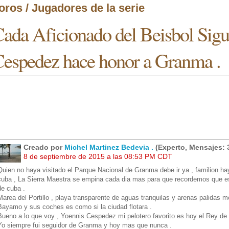
oros / Jugadores de la serie
ada Aficionado del Beisbol Sigu
espedez hace honor a Granma .
Creado por
Michel Martinez Bedevia .
(Experto, Mensajes: 
8 de septiembre de 2015 a las 08:53 PM CDT
Quien no haya visitado el Parque Nacional de Granma debe ir ya , familion hay 
cuba , La Sierra Maestra se empina cada dia mas para que recordemos que ese 
de cuba .
Marea del Portillo , playa transparente de aguas tranquilas y arenas palidas 
Bayamo y sus coches es como si la ciudad flotara .
Bueno a lo que voy , Yoennis Cespedez mi pelotero favorito es hoy el Rey de
Yo siempre fui seguidor de Granma y hoy mas que nunca .