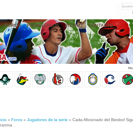
usuario
FOROS
PRONÓSTICOS
EN VIVO
CONTACTO
Ho
icio
»
Foros
»
Jugadores de la serie
» Cada Aficionado del Beisbol Si
ranma .