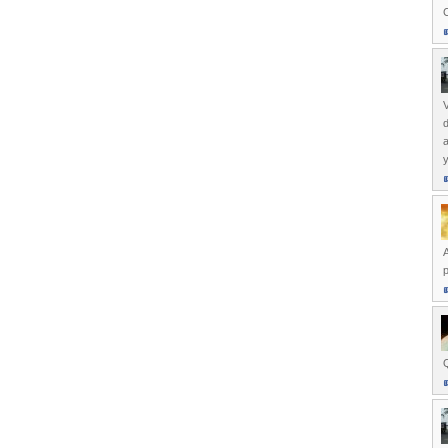
C
V
d
y
p
Q