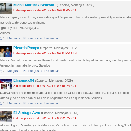
Michel Martinez Bedevia .
(Experto, Mensajes: 3286)
8 de septiembre de 2015 a las 09:08 PM CDT
aludos tigre y ricardo , oye no sabia que Cespedes tubo un dia malo , pero el tipo esta acaba
na revista de deportes en ingles .
igre soy puro Alazan ja ja ja .
aludos .
0
·
Me gusta
·
No me gusta
·
Denunciar
Ricardo Pompa
(Experto, Mensajes: 5712)
8 de septiembre de 2015 a las 09:11 PM CDT
aludos Michel, con las bases llenas hit al medio, mal note de la pelota pero ahy se bloquea de 
erreno, inmaginaba lo otro. Saludos
0
·
Me gusta
·
No me gusta
·
Denunciar
Elmonaco94
(Experto, Mensajes: 6429)
8 de septiembre de 2015 a las 09:16 PM CDT
ajaaj ya Michel ni el mismo sabe a que equipo le va jajaj candelaaa pero una cosa si les d
abeza y no se tiren tan duro con el regionalismo ese que tienen.Saludos.
0
·
Me gusta
·
No me gusta
·
Denunciar
El Verdugo Avm
(Experto, Mensajes: 5151)
8 de septiembre de 2015 a las 09:22 PM CDT
aludos Tigre, Ricardo, y el tio Monaco, Michel no te enteraste del nko que te dieron hoy,"las tun
olavaya en mi equipo no te quiero jajajaj