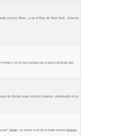
ndo con los Mets , y es el Rey de New York , lo lei en
frente y no lo hizo la bola fue a parra al fondo del
igo sean de donde sean somos cubanos ,metesenlo en la
as" jajajja, no seras tu el de la mala suerte jajajajaj