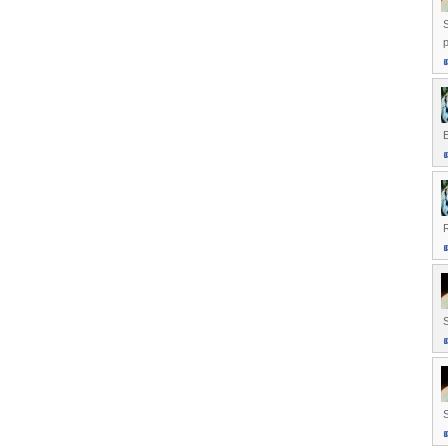
p
E
R
S
S