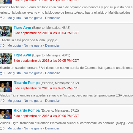
8 de septiembre de 2015 a las 09:02 PM CDT
Saludos Michelson, Sears recibido en la plaza de bayamo con honores y por su puesto con so
erfecto, la bola se levanto y no la bloqueo de frente ..Anoto hasta el arbitro. Mal dia.saludos
0
·
Me gusta
·
No me gusta
·
Denunciar
Tigre Avm
(Experto, Mensajes: 4843)
8 de septiembre de 2015 a las 09:04 PM CDT
l Miche la está poniendo buena ! jejejeje.
0
·
Me gusta
·
No me gusta
·
Denunciar
Tigre Avm
(Experto, Mensajes: 4843)
8 de septiembre de 2015 a las 09:05 PM CDT
icardo un saludo hermano ! Ahi tienes un nuevo parcial de Granma, hás ganado un aficionado 
0
·
Me gusta
·
No me gusta
·
Denunciar
Ricardo Pompa
(Experto, Mensajes: 5712)
8 de septiembre de 2015 a las 09:05 PM CDT
aludos Tigre, empieza a quedar se vacio el Victoria, pero aun es temprano para ESA desicion
0
·
Me gusta
·
No me gusta
·
Denunciar
Ricardo Pompa
(Experto, Mensajes: 5712)
8 de septiembre de 2015 a las 09:06 PM CDT
aludos Tigre, tremendo aficionado Bienvenido Michel al establomde los caballos, jajajajj. Sal
0
·
Me gusta
·
No me gusta
·
Denunciar