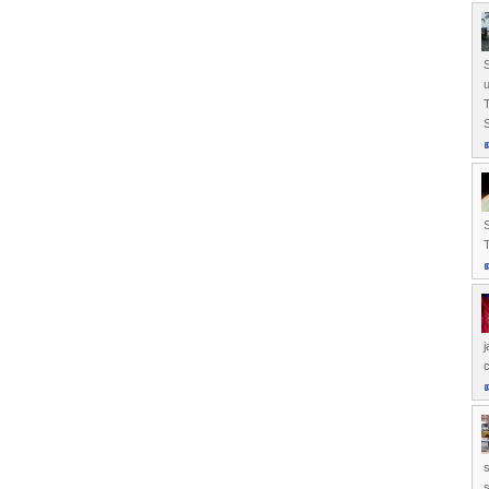
S
u
T
S
S
T
j
c
s
s