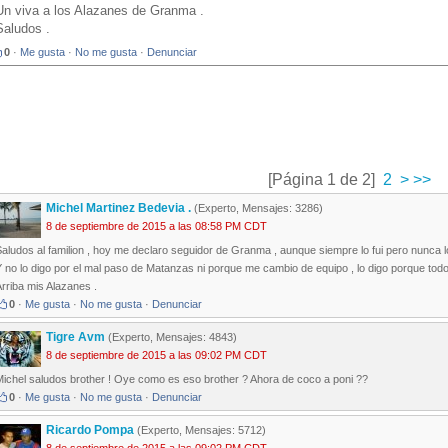
Un viva a los Alazanes de Granma .
Saludos .
0
·
Me gusta
·
No me gusta
·
Denunciar
[Página 1 de 2]
2
>
>>
Michel Martinez Bedevia .
(Experto, Mensajes: 3286)
8 de septiembre de 2015 a las 08:58 PM CDT
aludos al familion , hoy me declaro seguidor de Granma , aunque siempre lo fui pero nunca lo
 no lo digo por el mal paso de Matanzas ni porque me cambio de equipo , lo digo porque to
rriba mis Alazanes .
0
·
Me gusta
·
No me gusta
·
Denunciar
Tigre Avm
(Experto, Mensajes: 4843)
8 de septiembre de 2015 a las 09:02 PM CDT
Michel saludos brother ! Oye como es eso brother ? Ahora de coco a poni ??
0
·
Me gusta
·
No me gusta
·
Denunciar
Ricardo Pompa
(Experto, Mensajes: 5712)