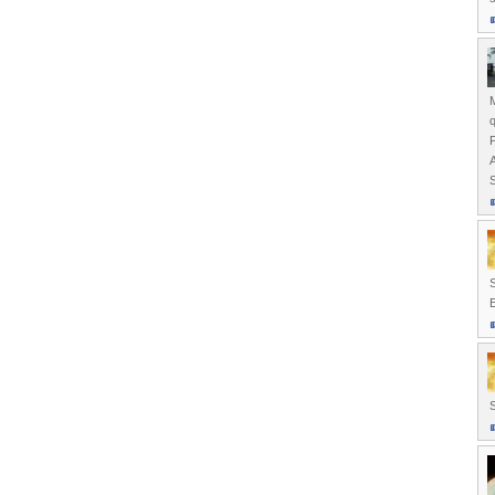
q
S
E
S