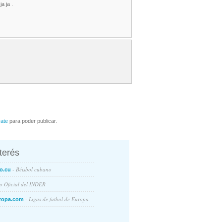
a ja .
rate
para poder publicar.
nterés
- Béisbol cubano
o.cu
io Oficial del INDER
- Ligas de futbol de Europa
ropa.com