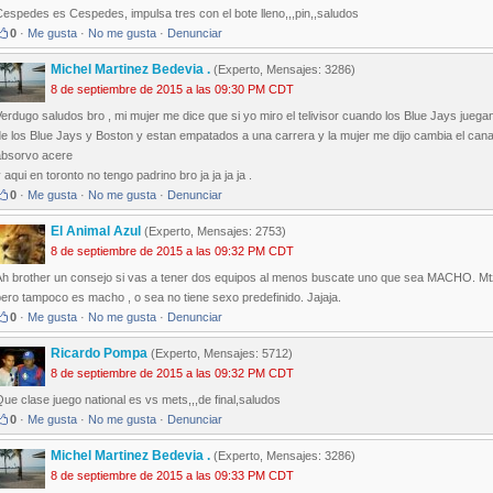
espedes es Cespedes, impulsa tres con el bote lleno,,,pin,,saludos
0
·
Me gusta
·
No me gusta
·
Denunciar
Michel Martinez Bedevia .
(Experto, Mensajes: 3286)
8 de septiembre de 2015 a las 09:30 PM CDT
erdugo saludos bro , mi mujer me dice que si yo miro el telivisor cuando los Blue Jays juega
e los Blue Jays y Boston y estan empatados a una carrera y la mujer me dijo cambia el can
absorvo acere
 aqui en toronto no tengo padrino bro ja ja ja ja .
0
·
Me gusta
·
No me gusta
·
Denunciar
El Animal Azul
(Experto, Mensajes: 2753)
8 de septiembre de 2015 a las 09:32 PM CDT
Ah brother un consejo si vas a tener dos equipos al menos buscate uno que sea MACHO. M
ero tampoco es macho , o sea no tiene sexo predefinido. Jajaja.
0
·
Me gusta
·
No me gusta
·
Denunciar
Ricardo Pompa
(Experto, Mensajes: 5712)
8 de septiembre de 2015 a las 09:32 PM CDT
ue clase juego national es vs mets,,,de final,saludos
0
·
Me gusta
·
No me gusta
·
Denunciar
Michel Martinez Bedevia .
(Experto, Mensajes: 3286)
8 de septiembre de 2015 a las 09:33 PM CDT