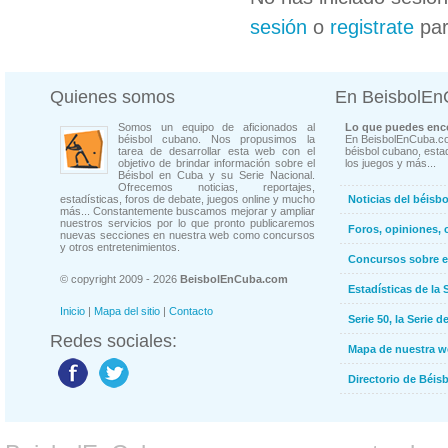
sesión
o
registrate
par
Quienes somos
En BeisbolE
Somos un equipo de aficionados al
Lo que puedes enco
béisbol cubano. Nos propusimos la
En BeisbolEnCuba.co
tarea de desarrollar esta web con el
béisbol cubano, estad
objetivo de brindar información sobre el
los juegos y más...
Béisbol en Cuba y su Serie Nacional.
Ofrecemos noticias, reportajes,
estadísticas, foros de debate, juegos online y mucho
Noticias del béisb
más... Constantemente buscamos mejorar y ampliar
nuestros servicios por lo que pronto publicaremos
Foros, opiniones, 
nuevas secciones en nuestra web como concursos
y otros entretenimientos.
Concursos sobre e
© copyright 2009 - 2026
BeisbolEnCuba.com
Estadísticas de la 
Inicio
|
Mapa del sitio
|
Contacto
Serie 50, la Serie d
Redes sociales:
Mapa de nuestra 
Directorio de Béi