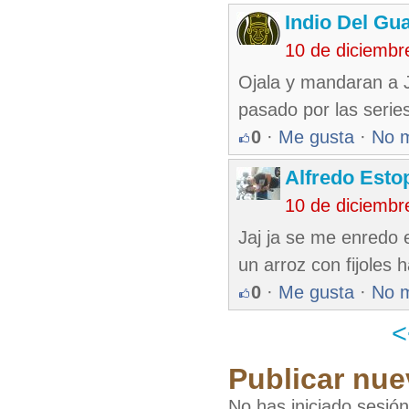
Indio Del Gu
10 de diciembr
Ojala y mandaran a J
pasado por las serie
0
·
Me gusta
·
No 
Alfredo Esto
10 de diciembr
Jaj ja se me enredo 
un arroz con fijoles 
0
·
Me gusta
·
No 
Publicar nue
No has iniciado sesió