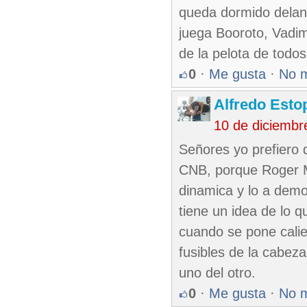
queda dormido delant
juega Booroto, Vadim
de la pelota de todos
0
·
Me gusta
·
No 
Alfredo Esto
10 de diciembr
Señores yo prefiero q
CNB, porque Roger M
dinamica y lo a demo
tiene un idea de lo q
cuando se pone calie
fusibles de la cabeza
uno del otro.
0
·
Me gusta
·
No 