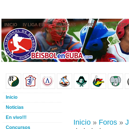
INICIO
IV LIGA ELITE
NOTICIAS
FOROS
PRONÓSTIC
Inicio
Noticias
En vivo!!!
Inicio
»
Foros
»
J
Concursos