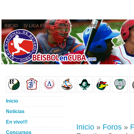
INICIO
IV LIGA ELITE
NOTICIAS
FOROS
PRONÓSTIC
Inicio
Noticias
En vivo!!!
Inicio
»
Foros
»
F
Concursos