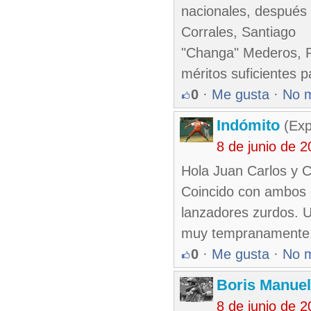
nacionales, después 
Corrales, Santiago
"Changa" Mederos, P
méritos suficientes p
0
·
Me gusta
·
No 
Indómito
(Exp
8 de junio de 
Hola Juan Carlos y 
Coincido con ambos 
lanzadores zurdos. Uf
muy tempranamente
0
·
Me gusta
·
No 
Boris Manue
8 de junio de 