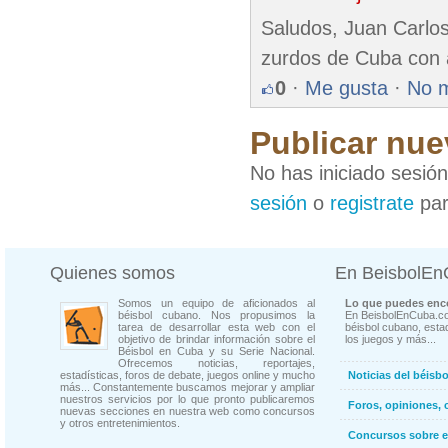
Saludos, Juan Carlos
zurdos de Cuba con 
0
·
Me gusta
·
No 
Publicar nue
No has iniciado sesió
sesión
o
registrate
par
Quienes somos
En BeisbolE
Somos un equipo de aficionados al
Lo que puedes enco
béisbol cubano. Nos propusimos la
En BeisbolEnCuba.co
tarea de desarrollar esta web con el
béisbol cubano, estad
objetivo de brindar información sobre el
los juegos y más...
Béisbol en Cuba y su Serie Nacional.
Ofrecemos noticias, reportajes,
estadísticas, foros de debate, juegos online y mucho
Noticias del béisb
más... Constantemente buscamos mejorar y ampliar
nuestros servicios por lo que pronto publicaremos
Foros, opiniones, 
nuevas secciones en nuestra web como concursos
y otros entretenimientos.
Concursos sobre e