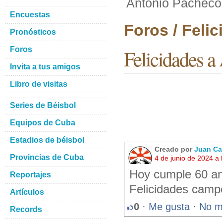
Antonio Pacheco
Encuestas
Foros / Feli
Pronósticos
Foros
Felicidades a
Invita a tus amigos
Libro de visitas
Series de Béisbol
Equipos de Cuba
Estadios de béisbol
Creado por
Juan Ca
Provincias de Cuba
4 de junio de 2024 a
Hoy cumple 60 an
Reportajes
Felicidades camp
Artículos
0
·
Me gusta
·
No m
Records