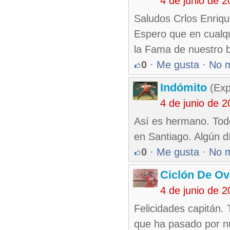
4 de junio de 
Saludos Crlos Enriqu
Espero que en cualqu
la Fama de nuestro b
0
·
Me gusta
·
No 
Indómito
(Exp
4 de junio de 
Así es hermano. Tod
en Santiago. Algún dí
0
·
Me gusta
·
No 
Ciclón De O
4 de junio de 
Felicidades capitán.
que ha pasado por n