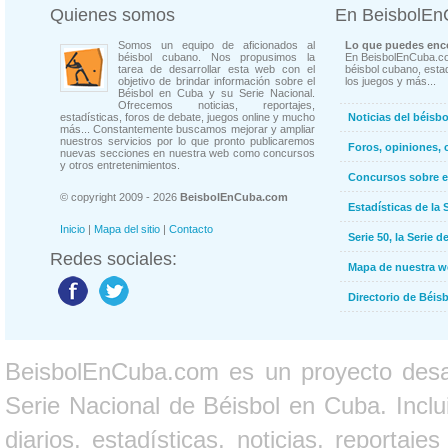
Quienes somos
En BeisbolE
Somos un equipo de aficionados al
Lo que puedes enco
béisbol cubano. Nos propusimos la
En BeisbolEnCuba.co
tarea de desarrollar esta web con el
béisbol cubano, estad
objetivo de brindar información sobre el
los juegos y más...
Béisbol en Cuba y su Serie Nacional.
Ofrecemos noticias, reportajes,
estadísticas, foros de debate, juegos online y mucho
Noticias del béisb
más... Constantemente buscamos mejorar y ampliar
nuestros servicios por lo que pronto publicaremos
Foros, opiniones, 
nuevas secciones en nuestra web como concursos
y otros entretenimientos.
Concursos sobre e
© copyright 2009 - 2026
BeisbolEnCuba.com
Estadísticas de la 
Inicio
|
Mapa del sitio
|
Contacto
Serie 50, la Serie d
Redes sociales:
Mapa de nuestra 
Directorio de Béi
BeisbolEnCuba.com es un proyecto desarr
Serie Nacional de Béisbol en Cuba. Inclui
diarios, estadísticas, noticias, report