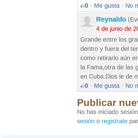
0
·
Me gusta
·
No 
Reynaldo
(Eve
4 de junio de 
Grande entre los gra
dentro y fuera del te
como retirarlo aún e
la Fama,otra de las 
en Cuba.Dios le de 
0
·
Me gusta
·
No 
Publicar nue
No has iniciado sesió
sesión
o
registrate
par