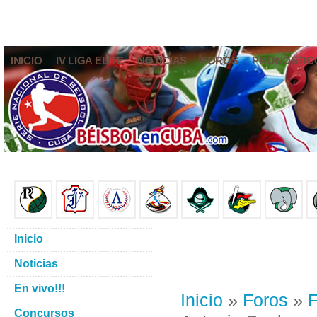
INICIO
IV LIGA ELITE
NOTICIAS
FOROS
PRONÓSTIC
Inicio
Noticias
En vivo!!!
Inicio
»
Foros
»
F
Concursos