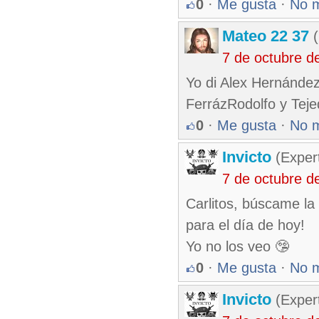
0
·
Me gusta
·
No 
Mateo 22 37
(
7 de octubre d
Yo di Alex Hernánde
FerrázRodolfo y Tej
0
·
Me gusta
·
No 
Invicto
(Exper
7 de octubre d
Carlitos, búscame l
para el día de hoy!
Yo no los veo 🤥
0
·
Me gusta
·
No 
Invicto
(Exper