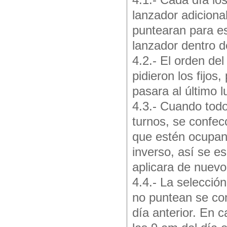
4.1.- Cada día lo
lanzador adiciona
puntearan para e
lanzador dentro d
4.2.- El orden del
pidieron los fijos
pasara al último 
4.3.- Cuando todo
turnos, se confec
que estén ocupan
inverso, así se e
aplicara de nuevo 
4.4.- La selecció
no puntean se com
día anterior. En 