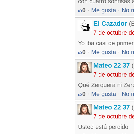
con cuatro sonrisas 
0
·
Me gusta
·
No 
El Cazador
(E
7 de octubre d
Yo iba casi de primer
0
·
Me gusta
·
No 
Mateo 22 37
(
7 de octubre d
Qué Zerquera ni Ze
0
·
Me gusta
·
No 
Mateo 22 37
(
7 de octubre d
Usted está perdido