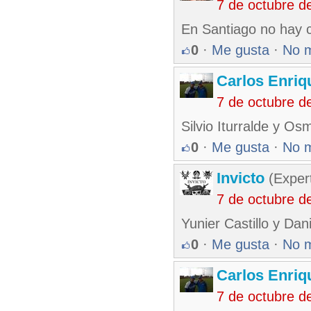
7 de octubre d
En Santiago no hay c
0
·
Me gusta
·
No 
Carlos Enriq
7 de octubre d
Silvio Iturralde y Os
0
·
Me gusta
·
No 
Invicto
(Exper
7 de octubre d
Yunier Castillo y Dan
0
·
Me gusta
·
No 
Carlos Enriq
7 de octubre d