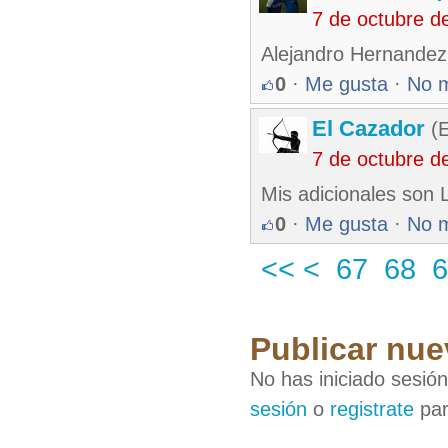
7 de octubre d
Alejandro Hernandez
0
·
Me gusta
·
No 
El Cazador
(E
7 de octubre d
Mis adicionales son
0
·
Me gusta
·
No 
<<
<
67
68
6
Publicar nue
No has iniciado sesió
sesión
o
registrate
par