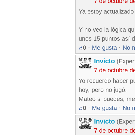
7 de octubre d
Ya estoy actualizado 
Y no veo la lógica q
unos 15 puntos así de
0
·
Me gusta
·
No 
Invicto
(Exper
7 de octubre d
Yo recuerdo haber pu
hoy, pero no jugó.
Mateo si puedes, me 
0
·
Me gusta
·
No 
Invicto
(Exper
7 de octubre d