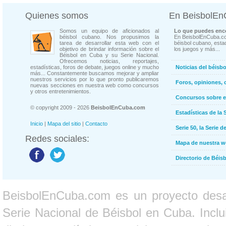
Quienes somos
En BeisbolE
Somos un equipo de aficionados al
Lo que puedes enco
béisbol cubano. Nos propusimos la
En BeisbolEnCuba.co
tarea de desarrollar esta web con el
béisbol cubano, estad
objetivo de brindar información sobre el
los juegos y más...
Béisbol en Cuba y su Serie Nacional.
Ofrecemos noticias, reportajes,
estadísticas, foros de debate, juegos online y mucho
Noticias del béisb
más... Constantemente buscamos mejorar y ampliar
nuestros servicios por lo que pronto publicaremos
Foros, opiniones, 
nuevas secciones en nuestra web como concursos
y otros entretenimientos.
Concursos sobre e
© copyright 2009 - 2026
BeisbolEnCuba.com
Estadísticas de la 
Inicio
|
Mapa del sitio
|
Contacto
Serie 50, la Serie d
Redes sociales:
Mapa de nuestra 
Directorio de Béi
BeisbolEnCuba.com es un proyecto desarr
Serie Nacional de Béisbol en Cuba. Inclui