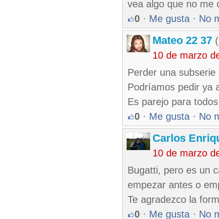
vea algo que no me c
0
·
Me gusta
·
No 
Mateo 22 37
(
10 de marzo d
Perder una subserie 
Podríamos pedir ya 
Es parejo para todos
0
·
Me gusta
·
No 
Carlos Enriq
10 de marzo d
Bugatti, pero es un c
empezar antes o em
Te agradezco la form
0
·
Me gusta
·
No 