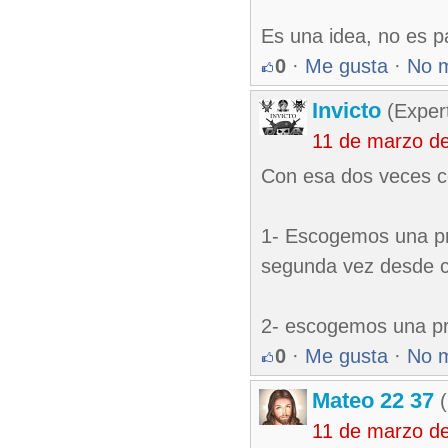
Es una idea, no es p
0
·
Me gusta
·
No 
Invicto
(Exper
11 de marzo d
Con esa dos veces 
1- Escogemos una pr
segunda vez desde 
2- escogemos una pr
0
·
Me gusta
·
No 
Mateo 22 37
(
11 de marzo d