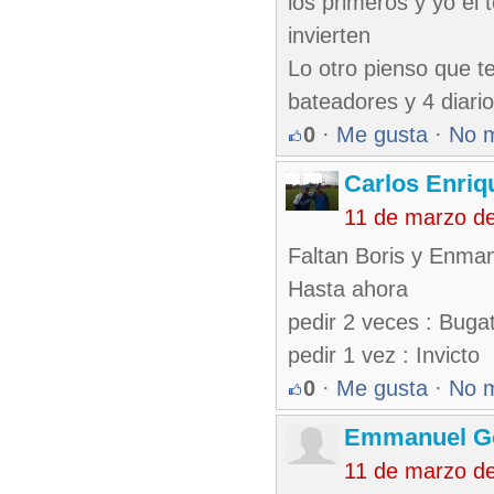
los primeros y yo el
invierten
Lo otro pienso que t
bateadores y 4 diario
0
·
Me gusta
·
No 
Carlos Enriq
11 de marzo d
Faltan Boris y Enman
Hasta ahora
pedir 2 veces : Bugat
pedir 1 vez : Invicto
0
·
Me gusta
·
No 
Emmanuel G
11 de marzo d