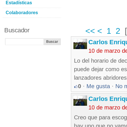
Estadísticas
Colaboradores
<<
<
1
2
Buscador
Carlos Enriq
10 de marzo d
Lo del horario de dec
puede dejar como est
lanzadores abridores
0
·
Me gusta
·
No 
Carlos Enriq
10 de marzo d
Creo que para escog
hay uno que no vamos