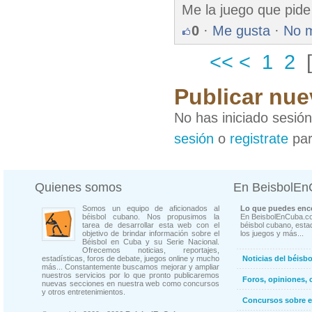
Me la juego que pide
0
·
Me gusta
·
No 
<<
<
1
2
Publicar nue
No has iniciado sesió
sesión
o
registrate
par
Quienes somos
En BeisbolE
Somos un equipo de aficionados al
Lo que puedes enco
béisbol cubano. Nos propusimos la
En BeisbolEnCuba.co
tarea de desarrollar esta web con el
béisbol cubano, estad
objetivo de brindar información sobre el
los juegos y más...
Béisbol en Cuba y su Serie Nacional.
Ofrecemos noticias, reportajes,
estadísticas, foros de debate, juegos online y mucho
Noticias del béisb
más... Constantemente buscamos mejorar y ampliar
nuestros servicios por lo que pronto publicaremos
Foros, opiniones, 
nuevas secciones en nuestra web como concursos
y otros entretenimientos.
Concursos sobre e