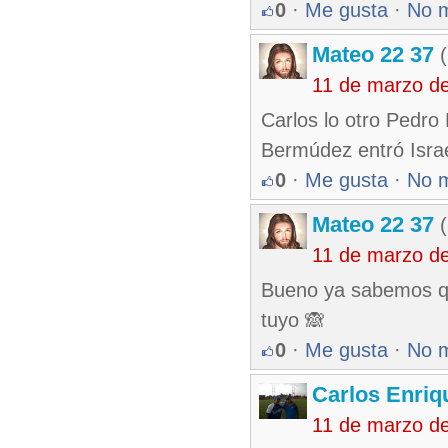
0
·
Me gusta
·
No 
Mateo 22 37
(
11 de marzo d
Carlos lo otro Pedro 
Bermúdez entró Isra
0
·
Me gusta
·
No 
Mateo 22 37
(
11 de marzo d
Bueno ya sabemos que
tuyo 🙈
0
·
Me gusta
·
No 
Carlos Enriq
11 de marzo d