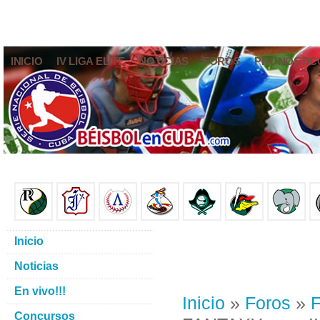
INICIO
IV LIGA ELITE
NOTICIAS
FOROS
PRONÓSTIC
Inicio
Noticias
En vivo!!!
Inicio
»
Foros
»
F
Concursos