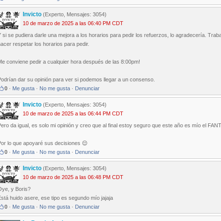
Invicto
(Experto, Mensajes: 3054)
10 de marzo de 2025 a las 06:40 PM CDT
 si se pudiera darle una mejora a los horarios para pedir los refuerzos, lo agradecería. Traba
acer respetar los horarios para pedir.
Me conviene pedir a cualquier hora después de las 8:00pm!
odrían dar su opinión para ver si podemos llegar a un consenso.
0
·
Me gusta
·
No me gusta
·
Denunciar
Invicto
(Experto, Mensajes: 3054)
10 de marzo de 2025 a las 06:44 PM CDT
ero da igual, es solo mi opinión y creo que al final estoy seguro que este año es mío el FA
Por lo que apoyaré sus decisiones 😌
0
·
Me gusta
·
No me gusta
·
Denunciar
Invicto
(Experto, Mensajes: 3054)
10 de marzo de 2025 a las 06:48 PM CDT
Oye, y Boris?
stá huido asere, ese tipo es segundo mío jajaja
0
·
Me gusta
·
No me gusta
·
Denunciar