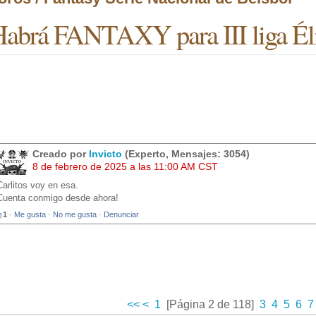
abrá FANTAXY para III liga Éli
Creado por
Invicto
(Experto, Mensajes: 3054)
8 de febrero de 2025 a las 11:00 AM CST
Carlitos voy en esa.
Cuenta conmigo desde ahora!
1
·
Me gusta
·
No me gusta
·
Denunciar
<<
<
1
[Página 2 de 118]
3
4
5
6
7