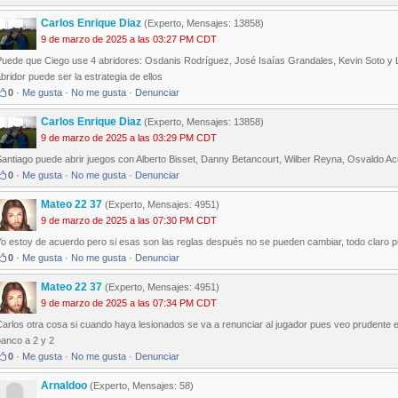
Carlos Enrique Diaz
(Experto, Mensajes: 13858)
9 de marzo de 2025 a las 03:27 PM CDT
Puede que Ciego use 4 abridores: Osdanis Rodríguez, José Isaías Grandales, Kevin Soto y L
bridor puede ser la estrategia de ellos
0
·
Me gusta
·
No me gusta
·
Denunciar
Carlos Enrique Diaz
(Experto, Mensajes: 13858)
9 de marzo de 2025 a las 03:29 PM CDT
Santiago puede abrir juegos con Alberto Bisset, Danny Betancourt, Wilber Reyna, Osvaldo A
0
·
Me gusta
·
No me gusta
·
Denunciar
Mateo 22 37
(Experto, Mensajes: 4951)
9 de marzo de 2025 a las 07:30 PM CDT
Yo estoy de acuerdo pero si esas son las reglas después no se pueden cambiar, todo claro p
0
·
Me gusta
·
No me gusta
·
Denunciar
Mateo 22 37
(Experto, Mensajes: 4951)
9 de marzo de 2025 a las 07:34 PM CDT
arlos otra cosa si cuando haya lesionados se va a renunciar al jugador pues veo prudente 
banco a 2 y 2
0
·
Me gusta
·
No me gusta
·
Denunciar
Arnaldoo
(Experto, Mensajes: 58)