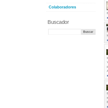
Colaboradores
Buscador
I
Y
p
A
E