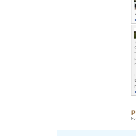
I
"
p
n
P
5
p
P
No 