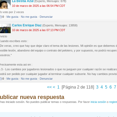
La Bestia Azul
(Experto, Mensajes: 678)
10 de marzo de 2025 a las 06:54 PM CDT
Yo voto por 2 veces
0
·
Me gusta
·
No me gusta
·
Denunciar
Carlos Enrique Diaz
(Experto, Mensajes: 13858)
10 de marzo de 2025 a las 07:13 PM CDT
nvicto
Cuando escribes esto :
De veras, creo que hay que dejar claro el tema de las lesiones. Mi opinión es que debemos 
osible lesión, abandono del equipo o contrato del pelotero, y por supuesto, no podrá recuper
osotros."
recisamente esta asi en :
.3.- Los cambios por jugadores lesionados o que no jueguen por cualquier razón se realizar
odrá ser pedido por cualquier jugador al terminar cualquier subserie. No hay cambios provis
0
·
Me gusta
·
No me gusta
·
Denunciar
<<
<
1
[Página 2 de 118]
3
4
5
6
7
ublicar nueva respuesta
has iniciado sesión. No puedes publicar temas o respuestas. Por favor
inicia sesión
o
regist