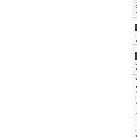
Q
B
Y
S
D
p