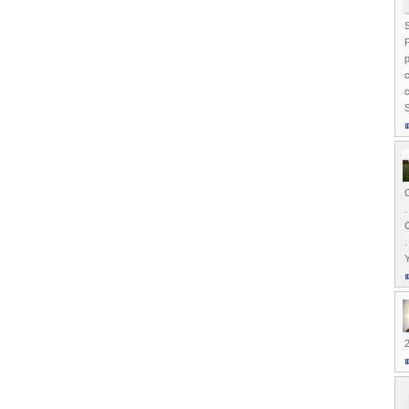
S
P
c
c
S
.