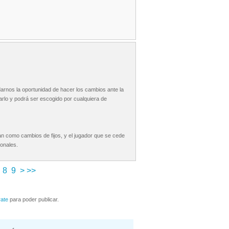
darnos la oportunidad de hacer los cambios ante la
arlo y podrá ser escogido por cualquiera de
an como cambios de fijos, y el jugador que se cede
ionales.
8
9
>
>>
rate
para poder publicar.