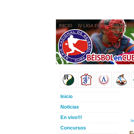
INICIO
IV LIGA ELITE
NOTICIAS
Inicio
Noticias
En vivo!!!
In
Concursos
F