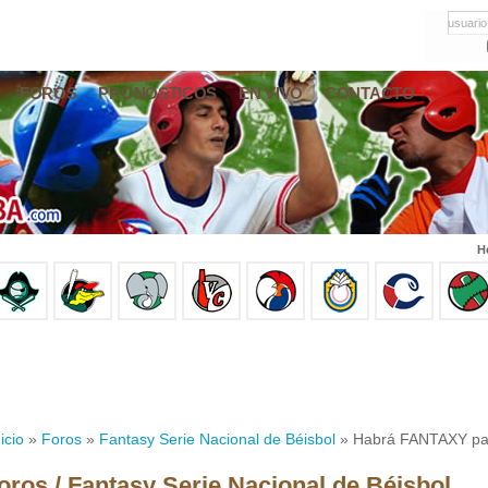
usuario
FOROS
PRONÓSTICOS
EN VIVO
CONTACTO
H
icio
»
Foros
»
Fantasy Serie Nacional de Béisbol
» Habrá FANTAXY para 
oros / Fantasy Serie Nacional de Béisbol