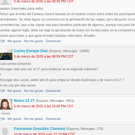
9 de marzo de 2025 a las 08:36 PM CDT
aludos fraternales para todos.
ienso que el éxito del Fantaxy estará basado en el respeto mutuo entre todos los participante
participantes. Se debe lograr un consenso en la aprobación de las reglas; pero después n
onveniencias, que a las claras sea para beneficio particular de algunos, aunque sea para be
ambiar alguna regla, debe ser bajo la aprobación de todos los involucrados en la competenci
uerte para todos y que gane el mejor.Saludos reiterados. Arnaldo.
0
·
Me gusta
·
No me gusta
·
Denunciar
Carlos Enrique Diaz
(Experto, Mensajes: 13858)
9 de marzo de 2025 a las 08:59 PM CDT
Cual camino tomamos
. Escoger solo una vez el 17 para empezar en la segunda subserie?
O
 Escoger dos veces, antes del 15 para empezar desde el principio y de nuevo el 17 ?
Yo me voy por dos veces
0
·
Me gusta
·
No me gusta
·
Denunciar
Mateo 22 37
(Experto, Mensajes: 4951)
9 de marzo de 2025 a las 10:06 PM CDT
2 veces
0
·
Me gusta
·
No me gusta
·
Denunciar
Emmanuel González Chamant
(Experto, Mensajes: 279)
10 de marzo de 2025 a las 12:10 AM CDT