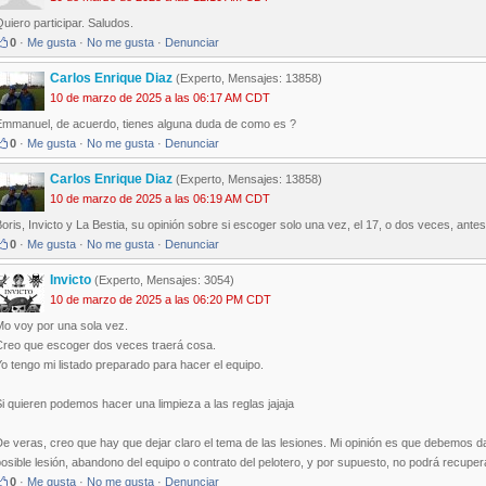
uiero participar. Saludos.
0
·
Me gusta
·
No me gusta
·
Denunciar
Carlos Enrique Diaz
(Experto, Mensajes: 13858)
10 de marzo de 2025 a las 06:17 AM CDT
Emmanuel, de acuerdo, tienes alguna duda de como es ?
0
·
Me gusta
·
No me gusta
·
Denunciar
Carlos Enrique Diaz
(Experto, Mensajes: 13858)
10 de marzo de 2025 a las 06:19 AM CDT
oris, Invicto y La Bestia, su opinión sobre si escoger solo una vez, el 17, o dos veces, antes
0
·
Me gusta
·
No me gusta
·
Denunciar
Invicto
(Experto, Mensajes: 3054)
10 de marzo de 2025 a las 06:20 PM CDT
Mo voy por una sola vez.
Creo que escoger dos veces traerá cosa.
o tengo mi listado preparado para hacer el equipo.
i quieren podemos hacer una limpieza a las reglas jajaja
e veras, creo que hay que dejar claro el tema de las lesiones. Mi opinión es que debemos d
osible lesión, abandono del equipo o contrato del pelotero, y por supuesto, no podrá recuper
0
·
Me gusta
·
No me gusta
·
Denunciar