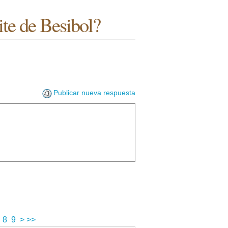
te de Besibol?
Publicar nueva respuesta
8
9
>
>>