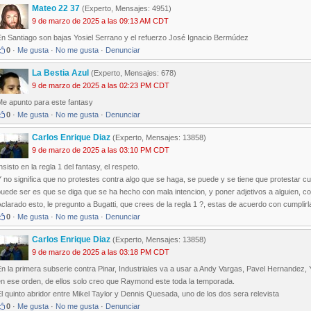
Mateo 22 37
(Experto, Mensajes: 4951)
9 de marzo de 2025 a las 09:13 AM CDT
En Santiago son bajas Yosiel Serrano y el refuerzo José Ignacio Bermúdez
0
·
Me gusta
·
No me gusta
·
Denunciar
La Bestia Azul
(Experto, Mensajes: 678)
9 de marzo de 2025 a las 02:23 PM CDT
Me apunto para este fantasy
0
·
Me gusta
·
No me gusta
·
Denunciar
Carlos Enrique Diaz
(Experto, Mensajes: 13858)
9 de marzo de 2025 a las 03:10 PM CDT
nsisto en la regla 1 del fantasy, el respeto.
 no significa que no protestes contra algo que se haga, se puede y se tiene que protestar c
uede ser es que se diga que se ha hecho con mala intencion, y poner adjetivos a alguien, 
clarado esto, le pregunto a Bugatti, que crees de la regla 1 ?, estas de acuerdo con cumplirl
0
·
Me gusta
·
No me gusta
·
Denunciar
Carlos Enrique Diaz
(Experto, Mensajes: 13858)
9 de marzo de 2025 a las 03:18 PM CDT
En la primera subserie contra Pinar, Industriales va a usar a Andy Vargas, Pavel Hernandez
en ese orden, de ellos solo creo que Raymond este toda la temporada.
l quinto abridor entre Mikel Taylor y Dennis Quesada, uno de los dos sera relevista
0
·
Me gusta
·
No me gusta
·
Denunciar