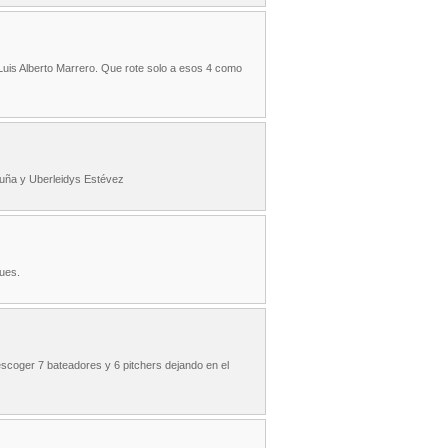
uis Alberto Marrero. Que rote solo a esos 4 como
cuña y Uberleidys Estévez
ues.
escoger 7 bateadores y 6 pitchers dejando en el